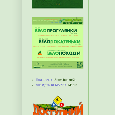
Подарочок
- ShevchenkoKiril
Анекдоты от МАРГО
- Марго