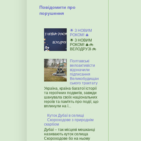
Повідомити про
порушення
🌟 З НОВИМ
РОКОМ! 🎄
🌟 З НОВИМ
РОКОМ! 🎄🚲
ВЕЛОДРУЗІ 🚲
Полтавські
велоактивісти
відзначили
підписання
Великобудищан
ського трактату
Україна, країна багатої історії
та героїчних подвигів, завжди
шанувала своїх національних
героїв та пам'ять про події, що
вплинули на ї...
Куток Дубаї в селищі
Скороходове з природнім
скарбом
Дубаї – так місцеві мешканці
називають куток селища
Скороходове бо на ньому