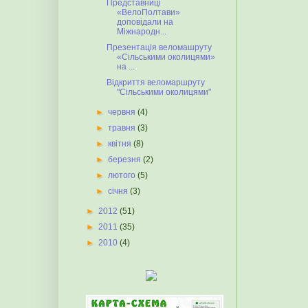
Представниці
«ВелоПолтави»
доповідали на
Міжнародн...
Презентація веломашруту
«Сільськими околицями»
на ...
Відкриття веломаршруту
"Сільськими околицями"
►
червня
(4)
►
травня
(3)
►
квітня
(8)
►
березня
(2)
►
лютого
(5)
►
січня
(3)
►
2012
(51)
►
2011
(35)
►
2010
(4)