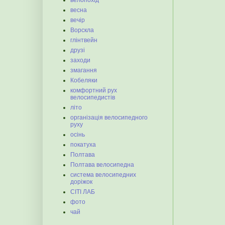
велопохід
весна
вечір
Ворскла
глінтвейн
друзі
заходи
змагання
Кобеляки
комфортний рух
велосипедистів
літо
організація велосипедного
руху
осінь
покатуха
Полтава
Полтава велосипедна
система велосипедних
доріжок
СІТІ ЛАБ
фото
чай