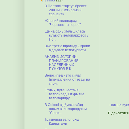
▼
липня
(12)
В Полтаві стартує бревет
200 км «Охтирський
транзит»
Жіночий велопарад
"Червоне та чорне"
Ще на одну збільшилась
кількість велопарковок у
По...
Вже третю піраміду Європи
відвідали велотуристи
АНАЛИЗ ИСТОРИИ
ПЛАНИРОВАНИЯ
НАСЕЛЕННЫХ
ПУНКТОВ В К...
Велосипед - это сила!
(впечатления от езды на
спон...
Отдых, путешествия,
велосипед: Открытие
веломаршру...
В Опішні відбувся заїзд
Новіша публ
новим веломаршрутом
"Сільс...
Підписатися
Травневий велопохід
Карпатами