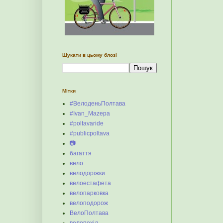
Шукати в цьому блозі
Мітки
#ВелоденьПолтава
#Ivan_Mazepa
#poltavaride
#publicpoltava
📷
багаття
вело
велодоріжки
велоестафета
велопарковка
велоподорож
ВелоПолтава