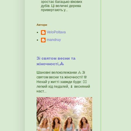
зростає багацько вікових
дубів. Ці величні дерева
привертають у...
Автори
VeloPoltava
mandruy
Зі святом весни та
жіночності,🚴
Шановні велоколежанки 🚴 Зі
святом весни та жіночності! 🌸
Нехай у житті завжди буде: 🚴‍♀️
легкий хід педалей, 🌷 весняний
наст...