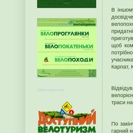
В іншом
досвідч
велопох
придатні
приготув
щоб ком
потрібн
учасник
Карпат, 
Відвіду
Завантажується...
велоріє
траси н
По закін
гарний н