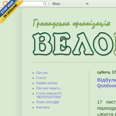
субота, 1
Про нас ...
Статут
Відбули
Керівні органи
Qutdoo
Про нас пишуть ...
Стати членом ГО
"ВЕЛОПОЛТАВА"
17 лист
ПЛАН ЗАХОДІВ
пішоход
Контакти
«Життя в