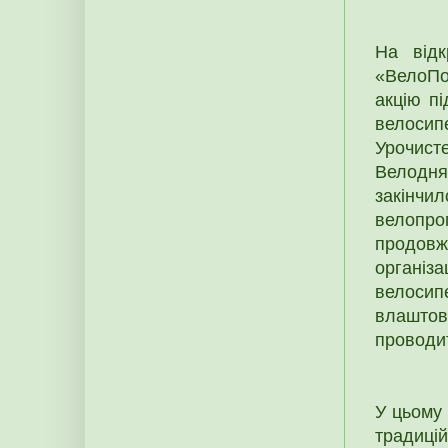
На відк
«ВелоПо
акцію пі
велоси
Урочист
Велодня
закінч
велопро
продовж
організа
велосип
влашто
проводит
У цьому 
традицій