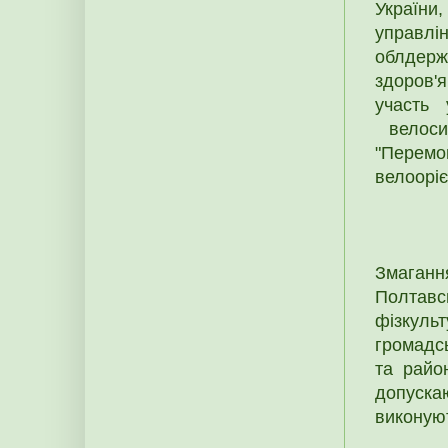
України
управлі
облдерж
здоров'
участь 
велосип
"Перем
велоорі
Змаганн
Полтавсь
фізкуль
громадсь
та район
допуска
виконуют