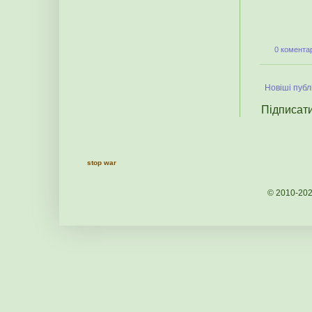
0 коментар
Новіші публі
Підписат
stop war
© 2010-20