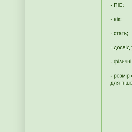
- ПІБ;
- вік;
- стать;
- досвід 
- фізичн
- розмір
для пішо