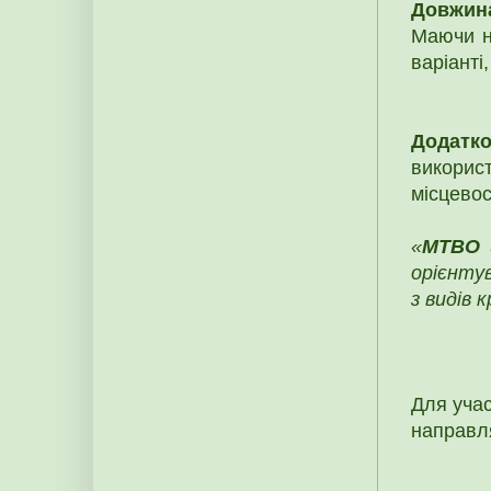
Довжин
Маючи н
варіанті
Додатк
викорис
місцевос
«
MTBO
ц
орієнту
з видів 
Для учас
направл