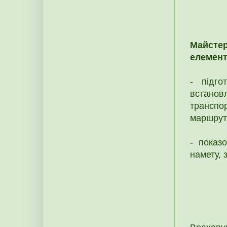
Майсте
елемент
- підго
встанов
транспо
маршруту
- показ
намету, 