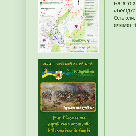
Багато з
«бесідк
Олексія
елементі