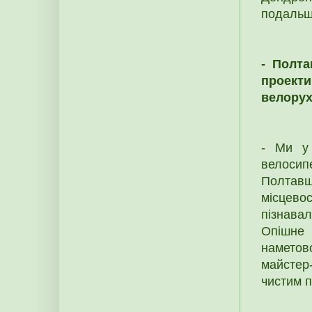
подальші
- Полта
проекти
велорух
- Ми у 
велосип
Полтав
місцево
пізнава
Опішне 
наметово
майстер
чистим п