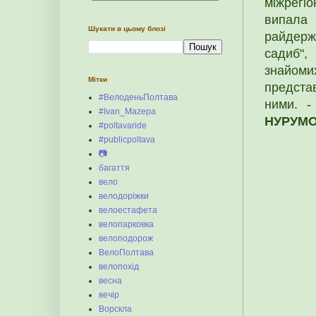
міжрегі
випал
Шукати в цьому блозі
райдержа
садиб",
знайом
Мітки
предста
#ВелоденьПолтава
ними. 
#Ivan_Mazepa
НУРУМ
#poltavaride
#publicpoltava
📷
багаття
вело
велодоріжки
велоестафета
велопарковка
велоподорож
ВелоПолтава
велопохід
весна
вечір
Ворскла