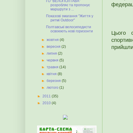
ГО "ВЕЛОПОЛТАВА"
федераці
розробляє та пропонує
маршрути з ...
Показові змагання "Життя у
ритмі Outdoor"
Полтавські велосипедисти
освоюють нові горизонти
Цього 
спортив
►
жовтня
(4)
прийшли,
►
вересня
(2)
►
липня
(2)
►
червня
(5)
►
травня
(14)
►
квітня
(8)
►
березня
(5)
►
лютого
(1)
►
2011
(35)
►
2010
(4)