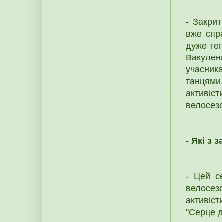
- Закри
вже спр
дуже теп
Вакулен
учасник
танцями
активіст
велосезо
- Які з
- Цей с
велосез
активіст
"Серце д