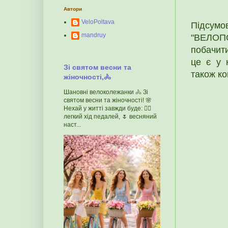
Автори
VeloPoltava
Підсум
mandruy
"ВЕЛОПО
побачити
це є у 
Зі святом весни та
також к
жіночності,🚴
Шановні велоколежанки 🚴 Зі
святом весни та жіночності! 🌸
Нехай у житті завжди буде: 🚴‍♀️
легкий хід педалей, 🌷 весняний
наст...