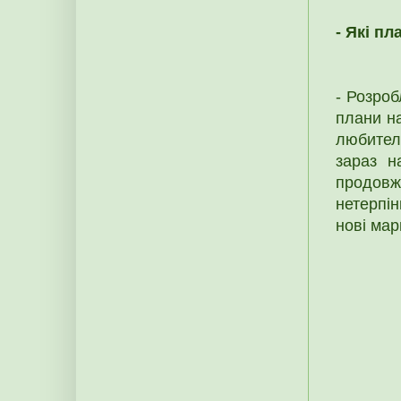
- Які п
- Розро
плани на
любител
зараз н
продовж
нетерпі
нові мар