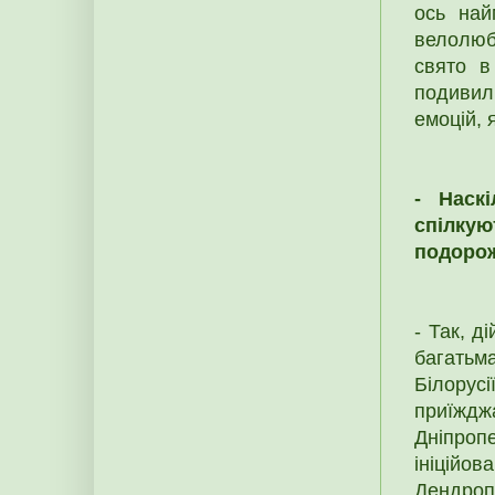
ось най
велолюб
свято в
подивил
емоцій, 
- Наск
спілку
подоро
- Так, д
багатьм
Білорусі
приїж
Дніпроп
ініційо
Дендроп