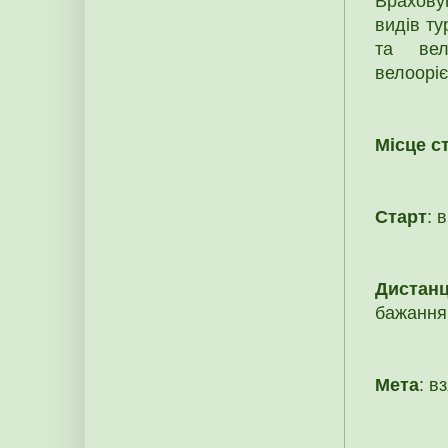
Врахову
видів ту
та вел
велоорі
Місце с
Старт
: 
Дистанц
бажанн
Мета
: в