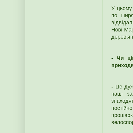
У цьому 
по Пиря
відвіда
Нові Мар
дерев'ян
- Чи ц
приходя
- Це дуж
наші за
знаходя
постійно
прошаркі
велоспор