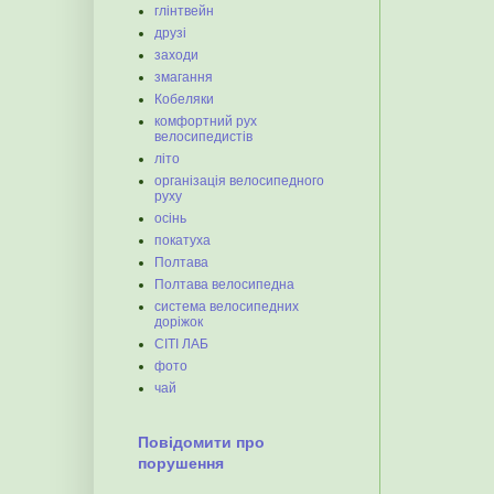
глінтвейн
друзі
заходи
змагання
Кобеляки
комфортний рух
велосипедистів
літо
організація велосипедного
руху
осінь
покатуха
Полтава
Полтава велосипедна
система велосипедних
доріжок
СІТІ ЛАБ
фото
чай
Повідомити про
порушення