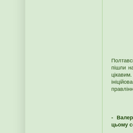
Полтавсь
пішли на
цікавим.
ініційов
правлін
- Валер
цьому с