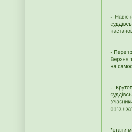
- Навіс
суддівсь
настанов
- Перепр
Верхня т
на самос
- Круто
суддівс
Учасники
організа
*етапи м