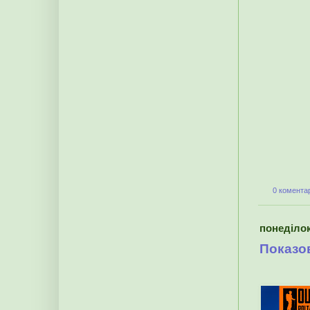
0 коментар
понеділок
Показов