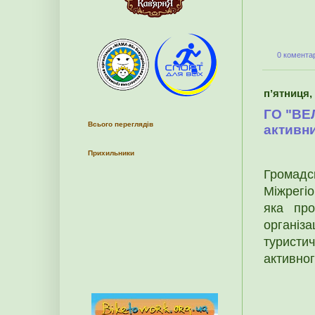
0 коментар
пʼятниця,
ГО "ВЕ
Всього переглядів
активн
Прихильники
Громад
Міжрегіо
яка про
організа
туристи
активно