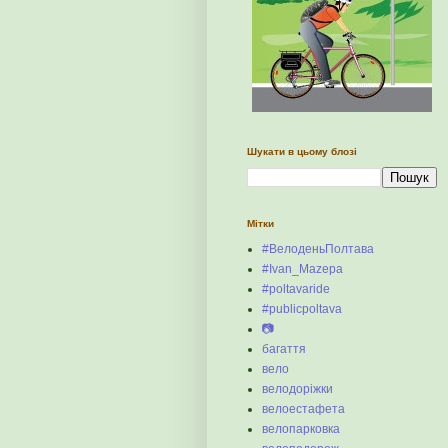
Шукати в цьому блозі
Мітки
#ВелоденьПолтава
#Ivan_Mazepa
#poltavaride
#publicpoltava
📷
багаття
вело
велодоріжки
велоестафета
велопарковка