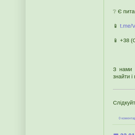
❔ Є пит
📱
t.me/
📱 +38 
З нами 
знайти і
Слідкуй
0 коментар