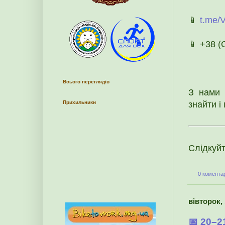
📱
t.me/
📱 +38 
Всього переглядів
З нами 
знайти і
Прихильники
Слідкуй
0 коментар
вівторок,
📅 20–2