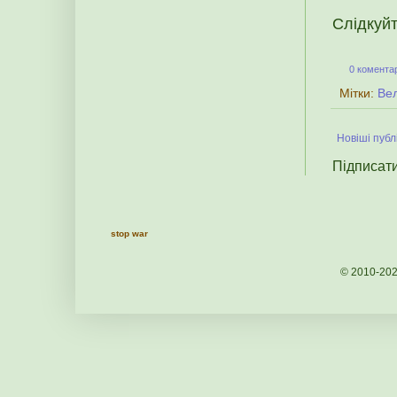
Слідкуй
0 коментар
Мітки:
Ве
Новіші публі
Підписат
stop war
© 2010-20