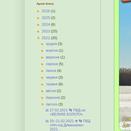
Архів блогу
►
2026
(1)
►
2025
(2)
►
2024
(6)
►
2023
(25)
▼
2021
(35)
►
грудня
(3)
►
жовтня
(1)
►
вересня
(1)
►
серпня
(5)
►
липня
(4)
►
червня
(3)
►
травня
(8)
►
квітня
(2)
►
березня
(2)
▼
лютого
(3)
📅 27.02.2021 👣 ПВД на
«ВЕЛИКЕ БОЛОТО»
📅 20–21.02.2021 ❅ 👣 ПВД
«Ніч під Диканькою»
2021...