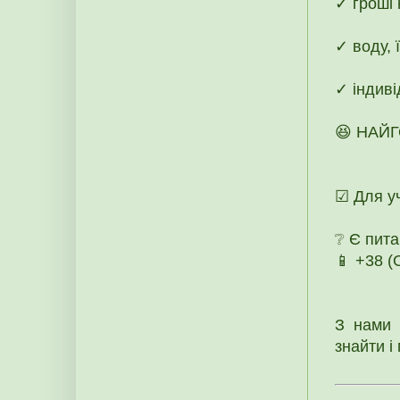
✓ гроші 
✓ воду, 
✓ індиві
😆 НАЙГ
☑ Для уч
❔ Є пит
📱 +38 
З нами 
знайти і