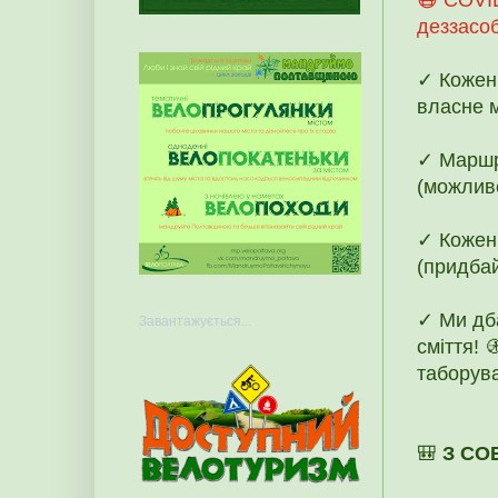
деззасоб
✓ Кожен 
власне 
✓ Маршр
(можливе
✓ Кожен
(придбай
✓ Ми дб
Завантажується...
сміття! 
таборува
🎒
З СО