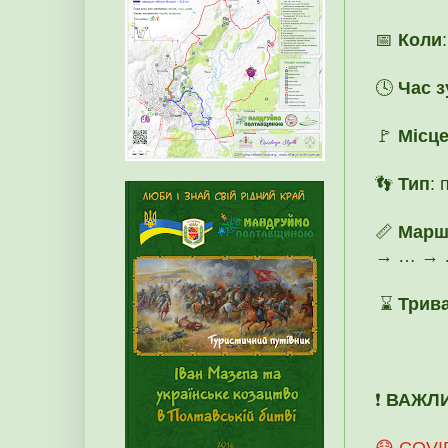
📅
Коли
🕓
Час з
🚩
Місце
👣
Тип
: 
📏
Марш
→ … → …
⌛
Трива
❗️
ВАЖЛ
😷 COVID