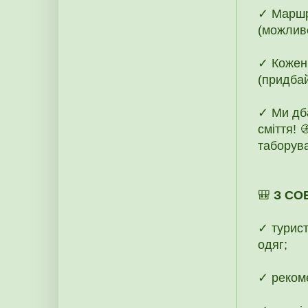
✓ Маршр
(можливе
✓ Кожен
(придбай
✓ Ми дб
сміття! 
таборува
🎒
З СО
✓ турист
одяг;
✓ рекоме