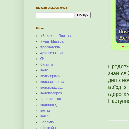
Шукати в цьому блозі
Мітки
#ВелоденьПолтава
#Ivan_Mazepa
#poltavaride
#publicpoltava
📷
багаття
Продовж
вело
знай сві
велодоріжки
дня з но
велоестафета
Виїзд з
велопарковка
(дорога
велоподорож
ВелоПолтава
Наступно
велопохід
весна
вечір
Ворскла
глінтвейн