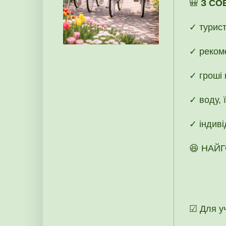
🎒
З СО
✓ турист
✓ рекоме
✓ гроші 
✓ воду, 
✓ індиві
😆 НАЙГ
☑ Для уч