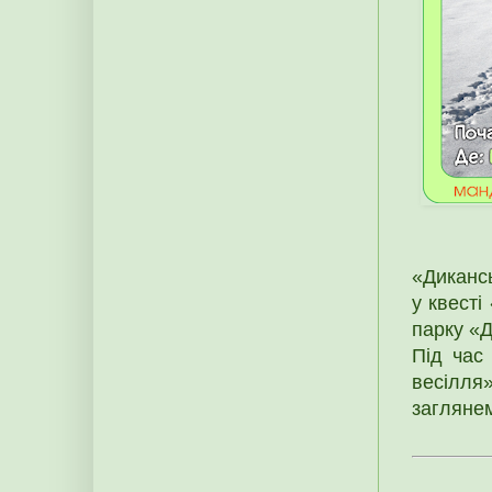
«Дикансь
у квесті
парку «Д
Під час
весілля
загляне