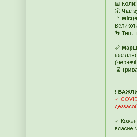
📅
Коли
🕣
Час з
🚩
Місце
Великоти
👣
Тип
: 
📏
Марш
весілля)
(Чернечі
⌛
Трива
❗️
ВАЖЛ
✓ COVID-
деззасоб
✓ Кожен 
власне 