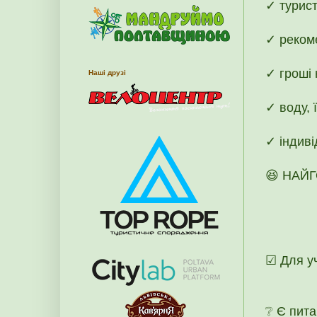
✓ турист
✓ рекоме
✓ гроші 
Наші друзі
✓ воду, 
✓ індиві
😆 НАЙГ
☑ Для уч
❔ Є пит