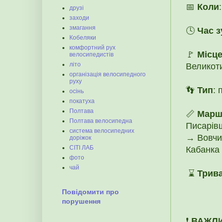
📅
Коли
друзі
заходи
змагання
🕓
Час з
Кобеляки
комфортний рух
🚩
Місце
велосипедистів
літо
Великоти
організація велосипедного
руху
👣
Тип
: 
осінь
покатуха
Полтава
📏
Марш
Полтава велосипедна
Писарівщ
система велосипедних
→ Вовчи
доріжок
СІТІ ЛАБ
Кабанка 
фото
чай
⌛
Трива
Повідомити про
порушення
❗️
ВАЖЛ