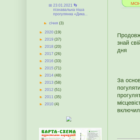
📅 23.01.2021 👣
пізнавальна піша
прогулянка «Дика...
►
січня
(3)
►
2020
(19)
Продовж
►
2019
(37)
знай сві
►
2018
(20)
дня
►
2017
(26)
►
2016
(33)
►
2015
(71)
►
2014
(48)
За осно
►
2013
(58)
погулят
►
2012
(51)
прогуля
►
2011
(35)
місцевіс
►
2010
(4)
включил