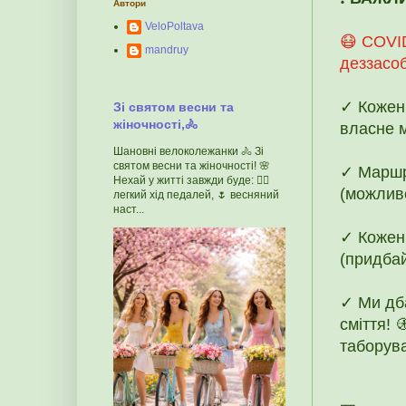
Автори
VeloPoltava
😷 COVID
mandruy
деззасоб
✓ Кожен 
Зі святом весни та
жіночності,🚴
власне 
Шановні велоколежанки 🚴 Зі
святом весни та жіночності! 🌸
✓ Маршр
Нехай у житті завжди буде: 🚴‍♀️
(можливе
легкий хід педалей, 🌷 весняний
наст...
✓ Кожен
(придбай
✓ Ми дб
сміття! 
таборува