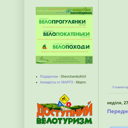
Подарочок
- ShevchenkoKiril
Анекдоты от МАРГО
- Марго
0 коментар
неділя, 27
Передн