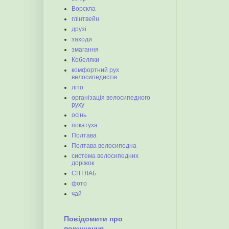
Ворскла
глінтвейн
друзі
заходи
змагання
Кобеляки
комфортний рух
велосипедистів
літо
організація велосипедного
руху
осінь
покатуха
Полтава
Полтава велосипедна
система велосипедних
доріжок
СІТІ ЛАБ
фото
чай
Повідомити про
порушення