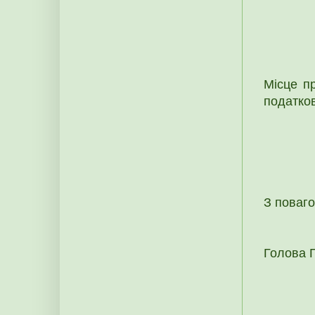
Місце п
податко
З поваг
Голова 