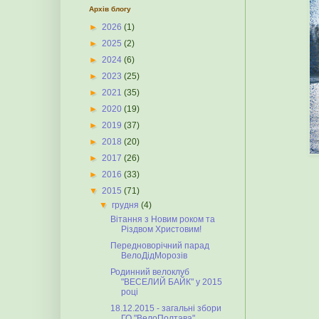
Архів блогу
►
2026
(1)
►
2025
(2)
►
2024
(6)
►
2023
(25)
►
2021
(35)
►
2020
(19)
►
2019
(37)
►
2018
(20)
►
2017
(26)
►
2016
(33)
▼
2015
(71)
▼
грудня
(4)
Вітання з Новим роком та
Різдвом Христовим!
Передноворічний парад
ВелоДідМорозів
Родинний велоклуб
"ВЕСЕЛИЙ БАЙК" у 2015
році
18.12.2015 - загальні збори
ГО "ВелоПолтава"