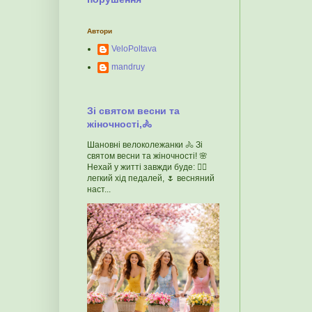
Автори
VeloPoltava
mandruy
Зі святом весни та
жіночності,🚴
Шановні велоколежанки 🚴 Зі
святом весни та жіночності! 🌸
Нехай у житті завжди буде: 🚴‍♀️
легкий хід педалей, 🌷 весняний
наст...