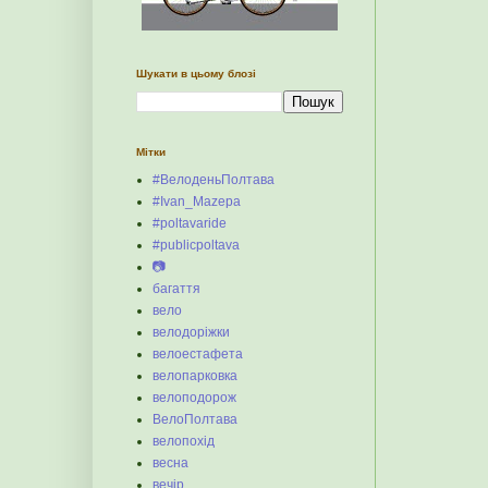
Шукати в цьому блозі
Мітки
#ВелоденьПолтава
#Ivan_Mazepa
#poltavaride
#publicpoltava
📷
багаття
вело
велодоріжки
велоестафета
велопарковка
велоподорож
ВелоПолтава
велопохід
весна
вечір