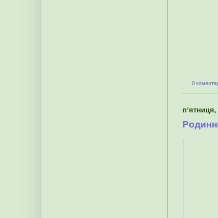
0 коментар
пʼятниця, 
Родинн