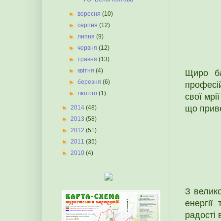
►
вересня
(10)
►
серпня
(12)
►
липня
(9)
►
червня
(12)
►
травня
(13)
►
квітня
(4)
Щиро б
►
березня
(6)
професі
►
лютого
(1)
свої мрі
що приве
►
2014
(48)
►
2013
(58)
►
2012
(51)
►
2011
(35)
►
2010
(4)
З велик
енергії 
радості 