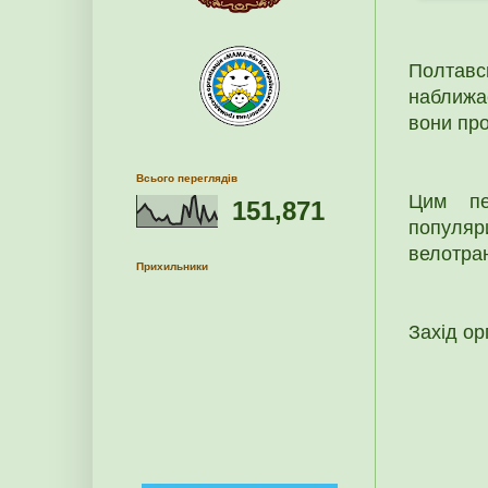
Полтав
наближа
вони про
Всього переглядів
Цим пе
151,871
популя
велотран
Прихильники
Захід ор