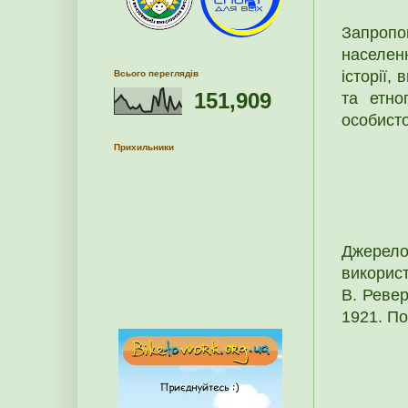
Запропо
населен
історії,
Всього переглядів
151,909
та етно
особист
Прихильники
Джерело
використ
В. Ревер
1921. По