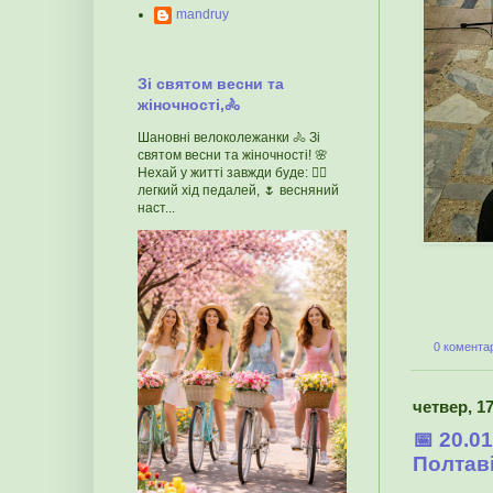
mandruy
Зі святом весни та
жіночності,🚴
Шановні велоколежанки 🚴 Зі
святом весни та жіночності! 🌸
Нехай у житті завжди буде: 🚴‍♀️
легкий хід педалей, 🌷 весняний
наст...
0 коментар
четвер, 17
📅 20.0
Полтаві 