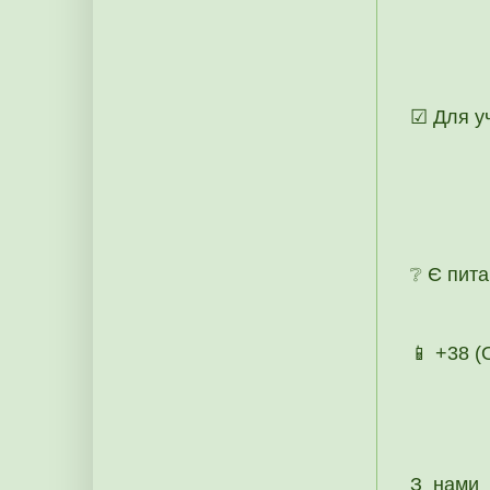
☑ Для уч
❔ Є пита
📱 +38 
З нами 