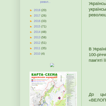
револ...
Українс
українсь
►
2018
(20)
революці
►
2017
(26)
►
2016
(33)
►
2015
(71)
►
2014
(48)
►
2013
(58)
►
2012
(51)
В Україн
►
2011
(35)
►
2010
(4)
100-річч
пам’яті ї
До цьо
«ВЕЛОПО