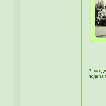
З нагод
події та