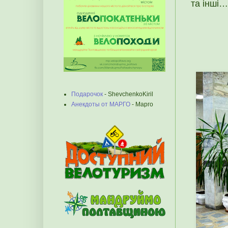
та інші…
Подарочок
- ShevchenkoKiril
Анекдоты от МАРГО
- Марго