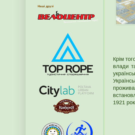
Наші друзі
Крім тог
влади т
українс
Українс
проживал
встановл
1921 рок