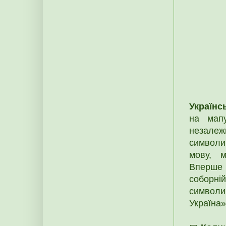
Українс
на мапу
незалеж
символи
мову, 
Вперше 
соборні
символи
Україна»