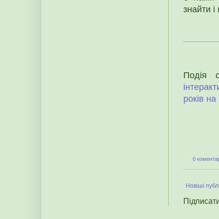
знайти і
Подія 
інтеракт
років н
0 коментар
Новіші публі
Підписат