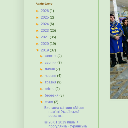
Архів блогу
►
2026
(1)
►
2025
(2)
►
2024
(6)
►
2023
(25)
►
2021
(35)
►
2020
(19)
▼
2019
(37)
►
жовтня
(2)
►
серпня
(8)
►
липня
(7)
►
червня
(4)
►
травня
(9)
►
квітня
(2)
►
березня
(3)
▼
січня
(2)
Виставка світлин «Місця
пам’яті Української
револю...
📅 20.01.2019 піша 🚶
прогулянка «Українська