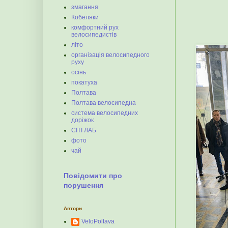
змагання
Кобеляки
комфортний рух
велосипедистів
літо
організація велосипедного
руху
осінь
покатуха
Полтава
Полтава велосипедна
система велосипедних
доріжок
СІТІ ЛАБ
фото
чай
Повідомити про
порушення
Автори
VeloPoltava