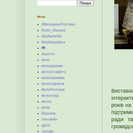
Мітки
#ВелоденьПолтава
#Ivan_Mazepa
#poltavaride
#publicpoltava
📷
багаття
вело
велодоріжки
велоестафета
велопарковка
велоподорож
ВелоПолтава
Виставк
велопохід
інтеракт
весна
років на
вечір
підтрим
Ворскла
ради та
глінтвейн
друзі
громадсь
заходи