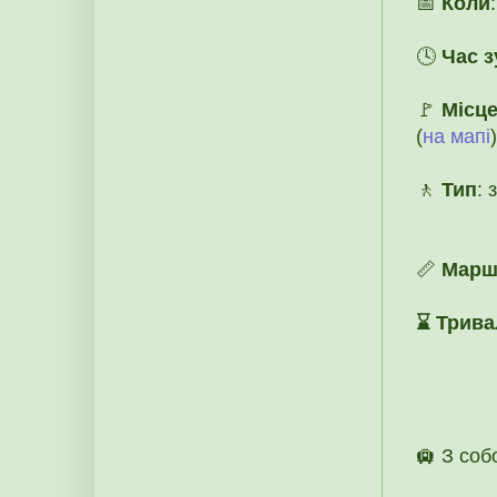
📅
Коли
🕓
Час з
🚩
Місце
(
на мапі
)
🚶
Тип
: 
📏
Марш
⌛ Трива
🛄 З соб