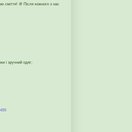
ю сміття! 🚯 Після кожного з нас
и і зручний одяг;
H489