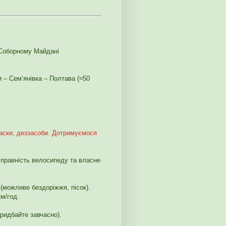
а Соборному Майдані
 – Сем’янівка – Полтава (≈50
аски, деззасоби. Дотримуємося
справність велосипеду та власне
(можливе бездоріжжя, пісок).
м/год.
ридбайте завчасно).