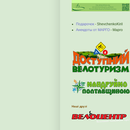
Подарочок
- ShevchenkoKiril
Анекдоты от МАРГО
- Марго
Наші друзі