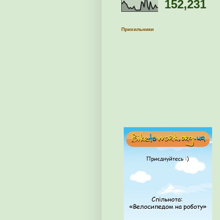
152,231
Прихильники