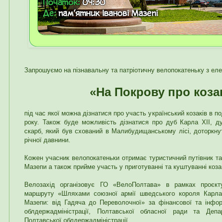
Запрошуємо на пізнавальну та патріотичну велопокатеньку з ел
«На Покрову про козакі
під час якої можна дізнатися про участь український козаків в по
року. Також буде можливість дізнатися про дуб Карла XII, д
скарб, який був схований в Малибудищанському лісі, доторкнут
річної давнини.
Кожен учасник велопокатеньки отримає туристичний путівник т
Мазепи а також прийме участь у приготуванні та куштуванні коза
Велозахід організовує ГО «ВелоПолтава» в рамках проєкту
маршруту «Шляхами союзної армії шведського короля Карла 
Мазепи: від Гадяча до Переволочної» за фінансової та інфор
облдержадміністрації, Полтавської обласної ради та Деп
Полтавської облдержадміністрації.