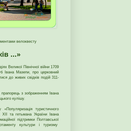
ементами велоквесту
в ...»
діях Великої Північної війни 1709
уб Івана Мазепи, про церковний
ися до живих свідків подій 311-
а прапорець з зображенням Івана
цького кулішу.
 «Популяризація туристичного
ХІІ та гетьмана України Івана
маційної підтримки Полтавської
артаменту культури і туризму