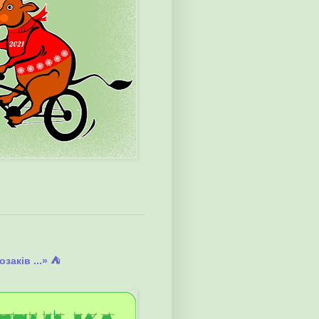
аків ...» ⛺️