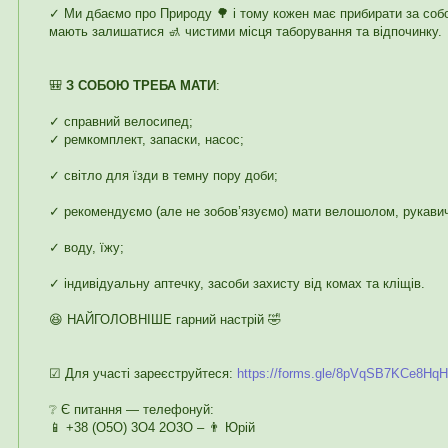
✓ Ми дбаємо про Природу 🌳 і тому кожен має прибирати за собо
мають залишатися 🚮 чистими місця таборування та відпочинку.
🎒
З СОБОЮ ТРЕБА МАТИ
:
✓ справний велосипед;
✓ ремкомплект, запаски, насос;
✓ світло для їзди в темну пору доби;
✓ рекомендуємо (але не зобов’язуємо) мати велошолом, рукавичк
✓ воду, їжу;
✓ індивідуальну аптечку, засоби захисту від комах та кліщів.
😆 НАЙГОЛОВНІШЕ гарний настрій 🤣
☑ Для участі зареєструйтеся:
https://forms.gle/8pVqSB7KCe8Hq
❔ Є питання — телефонуй:
📱 +38 (О5О) 3О4 2О3О – 👨 Юрій