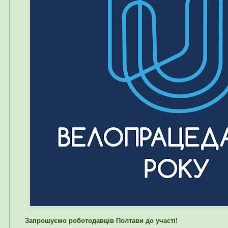
Запрошуємо роботодавців Полтави до участі!⠀