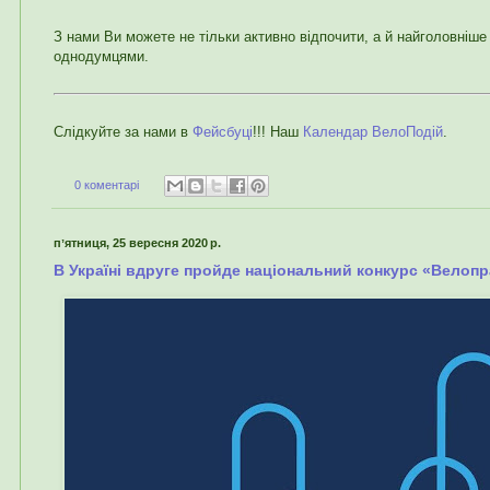
З нами Ви можете не тільки активно відпочити, а й найголовніше 
однодумцями.
Слідкуйте за нами в
Фейсбуці
!!! Наш
Календар ВелоПодій
.
0 коментарі
пʼятниця, 25 вересня 2020 р.
В Україні вдруге пройде національний конкурс «Велоп