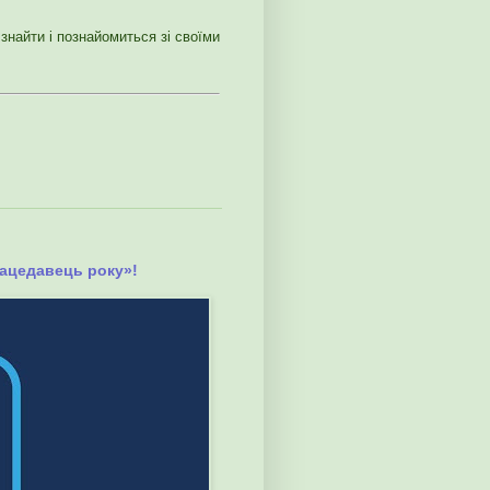
знайти і познайомиться зі своїми
рацедавець року»!