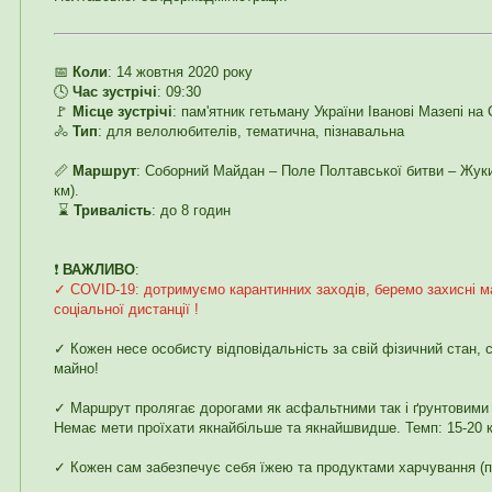
📅
Коли
: 14 жовтня 2020 року
🕓
Час зустрічі
: 09:30
🚩
Місце зустрічі
: пам'ятник гетьману України Іванові Мазепі н
🚴
Тип
: для велолюбителів, тематична, пізнавальна
📏
Маршрут
: Соборний Майдан – Поле Полтавської битви – Жуки
км).
⌛
Тривалість
: до 8 годин
❗️
ВАЖЛИВО
:
✓ COVID-19: дотримуємо карантинних заходів, беремо захисні м
соціальної дистанції !
✓ Кожен несе особисту відповідальність за свій фізичний стан, 
майно!
✓ Маршрут пролягає дорогами як асфальтними так і ґрунтовими 
Немає мети проїхати якнайбільше та якнайшвидше. Темп: 15-20 к
✓ Кожен сам забезпечує себя їжею та продуктами харчування (п