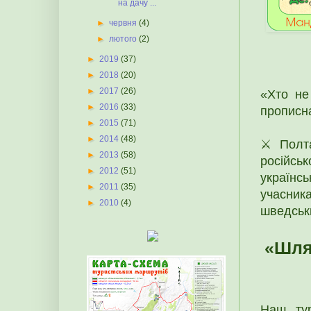
на дачу ...
►
червня
(4)
►
лютого
(2)
►
2019
(37)
►
2018
(20)
►
2017
(26)
«Хто не
►
2016
(33)
прописна
►
2015
(71)
►
2014
(48)
⚔️ Полт
►
2013
(58)
російсь
►
2012
(51)
українс
►
2011
(35)
учасник
►
2010
(4)
шведськи
«Шля
Наш тур