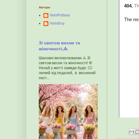
Автори
VeloPoltava
mandruy
Зі святом весни та
жіночності,🚴
Шановні велоколежанки 🚴 Зі
святом весни та жіночності! 🌸
Нехай у житті завжди буде: 🚴‍♀️
легкий хід педалей, 🌷 весняний
наст...