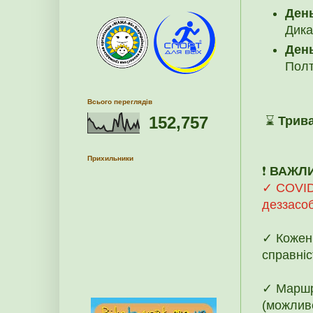
День
Дика
День
Полт
Всього переглядів
152,757
⌛
Трива
Прихильники
❗️
ВАЖЛ
✓ COVID-
деззасоб
✓ Кожен 
справніс
✓ Маршр
(можливе