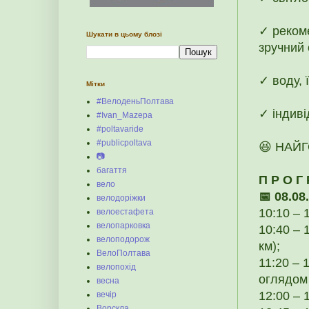
✓ рекоме
Шукати в цьому блозі
зручний 
✓ воду, 
Мітки
#ВелоденьПолтава
✓ індиві
#Ivan_Mazepa
#poltavaride
#publicpoltava
😆 НАЙГ
📷
багаття
П Р О Г
вело
📅 08.08
велодоріжки
10:10 – 
велоестафета
велопарковка
10:40 – 
велоподорож
км);
ВелоПолтава
11:20 – 
велопохід
оглядом 
весна
12:00 – 
вечір
Ворскла