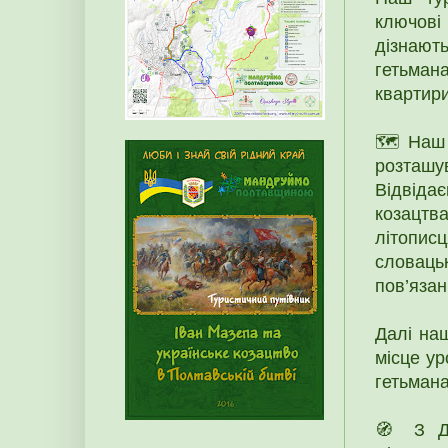
ключові 
дізнают
гетьмана
квартири
🗺️ Наш 
розташу
Відвіда
козацтв
літопис
словаць
пов’яза
Далі на
місце ур
гетьмана
🧭 З Ди