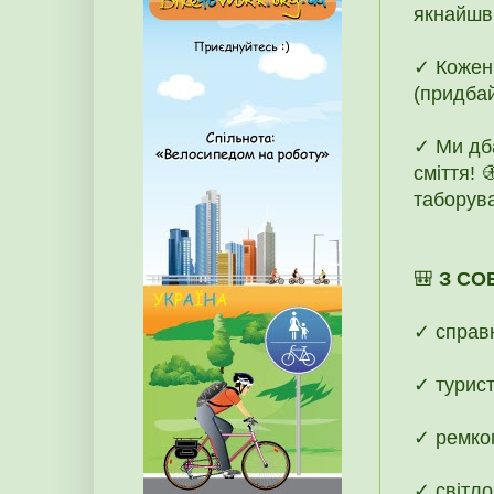
якнайшви
✓ Кожен
(придбай
✓ Ми дб
сміття! 
таборува
🎒
З СО
✓ справ
✓ турист
✓ ремком
✓ світло