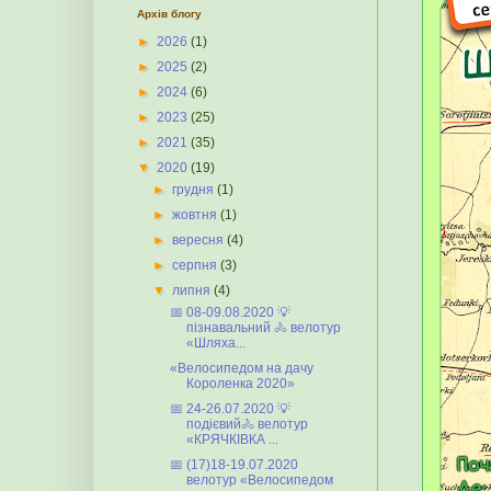
Архів блогу
►
2026
(1)
►
2025
(2)
►
2024
(6)
►
2023
(25)
►
2021
(35)
▼
2020
(19)
►
грудня
(1)
►
жовтня
(1)
►
вересня
(4)
►
серпня
(3)
▼
липня
(4)
📅 08-09.08.2020 💡
пізнавальний 🚴 велотур
«Шляха...
«Велосипедом на дачу
Короленка 2020»
📅 24-26.07.2020 💡
подієвий🚴 велотур
«КРЯЧКІВКА ...
📅 (17)18-19.07.2020
велотур «Велосипедом