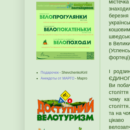
містечк
знаходи
березня
українс
кошовим 
шведськи
в Велики
(Успенс
фортеці)
І родзи
Подарочок
- ShevchenkoKiril
ЄДИНОГО
Анекдоты от МАРГО
- Марго
Ви побач
століття
чому ка
століття
та на чо
цікаво
велозап