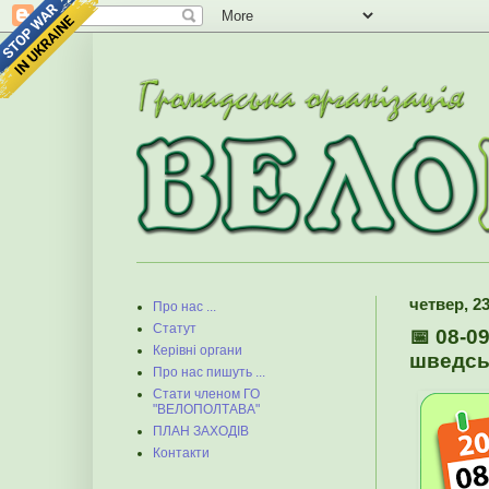
четвер, 2
Про нас ...
Статут
📅 08-0
Керівні органи
шведськ
Про нас пишуть ...
Стати членом ГО
"ВЕЛОПОЛТАВА"
ПЛАН ЗАХОДІВ
Контакти