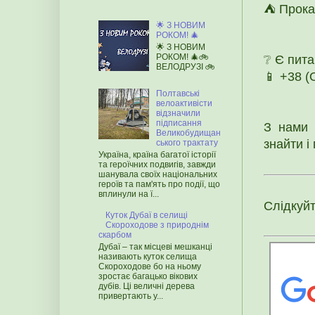
⛺ Прока
🌟 З НОВИМ
РОКОМ! 🎄
🌟 З НОВИМ
РОКОМ! 🎄🚲
❔ Є пит
ВЕЛОДРУЗІ 🚲
📱 +38 
Полтавські
велоактивісти
відзначили
підписання
З нами 
Великобудищан
знайти і
ського трактату
Україна, країна багатої історії
та героїчних подвигів, завжди
шанувала своїх національних
героїв та пам'ять про події, що
вплинули на ї...
Слідкуй
Куток Дубаї в селищі
Скороходове з природнім
скарбом
Дубаї – так місцеві мешканці
називають куток селища
Скороходове бо на ньому
зростає багацько вікових
дубів. Ці величні дерева
привертають у...