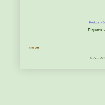
Новіша публ
Підписат
stop war
© 2010-20