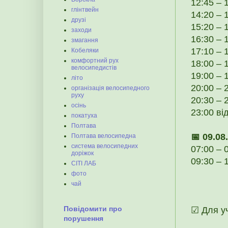
12:45 – 
глінтвейн
14:20 – 
друзі
15:20 – 
заходи
16:30 – 
змагання
17:10 – 
Кобеляки
комфортний рух
18:00 – 
велосипедистів
19:00 – 
літо
20:00 – 
організація велосипедного
руху
20:30 – 
осінь
23:00 від
покатуха
Полтава
📅 09.08
Полтава велосипедна
система велосипедних
07:00 – 
доріжок
09:30 – 
СІТІ ЛАБ
фото
чай
Повідомити про
☑ Для уч
порушення