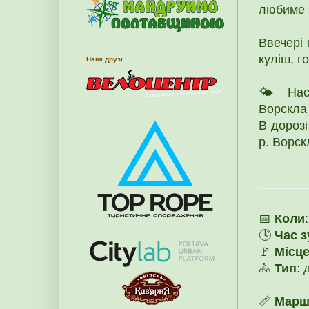
любиме 
Ввечері 
куліш, г
Наші друзі
🌤️ Нас
Ворскла
В дорозі
р. Ворск
📅
Коли
🕓
Час з
🚩
Місце
🚴
Тип
: 
📏
Марш