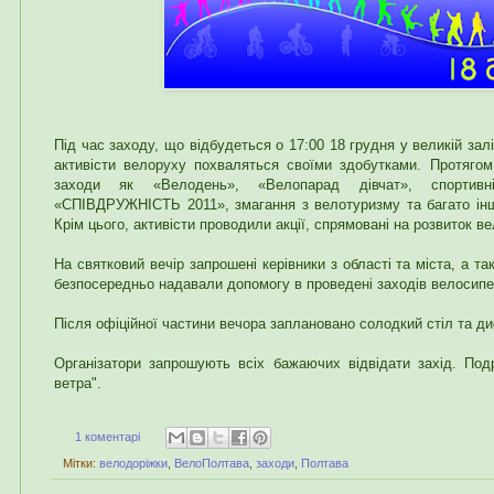
Під час заходу, що відбудеться о 17:00 18 грудня у великій зал
активісти велоруху похваляться своїми здобутками. Протягом
заходи як
«
Велодень
»
,
«
Велопарад дівчат
»
, спортив
«СПІВДРУЖНІСТЬ 2011», змагання з велотуризму та багато інши
Крім цього, активісти проводили акції, спрямовані на розвиток в
На святковий вечір запрошені керівники з області та міста, а та
безпосередньо надавали допомогу в проведені заходів велосипе
Після офіційної частини вечора заплановано солодкий стіл та ди
Організатори запрошують всіх бажаючих відвідати захід. По
ветра".
1 коментарі
Мітки:
велодоріжки
,
ВелоПолтава
,
заходи
,
Полтава