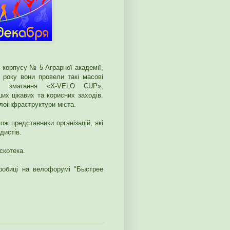
і корпусу № 5 Аграрної академії,
 року вони провели такі масові
ні змагання «X-VELO CUP»,
х цікавих та корисних заходів.
елоінфраструктури міста.
кож представники організацій, які
дистів.
скотека.
дробиці на велофорумі "Быстрее