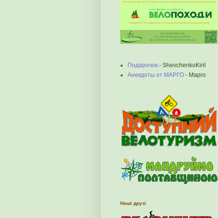
Подарочок
- ShevchenkoKiril
Анекдоты от МАРГО
- Марго
Наші друзі