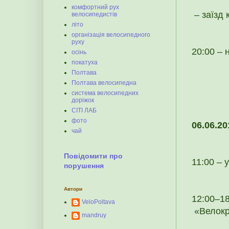
комфортний рух
– заїзд 
велосипедистів
літо
організація велосипедного
руху
20:00 – 
осінь
покатуха
Полтава
Полтава велосипедна
система велосипедних
доріжок
СІТІ ЛАБ
фото
06.06.20
чай
Повідомити про
11:00 – 
порушення
Автори
12:00–18
VeloPoltava
«Велокро
mandruy