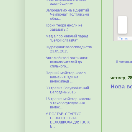
адмінбудинку
Запрошуємо на відкритий
Чемпіонат Полтавської
обла...
Трохи теорії ніколи не
завадить :)
Медіа про жіночий парад
"ВелоПолтавКа"
Підрахунок велосипедистів
23.05.2015
Автолюбителі закликають
0 коментар
велолюбителей до
спільного...
Перший майстер-клас з
навчання їзди на
четвер, 28
велосипеді ...
Нова в
30 травня Всеукраїнський
Велодень 2015
16 травня майстер-класом
з техобслуговування
велос...
У ПОЛТАВІ СТАРТУЄ
БЕЗКОШТОВНА
ВЕЛОШКОЛА ДЛЯ ВСІХ
Б...