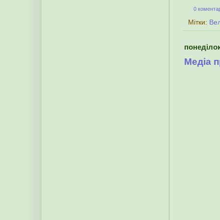
0 коментар
Мітки:
Ве
понеділок
Медіа 