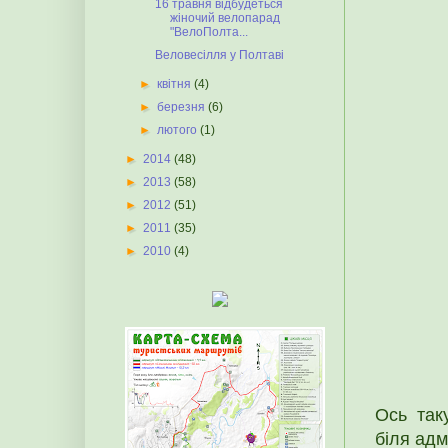
16 травня відбудеться
жіночий велопарад
"ВелоПолта...
Веловесілля у Полтаві
►
квітня
(4)
►
березня
(6)
►
лютого
(1)
►
2014
(48)
►
2013
(58)
►
2012
(51)
►
2011
(35)
►
2010
(4)
Ось так
біля адм