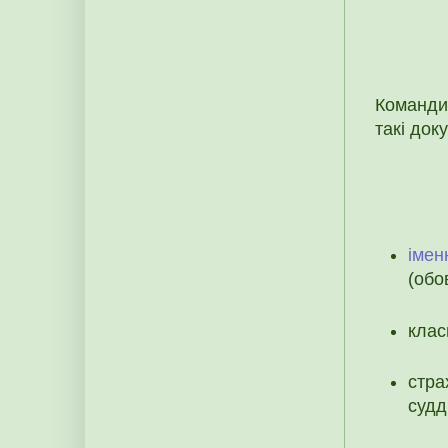
Команди
такі док
імен
(обо
клас
стра
судд