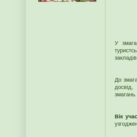
У змага
туристсь
закладів
До змага
досвід,
змагань.
Вік уча
узгодже