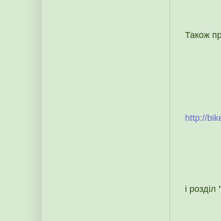
Також п
http://bi
і розділ