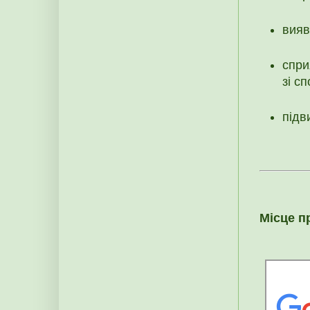
вияв
спри
зі с
підв
Місце п