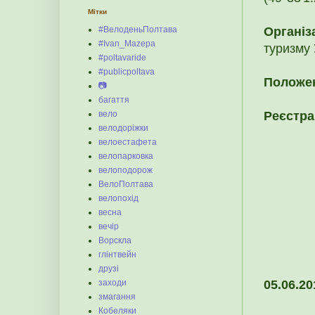
Мітки
#ВелоденьПолтава
Організ
#Ivan_Mazepa
туризму 
#poltavaride
#publicpoltava
Положе
📷
багаття
вело
Реєстра
велодоріжки
велоестафета
велопарковка
велоподорож
ВелоПолтава
велопохід
весна
вечір
Ворскла
глінтвейн
друзі
заходи
05.06.20
змагання
Кобеляки