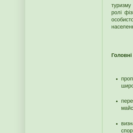
туризму
ролі фіз
особис
населен
Головні
проп
широ
пере
майс
визн
спор