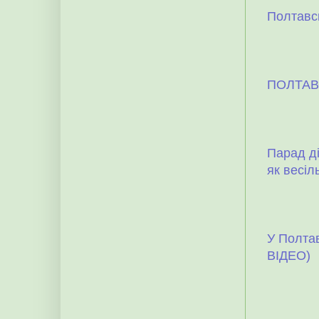
Полтавсь
ПОЛТАВ
Парад ді
як весіл
У Полта
ВІДЕО)