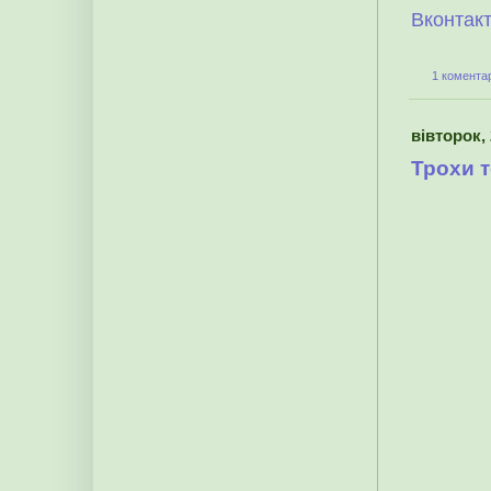
Вконтак
1 коментар
вівторок, 
Трохи т