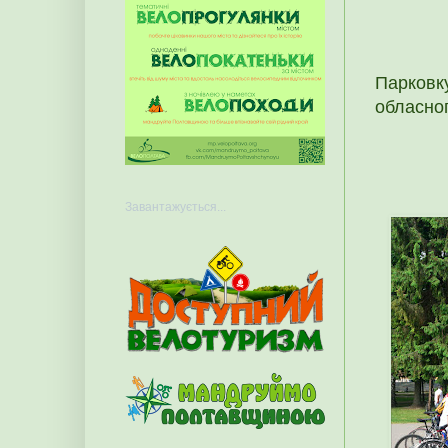
Парковку
обласног
Завантажується...