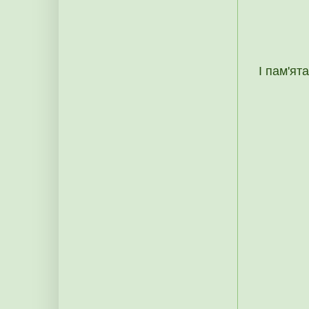
І пам'ят