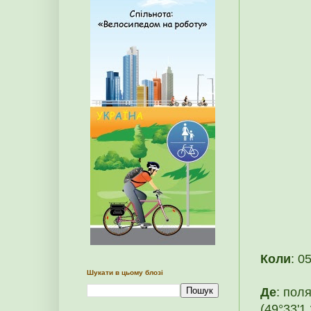
Коли
: 0
Шукати в цьому блозі
Де
: пол
(49°33'1.