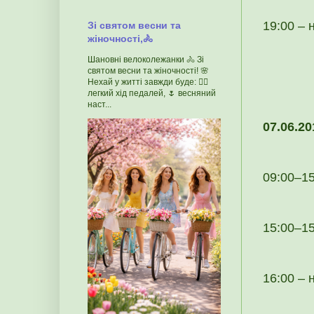
19:00 – 
Зі святом весни та
жіночності,🚴
Шановні велоколежанки 🚴 Зі
святом весни та жіночності! 🌸
Нехай у житті завжди буде: 🚴‍♀️
легкий хід педалей, 🌷 весняний
наст...
07.06.20
09:00–15
15:00–15
16:00 – 