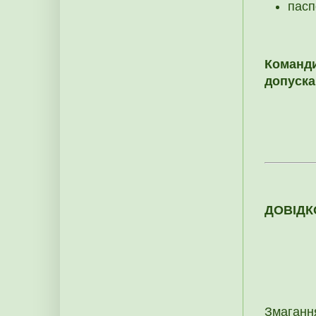
пасп
Команди
допуска
ДОВІД
Змаганн