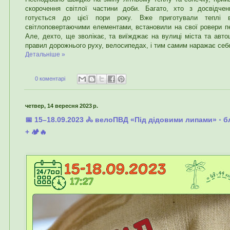
скорочення світлої частини доби. Багато, хто з досвідчен
готується до цієї пори року. Вже приготували теплі 
світлоповертаючими елементами, встановили на свої ровери пе
Але, дехто, ще зволікає, та виїжджає на вулиці міста та авто
правил дорожнього руху, велосипедах, і тим самим наражає себе
Детальніше »
0 коментарі
четвер, 14 вересня 2023 р.
📅 15–18.09.2023 🚴 велоПВД «Під дідовими липами» ◦ 
+ 🏕️🔥