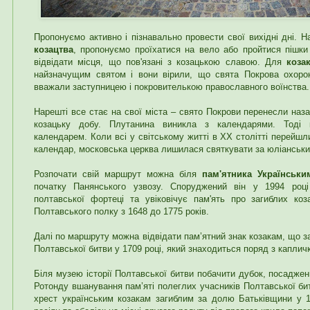
Пропонуємо активно і пізнавально провести свої вихідні дні. 
козацтва
, пропонуємо проїхатися на вело або пройтися пішк
відвідати місця, що пов'язані з козацькою славою. Для
коза
найзначущим святом і вони вірили, що свята Покрова охоро
вважали заступницею і покровителькою православного воїнства.
Нарешті все стає на свої міста – свято Покрови перенесли наз
козацьку добу. Плутанина виникла з календарями. Тоді 
календарем. Коли всі у світському житті в XX столітті перейшл
календар, московська церква лишилася святкувати за юліанськ
Розпочати свій маршрут можна біля
пам'ятника Українськи
початку Панянського узвозу. Споруджений він у 1994 році
полтавської фортеці та увіковічує пам'ять про загиблих коз
Полтавського полку з 1648 до 1775 років.
Далі по маршруту можна відвідати пам’ятний знак козакам, що 
Полтавської битви у 1709 році, який знаходиться поряд з каплич
Біля музею історії Полтавської битви побачити дубок, посаджен
Ротонду вшанування пам’яті полеглих учасників Полтавської би
хрест українським козакам загиблим за долю Батьківщини у 1