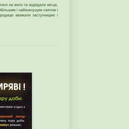
тися на вело та відвідали місця,
більшим і найзначущим святом і
ородицю вважали заступницею і