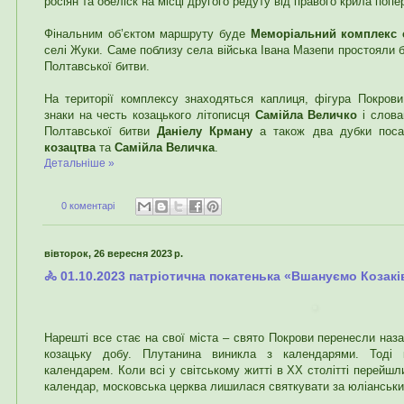
росіян та обеліск на місці другого редуту від правого крила попер
Фінальним об’єктом маршруту буде
Меморіальний комплекс с
селі Жуки. Саме поблизу села війська Івана Мазепи простояли б
Полтавської битви.
На території комплексу знаходяться каплиця, фігура Покрови 
знаки на честь козацького літописця
Самійла Величко
і слова
Полтавської битви
Даніелу Крману
а також два дубки пос
козацтва
та
Самійла Величка
.
Детальніше »
0 коментарі
вівторок, 26 вересня 2023 р.
🚴 01.10.2023 патріотична покатенька «Вшануємо Козакі
Нарешті все стає на свої міста – свято Покрови перенесли наз
козацьку добу. Плутанина виникла з календарями. Тоді 
календарем. Коли всі у світському житті в XX столітті перейшл
календар, московська церква лишилася святкувати за юліанськ