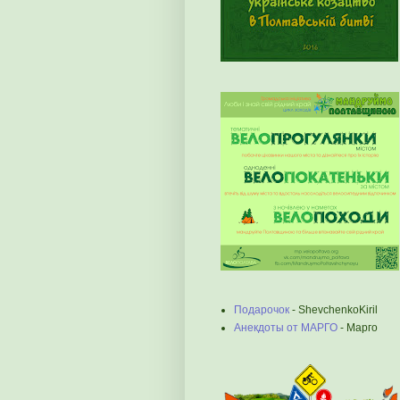
Подарочок
- ShevchenkoKiril
Анекдоты от МАРГО
- Марго