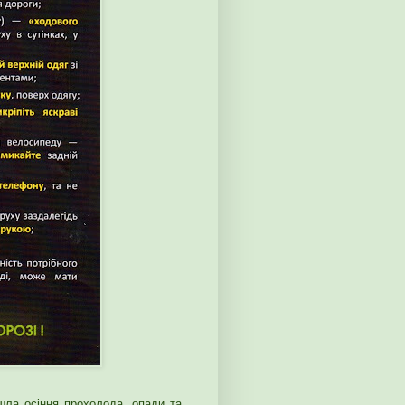
шла осіння прохолода, опади та