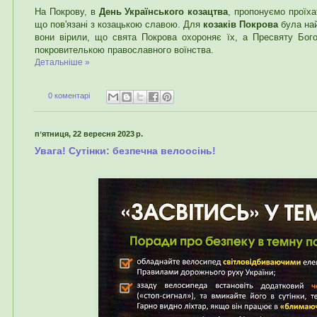
На Покрову, в
День Українського козацтва
, пропонуємо проїха
що пов'язані з козацькою славою. Для
козаків Покрова
була най
вони вірили, що свята Покрова охороняє їх, а Пресвяту Бог
покровителькою православного воїнства.
Детальніше »
0 коментарі
пʼятниця, 22 вересня 2023 р.
Увага! Cутінки: безпечна велоосінь!