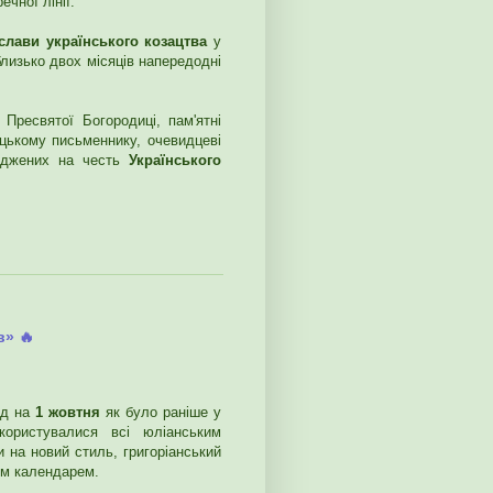
ечної лінії.
лави українського козацтва
у
лизько двох місяців напередодні
Пресвятої Богородиці, пам'ятні
цькому письменнику, очевидцеві
аджених на честь
Українського
в» 🔥
ад на
1 жовтня
як було раніше у
користувалися всі юліанським
и на новий стиль, григоріанський
им календарем.