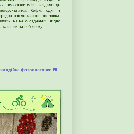
их велолюбителів, заздалегідь
велорукавички, бафи, одяг з
реднє світло та стоп-ліхтарики.
шляхи, на не обладнаних, згідно
 та інших на небезпеку.
благодійна фотовиставка 📷