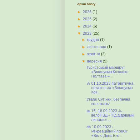
Архів блогу
►
2026
(1)
►
2025
(2)
►
2024
(6)
▼
2023
(25)
►
грудня
(1)
►
листопада
(1)
►
жовтня
(2)
▼
вересня
(5)
Туристський маршрут
«Вшануємо Козаків»:
Полтава – ...
🚴 01.10.2023 патріотична
покатенька «Вшануємо
Коз...
Увага! Cутінки: безпечна
велоосінь!
📅 15–18.09.2023 🚴
велоПВД «Під дідовими
липами» ...
🚲 10.09.2023 ◦
Рекреаційний пробіг
«Вело День Еко...