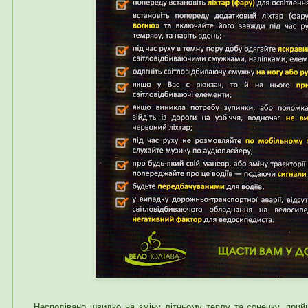
Несподівано швидко на зміну літньому теплу та сонечку, прий