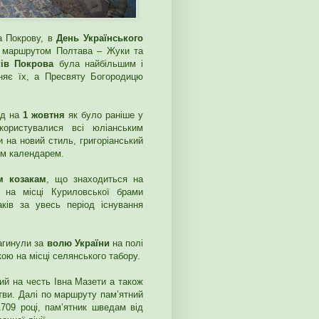
На Покрову, в
День Українського
и маршрутом Полтава – Жуки та
ків Покрова
була найбільшим і
няє їх, а Пресвяту Богородицю
ад на
1 жовтня
як було раніше у
користувалися всі юліанським
и на новий стиль, григоріанський
им календарем.
м козакам
, що знаходиться на
 на місці Куриловської брами
аків за увесь період існування
загинули за
волю України
на полі
кою на місці селянського табору.
ий на честь Івна Мазети а також
тви. Далі по маршруту пам’ятний
709 році, пам’ятник шведам від