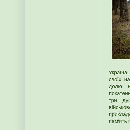
Україна,
своїх н
долю. В
покатен
три д
військо
прикладо
пам'ять 