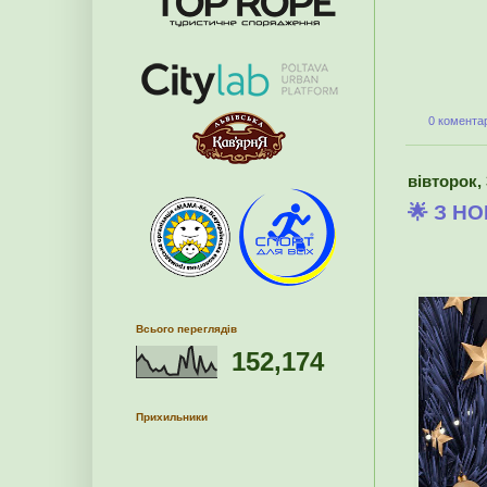
0 коментар
вівторок, 
🌟 З Н
Всього переглядів
152,174
Прихильники