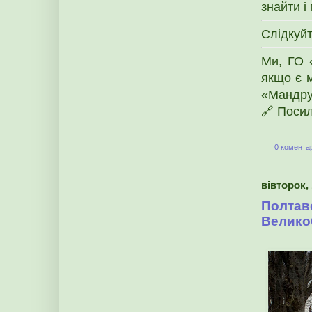
знайти і
Слідкуй
Ми, ГО 
якщо є м
«Мандру
🔗 Поси
0 коментар
вівторок, 
Полтавс
Велико