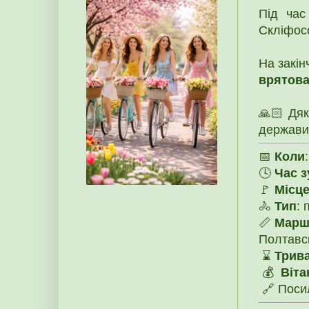
Під час
Скліфосо
На закі
врятова
🙏🏻 Дяк
держави 
📅
Коли
🕓
Час з
🚩
Місце
🚴
Тип
: 
📏
Марш
Полтавсь
⌛
Трива
💰
Віт
🔗 Поси