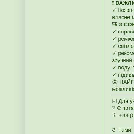
❗️
ВАЖЛ
✓ Кожен 
власне 
🎒
З СО
✓ справ
✓ ремком
✓ світло
✓ рекоме
зручний 
✓ воду, 
✓ індиві
🙃 НАЙГО
можливіс
☑ Для уч
❔ Є пита
📱 +38 
З нами 