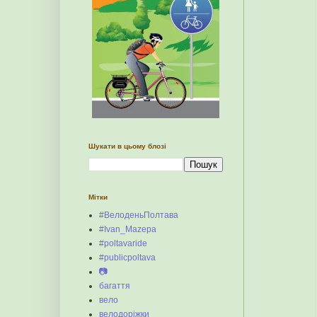
Шукати в цьому блозі
Мітки
#ВелоденьПолтава
#Ivan_Mazepa
#poltavaride
#publicpoltava
📷
багаття
вело
велодоріжки