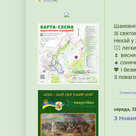
►
2010
(4)
Шановні
Зі свято
Нехай у 
🚴‍♀️ лег
🌷 весня
☀️ соняч
💖 і без
З пова
0 коментар
середа, 31
З Нови