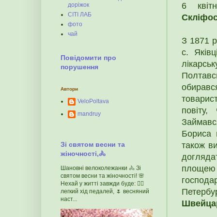
6 квіт
доріжок
СІТІ ЛАБ
Скліфо
фото
чай
З 1871 р
с. Яків
Повідомити про
лікарсь
порушення
Полтавс
обиравс
Автори
товарист
VeloPoltava
повіту,
mandruy
Займавс
Бориса 
Зі святом весни та
також ви
жіночності,🚴
догляда
площею
Шановні велоколежанки 🚴 Зі
святом весни та жіночності! 🌸
господар
Нехай у житті завжди буде: 🚴‍♀️
Петербу
легкий хід педалей, 🌷 весняний
наст...
Швейцар