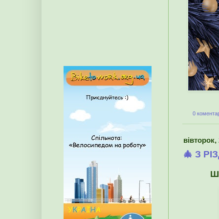
0 коментар
вівторок, 
🎄 З Р
Ш