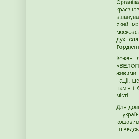
Організ
краєзнав
вшанува
який ма
московс
дух сла
Гордієн
Кожен д
«ВЕЛО
живими п
нації. Ц
пам’яті 
місті.
Для дов
– украї
кошовим
і шведс