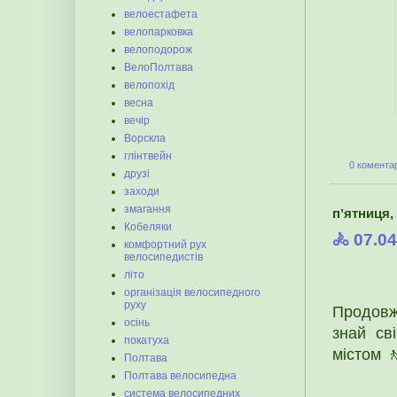
велоестафета
велопарковка
велоподорож
ВелоПолтава
велопохід
весна
вечір
Ворскла
глінтвейн
0 коментар
друзі
заходи
змагання
пʼятниця, 
Кобеляки
🚴 07.0
комфортний рух
велосипедистів
літо
організація велосипедного
руху
Продовж
осінь
знай св
покатуха
містом 
Полтава
Полтава велосипедна
система велосипедних