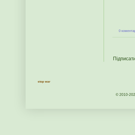
0 коментар
Підписат
stop war
© 2010-20