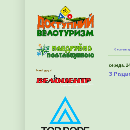
0 коментар
середа, 24
Наші друзі
З Різд