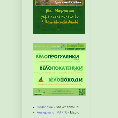
Подарочок
- ShevchenkoKiril
Анекдоты от МАРГО
- Марго