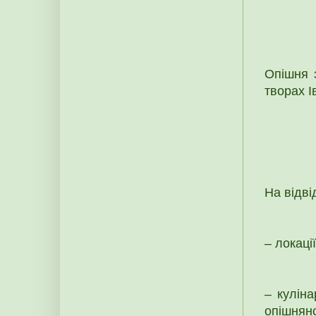
Опішня 
творах І
На відві
– локаці
– кулін
опішнянс