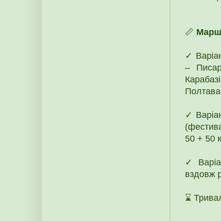
📏
Марш
✓ Варіан
– Писар
Карабаз
Полтава 
✓ Варіан
(фестив
50 + 50 к
✓ Варіан
вздовж рі
⌛ Тривал