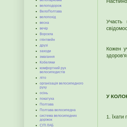
велопарковка
Настійно
велоподорож
ВелоПолтава
велопохід
Участь 
весна
свідомос
вечір
Ворскла
глінтвейн
друзі
Кожен у
заходи
здоров'я
змагання
Кобеляки
комфортний рух
велосипедистів
літо
організація велосипедного
руху
осінь
У КОЛО
покатуха
Полтава
Полтава велосипедна
система велосипедних
1. Їхати 
доріжок
СІТІ ЛАБ