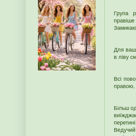
Група р
правіше
Замикаю
Для вашо
в ліву с
Всі пово
правою, 
Більш од
виїжджа
перетин
Ведучий 