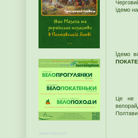
Черговий
їдемо н
Їдемо в
ПОКАТ
Це не з
велорай
Полтави
Завантажується...