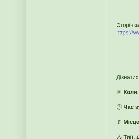
Стор
https://
Дізнатис
📅
Коли
🕓
Час з
🚩
Місце
🚴
Тип
: 