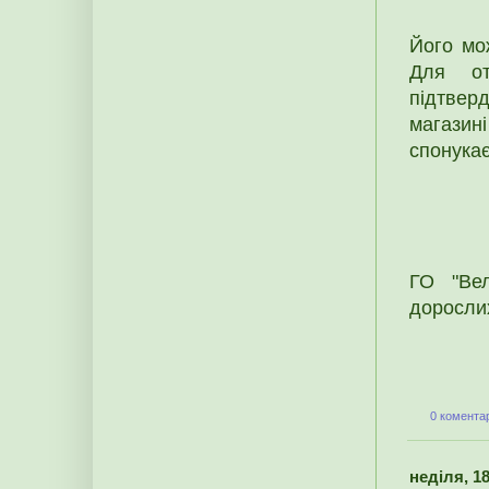
Його мо
Для от
підтвер
магазин
спонукає
ГО "Вел
дорослих
0 коментар
неділя, 18