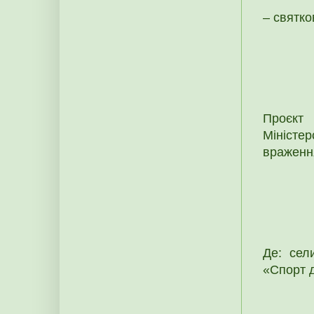
– святко
Проєкт 
Міністер
враженн
Де: сел
«Спорт д