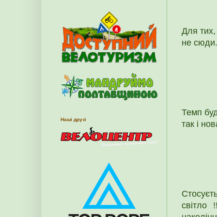
Для тих,
не сюди.
Темп буд
Наші друзі
так і нов
Стосуєт
світло 
наколінн