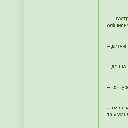
– гастр
опішнянс
– дитячі
– денна
– конку
– хмільн
та «Ман