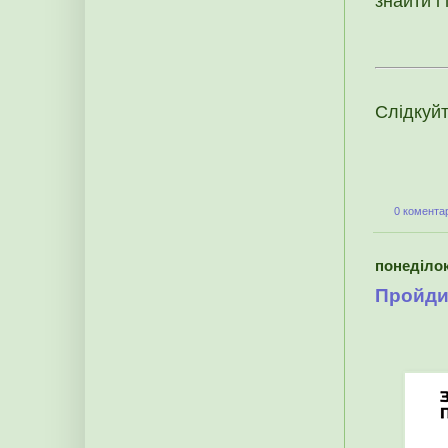
знайти і
Слідкуй
0 коментар
понеділок
Пройди 