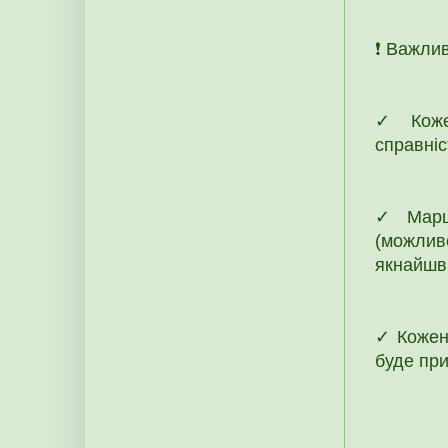
❗️ Важли
✓ Кожен
справніс
✓ Маршр
(можлив
якнайшв
✓ Кожен
буде при