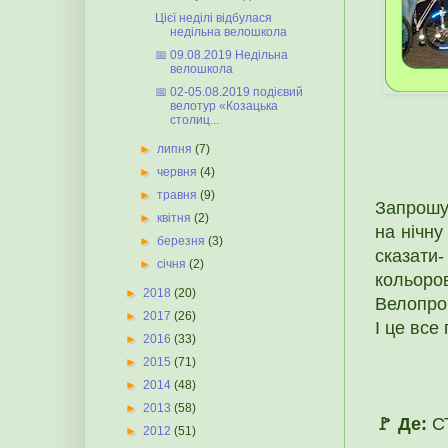
Цієї неділі відбулася
недільна велошкола
📅 09.08.2019 Недільна
велошкола
📅 02-05.08.2019 подієвий
велотур «Козацька
столиц...
►
липня
(7)
►
червня
(4)
►
травня
(9)
Запрошу
►
квітня
(2)
на нічну
►
березня
(3)
сказати-
►
січня
(2)
кольоро
►
2018
(20)
Велопроб
►
2017
(26)
І це все
►
2016
(33)
►
2015
(71)
►
2014
(48)
►
2013
(58)
🚩 Де:
СТ
►
2012
(51)