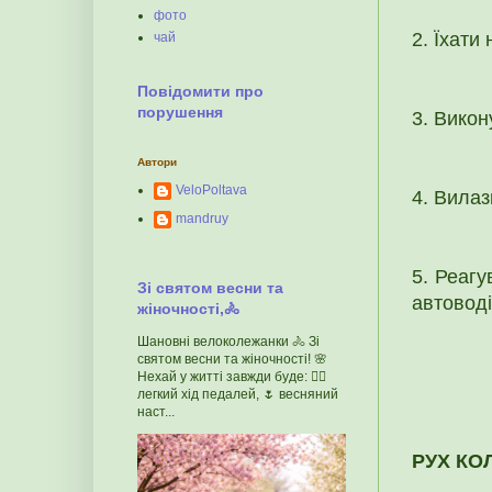
фото
2. Їхати
чай
Повідомити про
порушення
3. Викон
Автори
VeloPoltava
4. Вилаз
mandruy
5. Реагу
Зі святом весни та
автоводі
жіночності,🚴
Шановні велоколежанки 🚴 Зі
святом весни та жіночності! 🌸
Нехай у житті завжди буде: 🚴‍♀️
легкий хід педалей, 🌷 весняний
наст...
РУХ КО