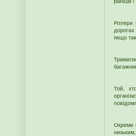
раніше і
Ролери 
дорогах
якщо так
Триматис
багажник
Той, хт
органі
повідом
Окреме 
низьким