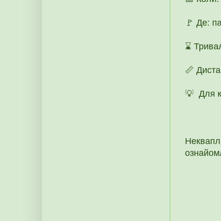
🚩 Де: п
⌛ Тривал
📏 Диста
💡 Для к
Неквапли
ознайом