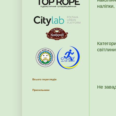
наліпки, 
Категор
світлини
Всього переглядів
Не завад
Прихильники