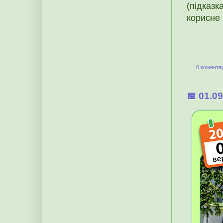
(підказ
корисне 
0 коментар
📅 01.0