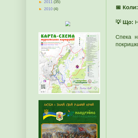
►
2011
(35)
📅 Коли:
►
2010
(4)
💡 Що:
Н
Спека н
покришки