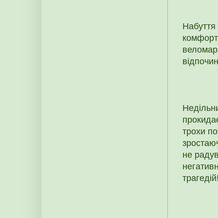
Набуття 
комфорт
веломарш
відпочи
Недільн
прокидає
трохи по
зростаюч
не радув
негативн
трагедій!