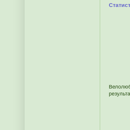
Статист
Велолюб
результа