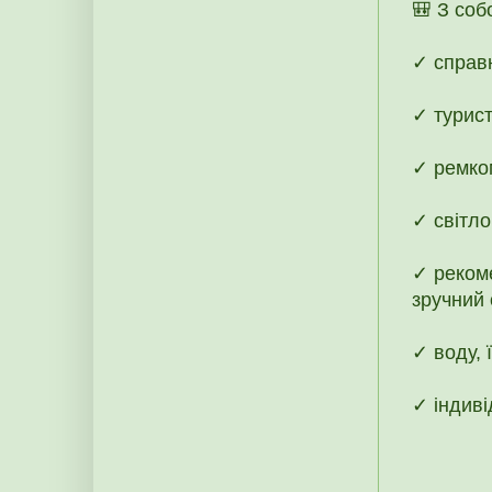
🎒 З соб
✓ справ
✓ турист
✓ ремком
✓ світло
✓ рекоме
зручний 
✓ воду, 
✓ індиві