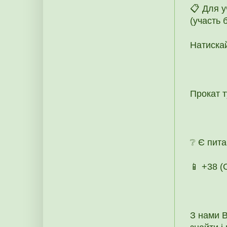
📋 Для у
(участь 
Натискай
Прокат 
❔ Є пита
📱 +38 
З нами В