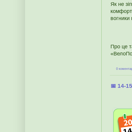
Як не зі
комфортн
вогники
Про це т
«ВелоПо
0 коментар
📅 14-1