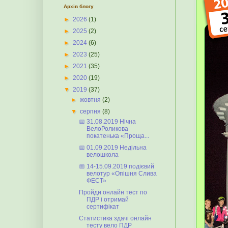
Архів блогу
►
2026
(1)
►
2025
(2)
►
2024
(6)
►
2023
(25)
►
2021
(35)
►
2020
(19)
▼
2019
(37)
►
жовтня
(2)
▼
серпня
(8)
📅 31.08.2019 Нічна
ВелоРоликова
покатенька «Проща...
📅 01.09.2019 Недільна
велошкола
📅 14-15.09.2019 подієвий
велотур «Опішня Слива
ФЕСТ»
Пройди онлайн тест по
ПДР і отримай
сертифікат
Статистика здачі онлайн
тесту вело ПДР