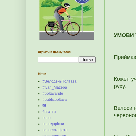
УМОВИ 
Шукати в цьому блозі
Приймаю
Мітки
Кожен уч
#ВелоденьПолтава
руху.
#Ivan_Mazepa
#poltavaride
#publicpoltava
📷
Велосип
багаття
червоног
вело
велодоріжки
велоестафета