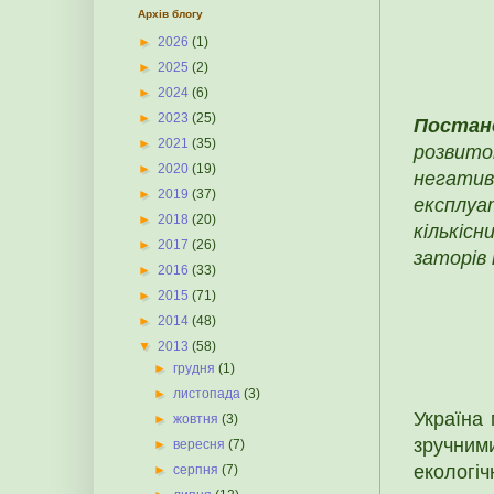
Архів блогу
►
2026
(1)
►
2025
(2)
►
2024
(6)
►
2023
(25)
Постан
►
2021
(35)
розвит
►
2020
(19)
негатив
►
2019
(37)
експлуа
►
2018
(20)
кількіс
►
2017
(26)
заторів 
►
2016
(33)
►
2015
(71)
►
2014
(48)
▼
2013
(58)
►
грудня
(1)
►
листопада
(3)
Україна 
►
жовтня
(3)
зpучним
►
вересня
(7)
екологі
►
серпня
(7)