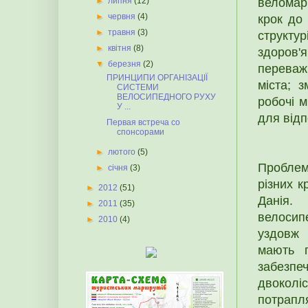
веломар
►
липня
(12)
►
червня
(4)
крок до 
►
травня
(3)
структур
►
квітня
(8)
здоров'
▼
березня
(2)
переважн
ПРИНЦИПИ ОРГАНІЗАЦІЇ
міста; 
СИСТЕМИ
ВЕЛОСИПЕДНОГО РУХУ
робочі м
У ...
для відп
Первая встреча со
спонсорами
►
лютого
(5)
Проблем
►
січня
(3)
різних к
►
2012
(51)
Данія.
►
2011
(35)
велосипе
►
2010
(4)
уздовж 
мають п
забезп
двокол
потрап