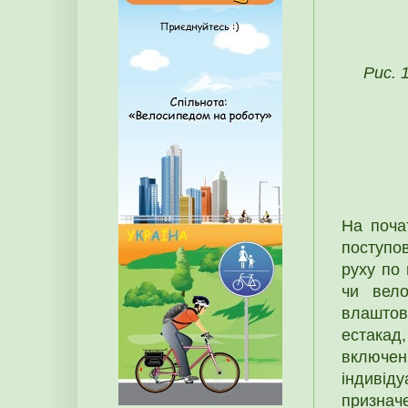
Рис. 
На поча
поступо
руху по
чи вело
влаштов
естакад
включенн
індивід
признач