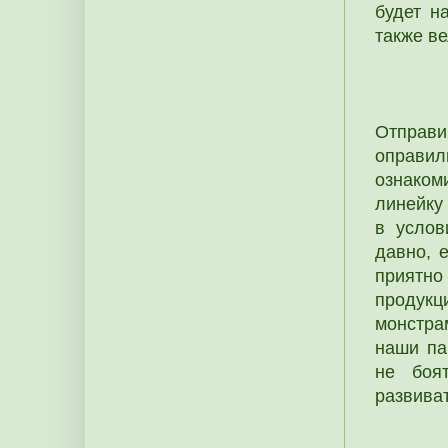
будет н
также ве
Отправи
оправил
ознаком
линейку
в услов
давно, 
приятно
продукц
монстра
наши па
не боя
развива