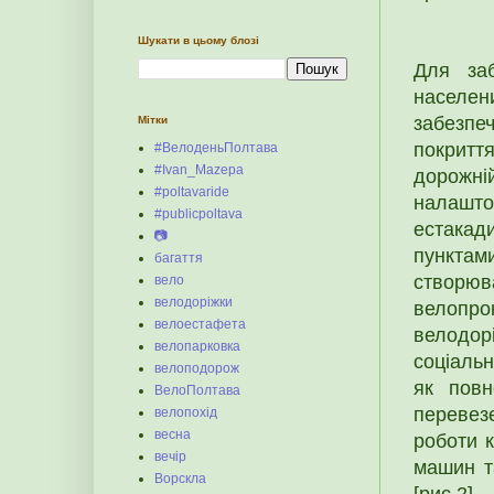
Шукати в цьому блозі
Для за
населен
забезпе
Мітки
покриття
#ВелоденьПолтава
#Ivan_Mazepa
дорожн
#poltavaride
налашт
#publicpoltava
естакади
📷
пунктам
багаття
створюв
вело
велодоріжки
велопро
велоестафета
велодор
велопарковка
соціаль
велоподорож
як повн
ВелоПолтава
перевез
велопохід
весна
роботи 
вечір
машин т
Ворскла
[рис.2].