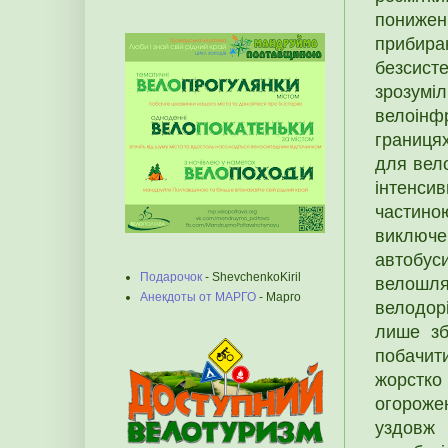
пониже
прибир
безсист
зрозумі
велоінф
границях
для вело
інтенсив
частино
виключе
автобуси
Подарочок
- ShevchenkoKiril
велошл
Анекдоты от МАРГО
- Марго
велодор
лише зб
побачити
жорстко
огороже
уздовж 