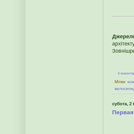
Джерел
архітект
Зовнішре
0 коментар
Мітки:
ко
велосипе
субота, 2 
Первая