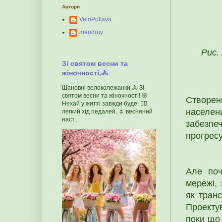
Автори
VeloPoltava
mandruy
Рис.
Зі святом весни та
жіночності,🚴
Шановні велоколежанки 🚴 Зі
святом весни та жіночності! 🌸
Створен
Нехай у житті завжди буде: 🚴‍♀️
населен
легкий хід педалей, 🌷 весняний
наст...
забезпе
прогресу
Але поч
мережі,
як транс
Проектув
поки що 