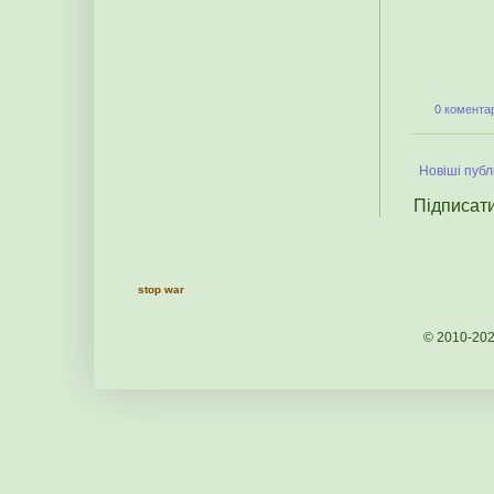
0 коментар
Новіші публі
Підписат
stop war
© 2010-20