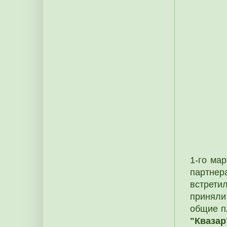
1-го ма
партнер
встрети
принял
общие п
"Квазар