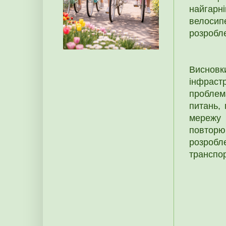
найгарн
велоси
розробл
Висновк
інфраст
проблем
питань,
мережу 
повторю
розроб
транспор