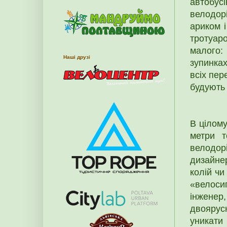
автобусі
велодор
ариком і
тротуар
малого:
Наші друзі
зупинка
всіх пер
будують 
В цілому
метри т
велодор
дизайнер
колій чи
«велоси
інженер
двоярус
уникати