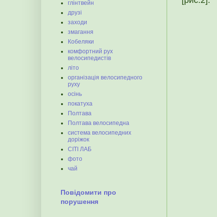
глінтвейн
друзі
заходи
змагання
Кобеляки
комфортний рух
велосипедистів
літо
організація велосипедного
руху
осінь
покатуха
Полтава
Полтава велосипедна
система велосипедних
доріжок
СІТІ ЛАБ
фото
чай
Повідомити про
порушення