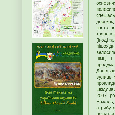
основн
велосип
спеціал
доріжок
часто в
транспор
(іноді т
пішохі
велосипе
німці і
продума
Доцільн
вулиць 
проклад
шкідливи
2007 ро
Нажаль
атрибу
розміт