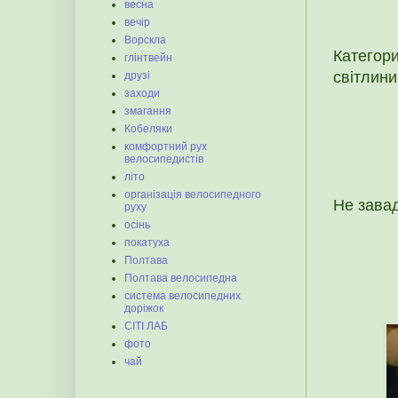
весна
вечір
Ворскла
Категор
глінтвейн
світлини
друзі
заходи
змагання
Кобеляки
комфортний рух
велосипедистів
літо
організація велосипедного
Не завад
руху
осінь
покатуха
Полтава
Полтава велосипедна
система велосипедних
доріжок
СІТІ ЛАБ
фото
чай