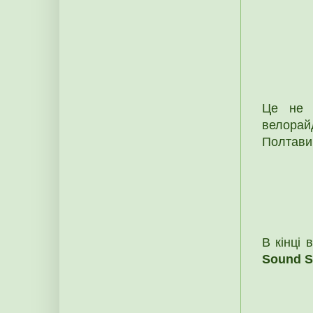
Це не з
велорай
Полтави
В кінці 
Sound S