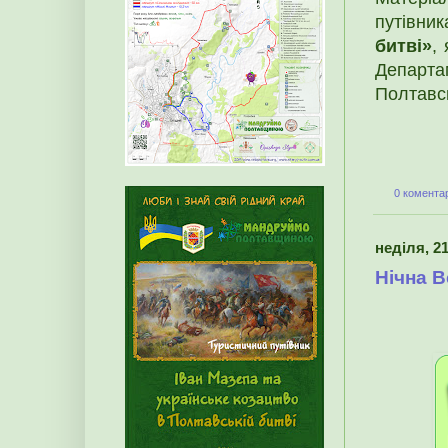
путівни
битві»
,
Департам
Полтавсь
0 коментар
неділя, 21
Нічна В