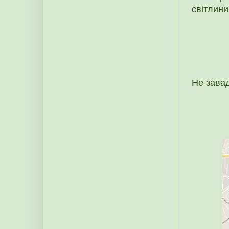
світлини
Не завад