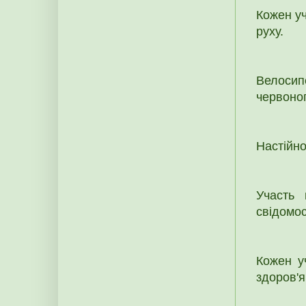
Кожен уч
руху.
Велосип
червоног
Настійно
Участь 
свідомос
Кожен у
здоров'я