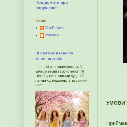
Повідомити про
порушення
Автори
VeloPoltava
mandruy
Зі святом весни та
жіночності,🚴
Шановні велоколежанки 🚴 Зі
святом весни та жіночності! 🌸
Нехай у житті завжди буде: 🚴‍♀️
легкий хід педалей, 🌷 весняний
наст...
УМОВИ 
Приймаю