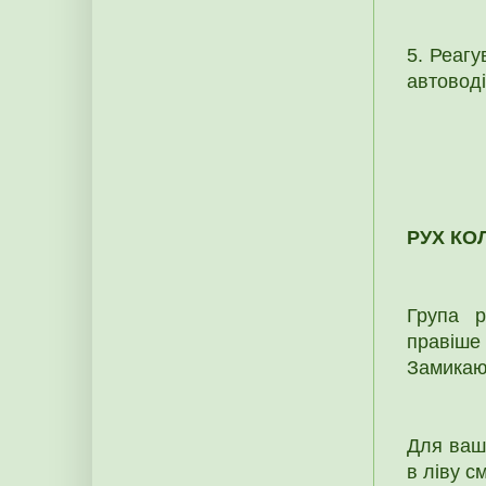
5. Реагу
автоводі
РУХ КО
Група р
правіше
Замикаю
Для вашо
в ліву с