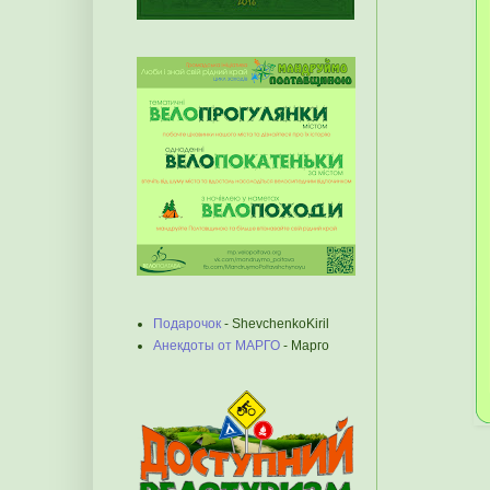
Подарочок
- ShevchenkoKiril
Анекдоты от МАРГО
- Марго