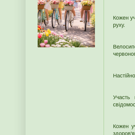
Кожен уч
руху.
Велосип
червоног
Настійно
Участь 
свідомос
Кожен у
здоров'я