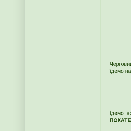
Черговий
їдемо н
Їдемо в
ПОКАТ