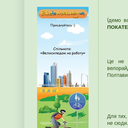
Їдемо в
ПОКАТ
Це не з
велорай
Полтави
Для тих,
не сюди.