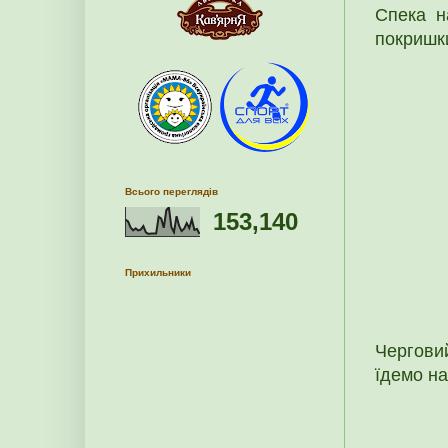
Спека н
покришки
Всього переглядів
153,140
Прихильники
Черговий
їдемо н