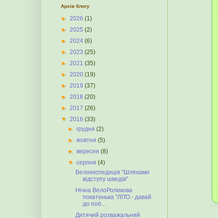
Архів блогу
►
2026
(1)
►
2025
(2)
►
2024
(6)
►
2023
(25)
►
2021
(35)
►
2020
(19)
►
2019
(37)
►
2018
(20)
►
2017
(26)
▼
2016
(33)
►
грудня
(2)
►
жовтня
(5)
►
вересня
(8)
▼
серпня
(4)
Велоекспедиція "Шляхами
відступу шведів"
Нічна ВелоРоликова
покатенька "ЛІТО - давай
до поб...
Дитячий розважальний