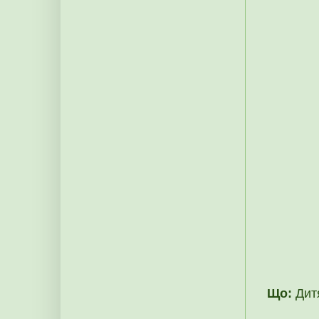
Що:
Дитя