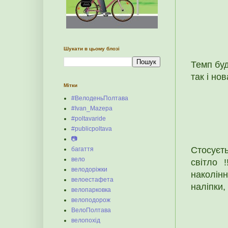
Шукати в цьому блозі
Темп буд
так і нов
Мітки
#ВелоденьПолтава
#Ivan_Mazepa
#poltavaride
#publicpoltava
📷
Стосуєт
багаття
вело
світло 
велодоріжки
наколінн
велоестафета
наліпки, 
велопарковка
велоподорож
ВелоПолтава
велопохід