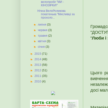
велопробіг "МИ -
КІНОЗІРКИ!"
Нічна ВелоРоликова
покатенька "Мисливці за
прохоло...
►
липня
(3)
Грома
►
червня
(3)
"ДОСТУП
►
травня
(2)
"
Люби і 
►
квітня
(3)
►
січня
(3)
►
2015
(71)
►
2014
(48)
►
2013
(58)
►
2012
(51)
Цього р
►
2011
(35)
вивчення
►
2010
(4)
незалежн
досі мал
Матеріа