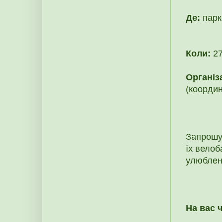
Де:
парк
Коли:
27
Організ
(коорди
Запрошу
їх велоб
улюблени
На вас 