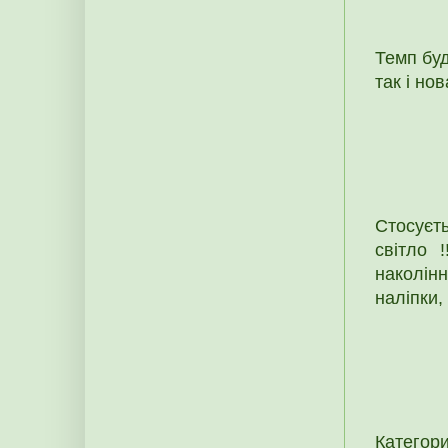
Темп буд
так і нов
Стосуєт
світло 
наколінн
наліпки, 
Категор