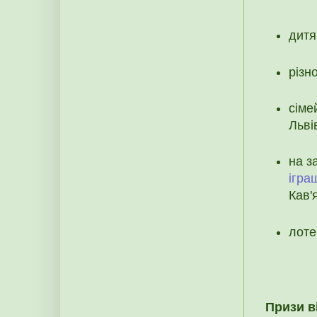
дитя
різн
сіме
Льві
на з
ігра
Кав'
лоте
Призи в