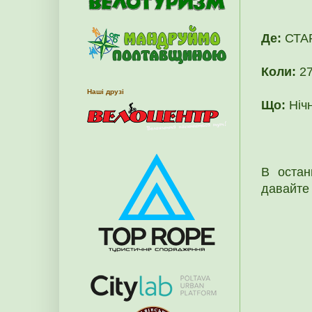
Де:
СТАР
Коли:
27
Наші друзі
Що:
Нічн
В остан
давайте 