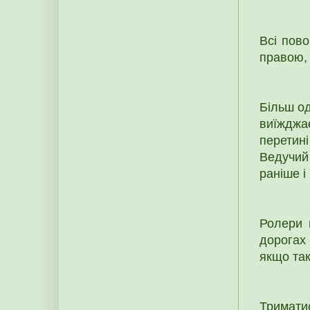
Всі пово
правою, 
Більш од
виїжджа
перетин
Ведучий 
раніше і
Ролери 
дорогах
якщо так
Триматис