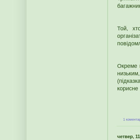
багажник
Той, хт
органі
повідом
Окреме 
низьким
(підказ
корисне 
1 коментар
четвер, 11