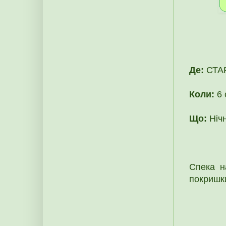
Де:
СТАР
Коли:
6 
Що:
Нічн
Спека н
покришки