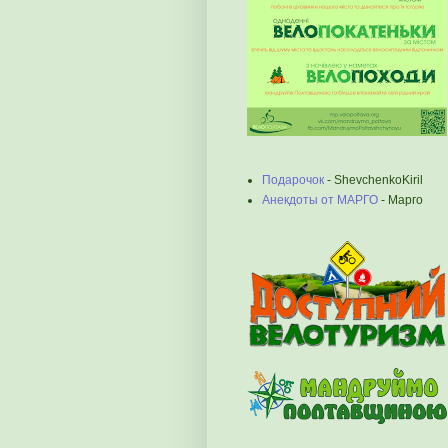
Подарочок
- ShevchenkoKiril
Анекдоты от МАРГО
- Марго