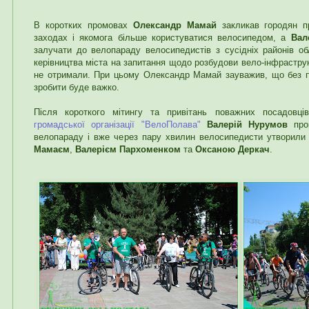
В коротких промовах
Олександр Мамай
закликав городян п
заходах і якомога більше користуватися велосипедом, а
Вал
залучати до велопараду велосипедистів з сусідніх районів обл
керівництва міста на запитання щодо розбудови вело-інфраструк
не отримали. При цьому Олександр Мамай зауважив, що без п
зробити буде важко.
Після короткого мітингу та привітань поважних посадовці
громадської організації "ВелоПолава"
Валерій Нурумов
пров
велопараду і вже через пару хвилин велосипедисти утворили
Мамаєм
,
Валерієм Пархоменком
та
Оксаною Деркач
.