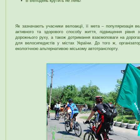
В Велодень крутить не лень!
Як зазначають учасники велоакції, її мета – популяризація в
активного та здорового способу життя, підвищення рівня 
дорожнього руху, а також дотримання взаємоповаги на дорогах
для велосипедистів у містах України. До того ж, організат
екологічною альтернативою міському автотранспорту.