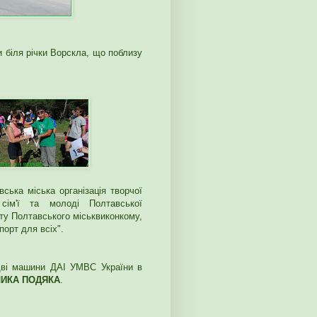
біля річки Ворскла, що поблизу
ька міська організація творчої
ім'ї та молоді Полтавської
рту Полтавського міськвиконкому,
орт для всіх".
дві машини ДАІ УМВС України в
ИКА ПОДЯКА
.