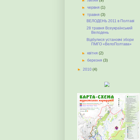
►
липня
(9)
►
червня
(1)
▼
травня
(3)
ВЕЛОДЕНЬ 2011 в Полтаві
28 травня Всеукраїнський
Велодень
Відбулися установчі збори
ПМГО «ВелоПолтава»
►
квітня
(2)
►
березня
(3)
►
2010
(4)