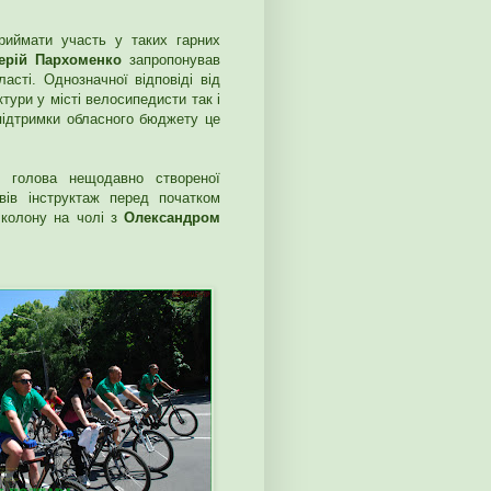
риймати участь у таких гарних
ерій Пархоменко
запропонував
асті. Однозначної відповіді від
тури у місті велосипедисти так і
ідтримки обласного бюджету це
в голова нещодавно створеної
ів інструктаж перед початком
 колону на чолі з
Олександром