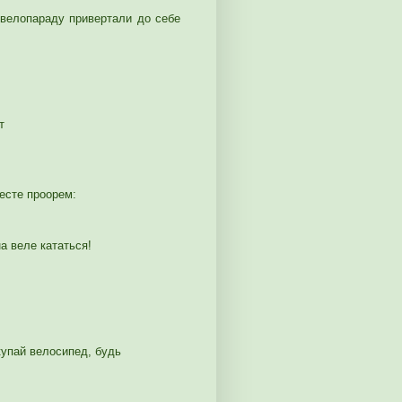
 велопараду привертали до себе
т
месте проорем:
а веле кататься!
купай велосипед, будь