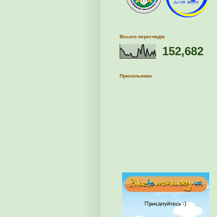
Всього переглядів
152,682
Прихильники