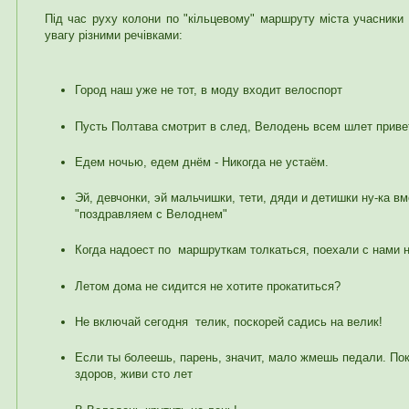
Під час руху колони по "кільцевому" маршруту міста учасники
увагу різними речівками:
Город наш уже не тот, в моду входит велоспорт
Пусть Полтава смотрит в след, Велодень всем шлет приве
Едем ночью, едем днём - Никогда не устаём.
Эй, девчонки, эй мальчишки, тети, дяди и детишки ну-ка в
"поздравляем с Велоднем"
Когда надоест по маршруткам толкаться, поехали с нами н
Летом дома не сидится не хотите прокатиться?
Не включай сегодня телик, поскорей садись на велик!
Если ты болеешь, парень, значит, мало жмешь педали. По
здоров, живи сто лет