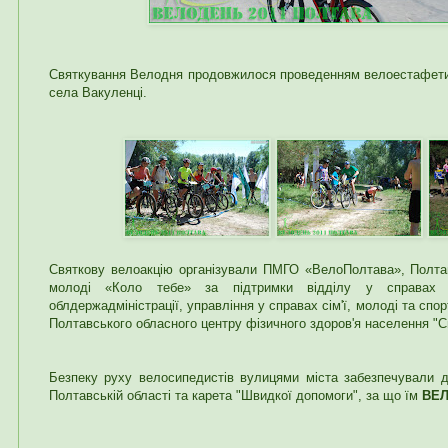
Святкування Велодня продовжилося проведенням велоестафети 
села Вакуленці.
Святкову велоакцію організували ПМГО «ВелоПолтава», Полтавс
молоді «Коло тебе» за підтримки відділу у справах с
облдержадміністрації, управління у справах сім'ї, молоді та спо
Полтавського обласного центру фізичного здоров'я населення "Сп
Безпеку руху велосипедистів вулицями міста забезпечували 
Полтавській області та карета "Швидкої допомоги", за що їм
ВЕЛ