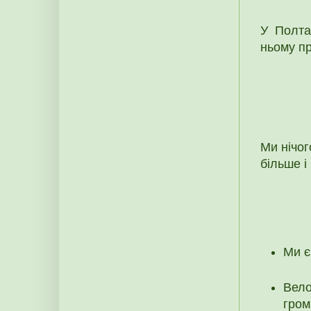
У Полта
ньому пр
Ми нічог
більше і
Ми є
Вело
гром