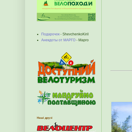
Подарочок
- ShevchenkoKiril
Анекдоты от МАРГО
- Марго
Наші друзі