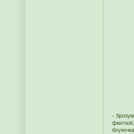
- Зрозум
фантазії
блузочк