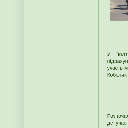
У Полт
підрахун
участь м
Кобеляк 
Розпоча
де учас