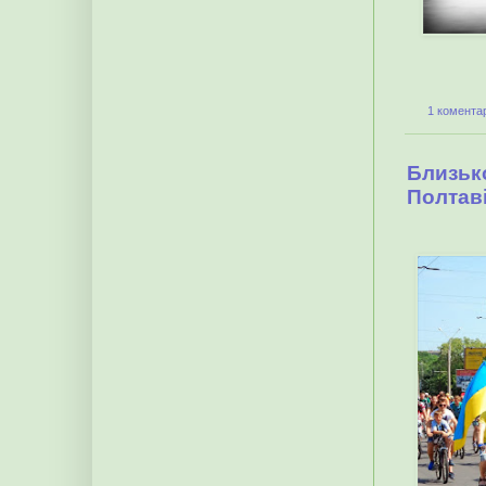
1 коментар
Близько
Полтав