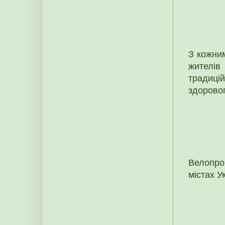
З кожним
жителів
традиці
здорово
Велопро
містах У