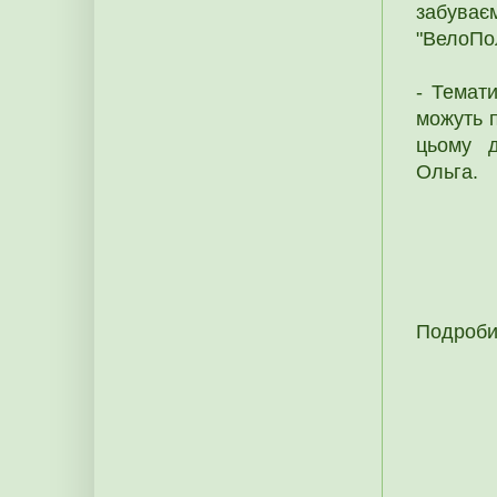
забуває
"ВелоПо
- Темати
можуть п
цьому д
Ольга.
Подроби