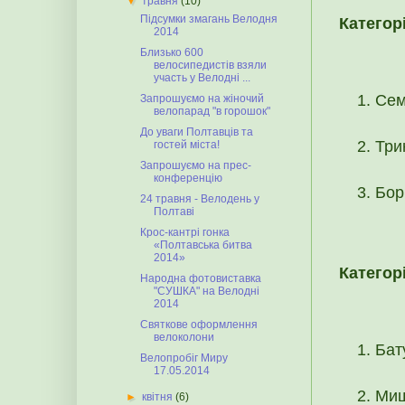
▼
травня
(10)
Підсумки змагань Велодня
Категор
2014
Близько 600
велосипедистів взяли
участь у Велодні ...
Сем
Запрошуємо на жіночий
велопарад "в горошок"
До уваги Полтавців та
Три
гостей міста!
Запрошуємо на прес-
конференцію
Бор
24 травня - Велодень у
Полтаві
Крос-кантрі гонка
«Полтавська битва
2014»
Категорі
Народна фотовиставка
"СУШКА" на Велодні
2014
Cвяткове оформлення
велоколони
Бат
Велопробіг Миру
17.05.2014
Миш
►
квітня
(6)