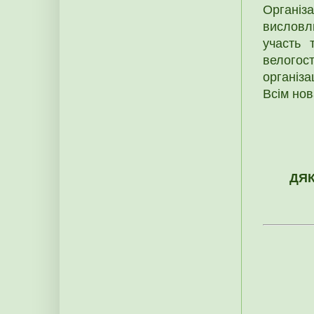
Організ
висловл
участь 
велогос
організа
Всім нов
ДЯК