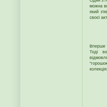
Один з г
можна в
який з'
своєї ак
Вперше т
Тоді в
відмовл
"горошо
колекція