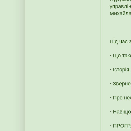
управлін
Михайла
Під час 
· Що та
· Історі
· Зверне
· Про не
· Навіщо
· ПРОГ