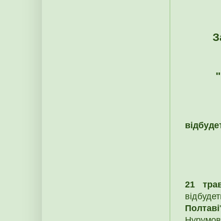
З
відбуде
21 тра
відбуде
Полтаві
Нурумов