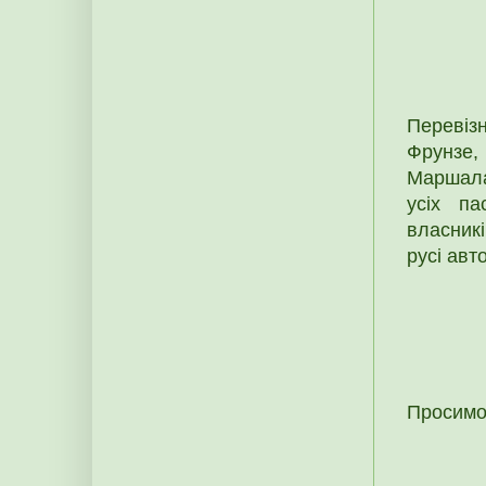
Перевіз
Фрунзе,
Маршала 
усіх па
власникі
русі авт
Просимо 