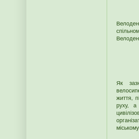
Велодень
спільно
Велодень
Як заз
велосип
життя, 
руху, а
цивілізо
організ
міському