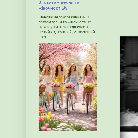
Зі святом весни та
жіночності,🚴
Шановні велоколежанки 🚴 Зі
святом весни та жіночності! 🌸
Нехай у житті завжди буде: 🚴‍♀️
легкий хід педалей, 🌷 весняний
наст...