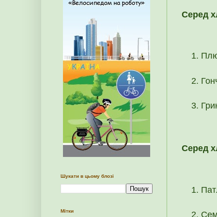
Серед х
Плю
Гон
Гри
Серед х
Шукати в цьому блозі
Пат
Мітки
Сем