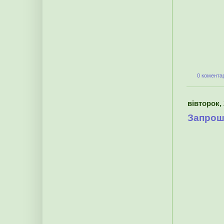
0 коментар
вівторок, 
Запрош