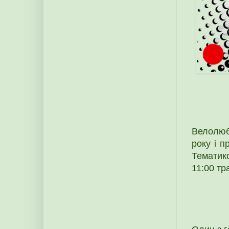
Велолюб
року і п
Тематико
11:00 тр