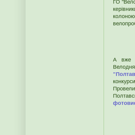
ГО "Вел
керівник
колоною
велопроб
А вже 
Велодн
"Полтав
конкурс
Провел
Полтавс
фотови