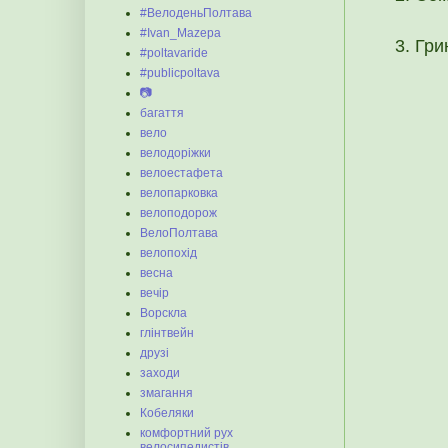
#ВелоденьПолтава
#Ivan_Mazepa
Гри
#poltavaride
#publicpoltava
📷
багаття
вело
велодоріжки
велоестафета
велопарковка
велоподорож
ВелоПолтава
велопохід
весна
вечір
Ворскла
глінтвейн
друзі
заходи
змагання
Кобеляки
комфортний рух
велосипедистів