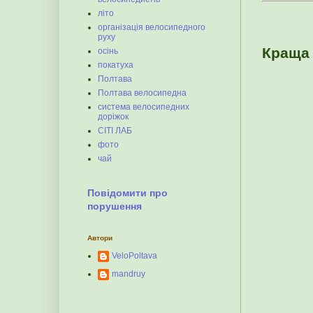
літо
організація велосипедного
руху
Краща 
осінь
покатуха
Полтава
Полтава велосипедна
система велосипедних
доріжок
СІТІ ЛАБ
фото
чай
Повідомити про
порушення
Автори
VeloPoltava
mandruy