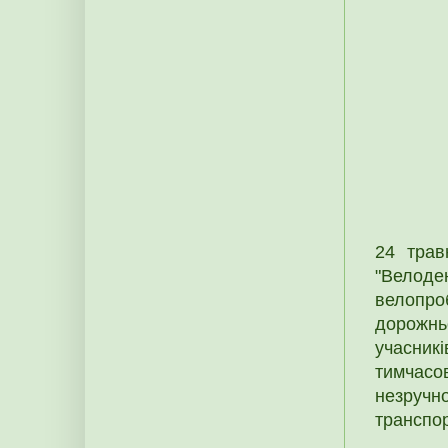
24 трав
"Велоде
велопро
дорожнь
учасникі
тимчасо
незручн
транспор