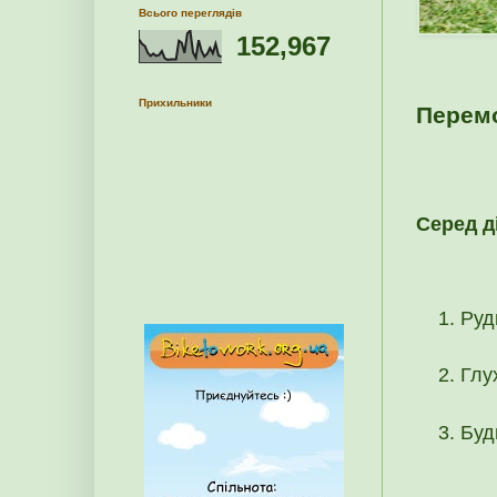
Всього переглядів
152,967
Прихильники
Перемо
Серед д
Руд
Глу
Буд