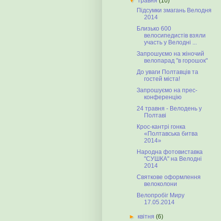
▼
травня
(10)
Підсумки змагань Велодня
2014
Близько 600
велосипедистів взяли
участь у Велодні ...
Запрошуємо на жіночий
велопарад "в горошок"
До уваги Полтавців та
гостей міста!
Запрошуємо на прес-
конференцію
24 травня - Велодень у
Полтаві
Крос-кантрі гонка
«Полтавська битва
2014»
Народна фотовиставка
"СУШКА" на Велодні
2014
Cвяткове оформлення
велоколони
Велопробіг Миру
17.05.2014
►
квітня
(6)