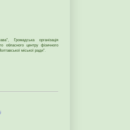
ава", Громадська організація
го обласного центру фізичного
олтавської міської ради".
і