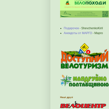
Подарочок
- ShevchenkoKiril
Анекдоты от МАРГО
- Марго
Наші друзі