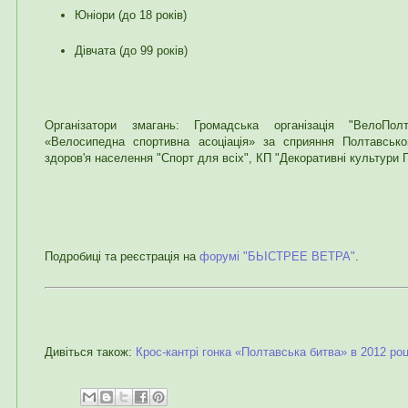
Юніори (до 18 років)
Дівчата (до 99 років)
Організатори змагань: Громадська організація "ВелоПолт
«Велосипедна спортивна асоціація» за сприяння Полтавсько
здоров'я населення "Спорт для всіх", КП "Декоративні культури П
Подробиці та реєстрація на
форумі "БЬІСТРЕЕ ВЕТРА"
.
Дивіться також:
Крос-кантрі гонка «Полтавська битва» в 2012 роц