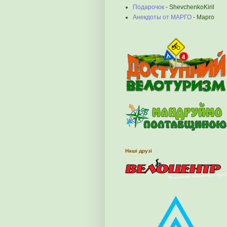
Подарочок
- ShevchenkoKiril
Анекдоты от МАРГО
- Марго
Наші друзі