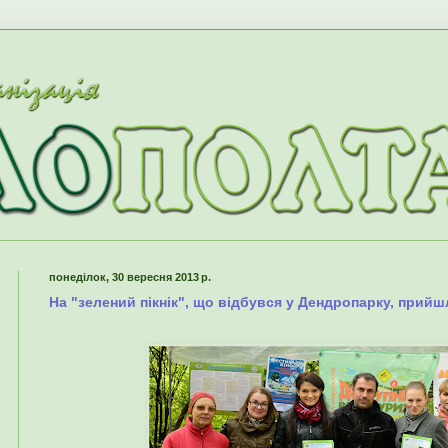
понеділок, 30 вересня 2013 р.
На "зелений пікнік", що відбувся у Дендропарку, прийш