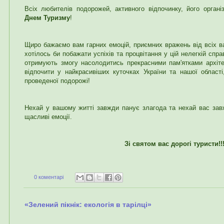
Всіх любителів подорожей, активного відпочинку, його органі
Днем Туризму
!
Щиро бажаємо вам гарних емоцій, приємних вражень від всіх в
хотілось би побажати успіхів та процвітання у цій нелегкій сп
отримують змогу насолодитись прекрасними пам'ятками архіт
відпочити у найкрасивіших куточках України та нашої області
проведеної подорожі!
Нехай у вашому житті завжди панує злагода та нехай вас за
щасливі емоції.
Зі святом вас дорогі туристи!!
0 коментарі
«Зелений пікнік: екологія в тарілці»