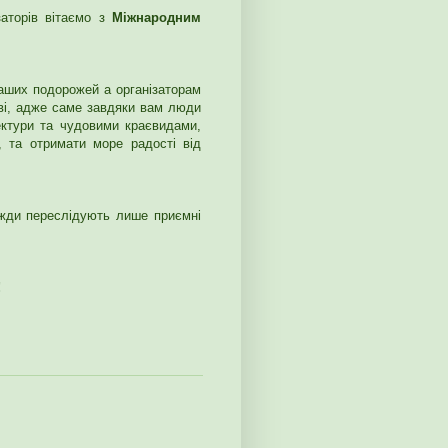
заторів вітаємо з
Міжнародним
аших подорожей а організаторам
раві, адже саме завдяки вам люди
ектури та чудовими краєвидами,
, та отримати море радості від
вжди переслідують лише приємні
!