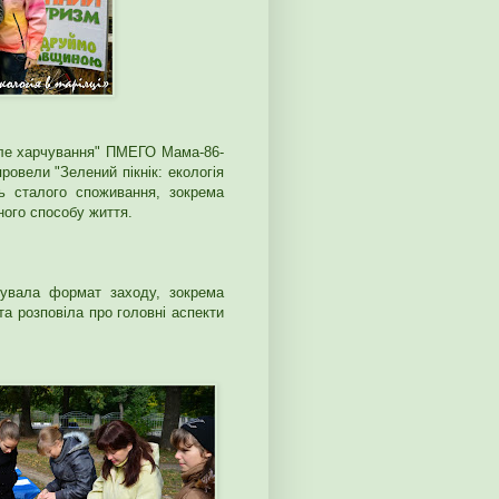
але харчування" ПМЕГО Мама-86-
овели "Зелений пікнік: екологія
ь сталого споживання, зокрема
ного способу життя.
увала формат заходу, зокрема
та розповіла про головні аспекти