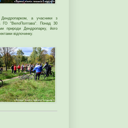
ю Дендропарком, а учасники з
а ГО "ВелоПолтава". Понад 30
ами природи Дендропарку, його
пектами відпочинку.