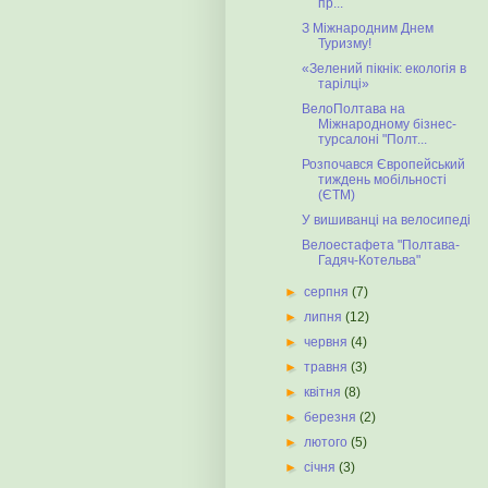
пр...
З Міжнародним Днем
Туризму!
«Зелений пікнік: екологія в
тарілці»
ВелоПолтава на
Міжнародному бізнес-
турсалоні "Полт...
Розпочався Європейський
тиждень мобільності
(ЄТМ)
У вишиванці на велосипеді
Велоестафета "Полтава-
Гадяч-Котельва"
►
серпня
(7)
►
липня
(12)
►
червня
(4)
►
травня
(3)
►
квітня
(8)
►
березня
(2)
►
лютого
(5)
►
січня
(3)