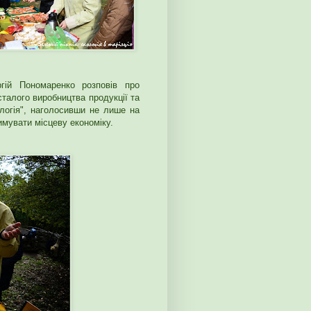
ргій Пономаренко розповів про
сталого виробництва продукції та
ологія", наголосивши не лише на
римувати місцеву економіку.