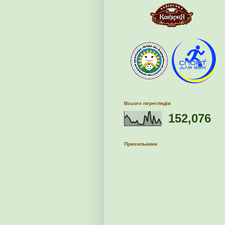
Всього переглядів
152,076
Прихильники