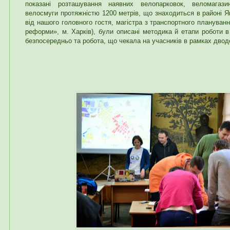
показані розташування наявних велопарковок, веломагази
велосмуги протяжністю 1200 метрів, що знаходиться в районі Які
від нашого головного гостя, магістра з транспортного плануван
реформи», м. Харків), були описані методика й етапи роботи в 
безпосередньо та робота, що чекала на учасників в рамках двод