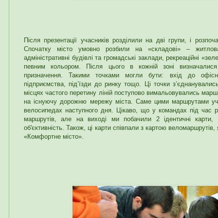
Після презентації учасників розділили на дві групи, і розпо
Спочатку місто умовно розбили на «складові» – житлова
адміністративні будівлі та громадські заклади, рекреаційні «зел
певним кольором. Після цього в кожній зоні визначалися
призначення. Такими точками могли бути: вхід до офісно
підприємства, під’їзди до ринку тощо. Ці точки з’єднанували
місцях частого перетину ліній поступово вимальовувались маршр
на існуючу дорожню мережу міста. Саме цими маршрутами уч
велосипедах наступного дня. Цікаво, що у командах під час 
маршрутів, але на виході ми побачили 2 ідентичні карти,
об'єктивність. Також, ці карти співпали з картою веломаршрутів,
«Комфортне місто».