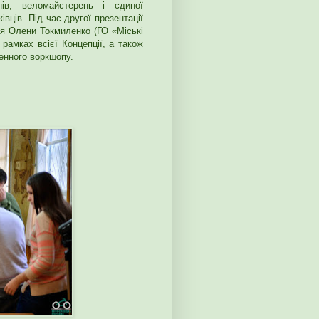
нів, веломайстерень і єдиної
вців. Під час другої презентації
ня Олени Токмиленко (ГО «Міські
рамках всієї Концепції, а також
енного воркшопу.