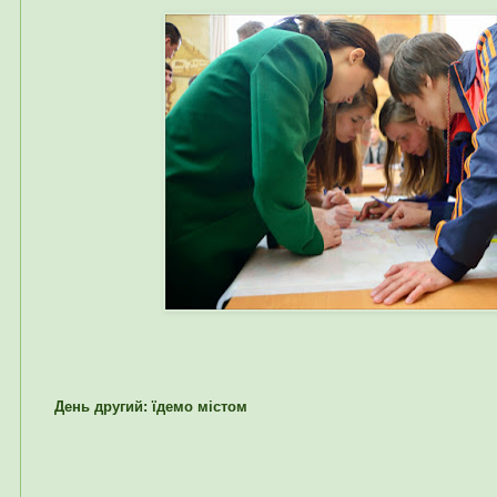
День другий
: їдемо містом