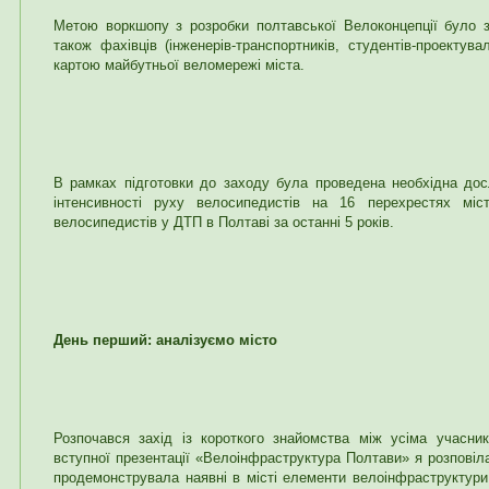
Метою воркшопу з розробки полтавської Велоконцепції було з
також фахівців (інженерів-транспортників, студентів-проектува
картою майбутньої веломережі міста.
В рамках підготовки до заходу була проведена необхідна досл
інтенсивності руху велосипедистів на 16 перехрестях міс
велосипедистів у ДТП в Полтаві за останні 5 років.
День перший
: аналізуємо місто
Розпочався захід із короткого знайомства між усіма учасни
вступної презентації «Велоінфраструктура Полтави» я розповіла
продемонструвала наявні в місті елементи велоінфраструктури