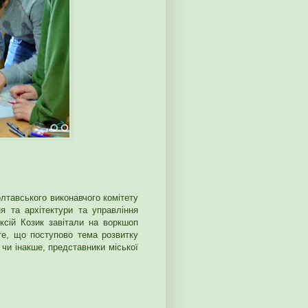
олтавського виконавчого комітету
ня та архітектури та управління
ксій Козик завітали на воркшоп
 те, що поступово тема розвитку
 чи інакше, представники міської