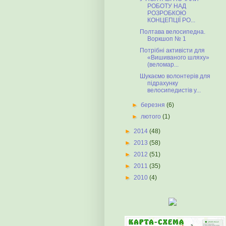
РОБОТУ НАД
РОЗРОБКОЮ
КОНЦЕПЦІЇ РО...
Полтава велосипедна.
Воркшоп № 1
Потрібні активісти для
«Вишиваного шляху»
(веломар...
Шукаємо волонтерів для
підрахунку
велосипедистів у...
►
березня
(6)
►
лютого
(1)
►
2014
(48)
►
2013
(58)
►
2012
(51)
►
2011
(35)
►
2010
(4)