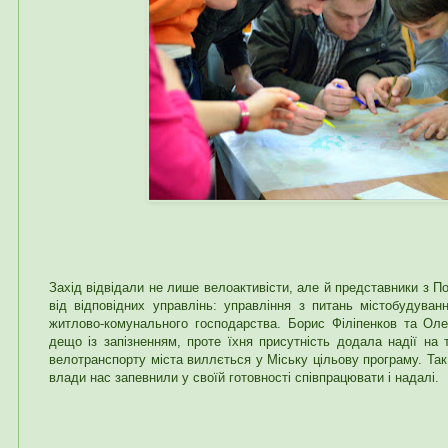
Захід відвідали не лише велоактивісти, але й представники з П
від відповідних управлінь: управління з питань містобудуван
житлово-комунального господарства. Борис Філіпенков та Оле
дещо із запізненням, проте їхня присутність додала надії на
велотранспорту міста виллється у Міську цільову програму. Так
влади нас запевнили у своїй готовності співпрацювати і надалі.