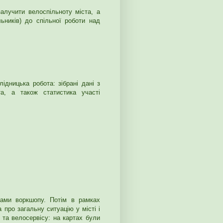
алучити велоспільноту міста, а
льників) до спільної роботи над
ідницька робота: зібрані дані з
та, а також статистика участі
ками воркшопу. Потім в рамках
 про загальну ситуацію у місті і
 та велосервісу: на картах були