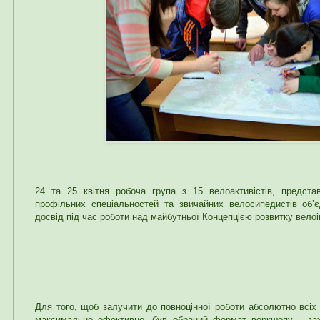
24 та 25 квітня робоча група з 15 велоактивістів, представ
профільних спеціальностей та звичайних велосипедистів об’
досвід під час роботи над майбутньої Концепцією розвитку вело
Для того, щоб залучити до повноцінної роботи абсолютно всіх
максимально ефективно, був обраний формат воркшопу – зах