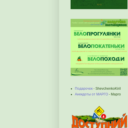
Подарочок
- ShevchenkoKiril
Анекдоты от МАРГО
- Марго