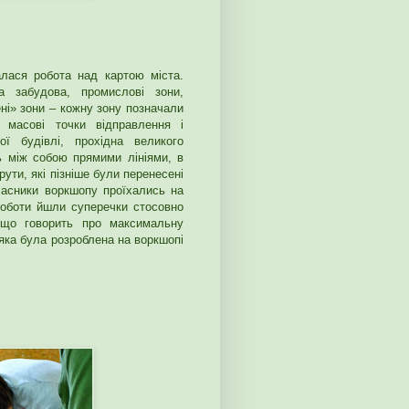
чалася робота над картою міста.
 забудова, промислові зони,
ені» зони – кожну зону позначали
 масові точки відправлення і
ї будівлі, прохідна великого
сь між собою прямими лініями, в
ути, які пізніше були перенесені
асники воркшопу проїхались на
роботи йшли суперечки стосовно
 що говорить про максимальну
 яка була розроблена на воркшопі