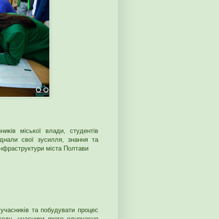
ників міської влади, студентів
єднали свої зусилля, знання та
інфраструктури міста Полтави
 учасників та побудувати процес
оду, учасники якого одночасно