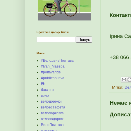
Контакт
Шукати в цьому блозі
Ірина С
Мітки
+38 066 
#ВелоденьПолтава
#Ivan_Mazepa
#poltavaride
#publicpoltava
📷
Мітки:
Ве
багаття
вело
велодоріжки
Немає 
велоестафета
велопарковка
Дописа
велоподорож
ВелоПолтава
велопохід