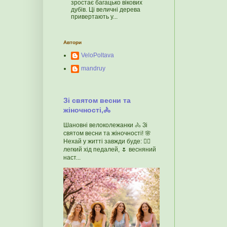
зростає багацько вікових
дубів. Ці величні дерева
привертають у...
Автори
VeloPoltava
mandruy
Зі святом весни та
жіночності,🚴
Шановні велоколежанки 🚴 Зі
святом весни та жіночності! 🌸
Нехай у житті завжди буде: 🚴‍♀️
легкий хід педалей, 🌷 весняний
наст...