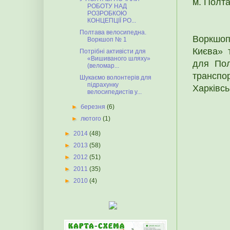
м. Полта
РОБОТУ НАД
РОЗРОБКОЮ
КОНЦЕПЦІЇ РО...
Полтава велосипедна.
Воркшоп
Воркшоп № 1
Києва» 
Потрібні активісти для
«Вишиваного шляху»
для Пол
(веломар...
транспо
Шукаємо волонтерів для
підрахунку
Харківсь
велосипедистів у...
►
березня
(6)
►
лютого
(1)
►
2014
(48)
►
2013
(58)
►
2012
(51)
►
2011
(35)
►
2010
(4)