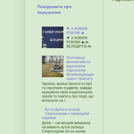
Повідомити про
порушення
🌟 З НОВИМ
РОКОМ! 🎄
🌟 З НОВИМ
РОКОМ! 🎄🚲
ВЕЛОДРУЗІ 🚲
Полтавські
велоактивісти
відзначили
підписання
Великобудищан
ського трактату
Україна, країна багатої історії
та героїчних подвигів, завжди
шанувала своїх національних
героїв та пам'ять про події, що
вплинули на ї...
Куток Дубаї в селищі
Скороходове з природнім
скарбом
Дубаї – так місцеві мешканці
називають куток селища
Скороходове бо на ньому