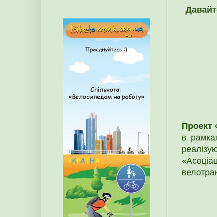
Давайт
Проект 
в рамка
реалізу
«Асоціа
велотра