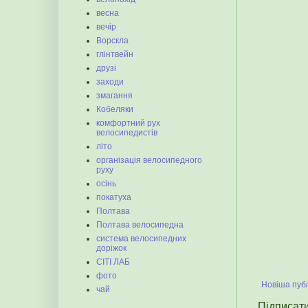
весна
вечір
Ворскла
глінтвейн
друзі
заходи
змагання
Кобеляки
комфортний рух
велосипедистів
літо
організація велосипедного
руху
осінь
покатуха
Полтава
Полтава велосипедна
система велосипедних
доріжок
СІТІ ЛАБ
фото
Новіша публ
чай
Підписат