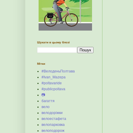
Шукати в цьому блозі
Мітки
#ВелоденьПолтава
#Ivan_Mazepa
#poltavaride
#publicpoltava
📷
багаття
вело
велодоріжки
велоестафета
велопарковка
велоподорож