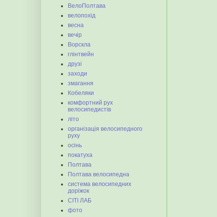
ВелоПолтава
велопохід
весна
вечір
Ворскла
глінтвейн
друзі
заходи
змагання
Кобеляки
комфортний рух
велосипедистів
літо
організація велосипедного
руху
осінь
покатуха
Полтава
Полтава велосипедна
система велосипедних
доріжок
СІТІ ЛАБ
фото