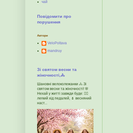
чай
Повідомити про
порушення
Автори
VeloPoltava
mandruy
Зі святом весни та
жіночності,🚴
Шановні велоколежанки 🚴 Зі
святом весни та жіночності! 🌸
Нехай у житті завжди буде: 🚴‍♀️
легкий хід педалей, 🌷 весняний
наст...