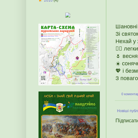
►
2010
(4)
Шановні
Зі свято
Нехай у 
🚴‍♀️ лег
🌷 весня
☀️ соняч
💖 і без
З пова
0 коментар
Новіші публі
Підписат