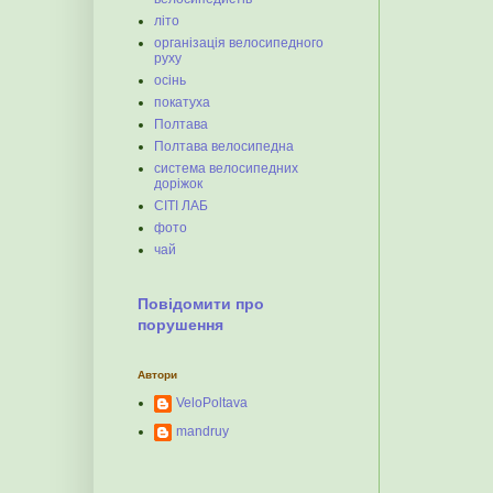
літо
організація велосипедного
руху
осінь
покатуха
Полтава
Полтава велосипедна
система велосипедних
доріжок
СІТІ ЛАБ
фото
чай
Повідомити про
порушення
Автори
VeloPoltava
mandruy