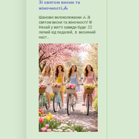
Зі святом весни та
жіночності,🚴
Шановні велоколежанки 🚴 Зі
святом весни та жіночності! 🌸
Нехай у житті завжди буде: 🚴‍♀️
легкий хід педалей, 🌷 весняний
наст...