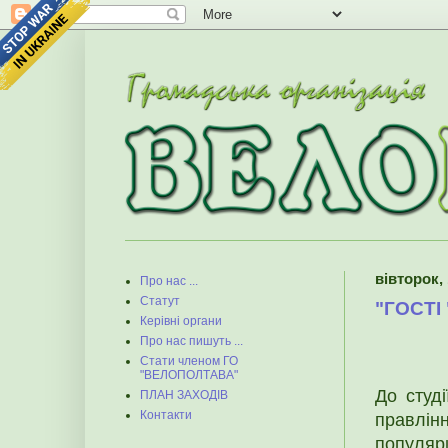
вівторок, 
Про нас ...
Статут
"ГОСТІ
Керівні органи
Про нас пишуть ...
Стати членом ГО
"ВЕЛОПОЛТАВА"
До студі
ПЛАН ЗАХОДІВ
Контакти
правлін
популяр