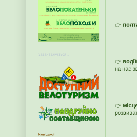
👉
полт
Завантажується...
👉
водії
на нас з
👉
місц
розвиват
Наші друзі