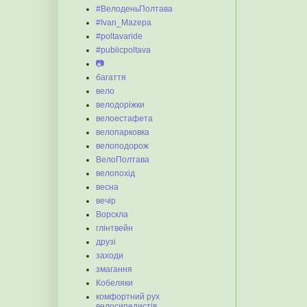
#ВелоденьПолтава
#Ivan_Mazepa
#poltavaride
#publicpoltava
📷
багаття
вело
велодоріжки
велоестафета
велопарковка
велоподорож
ВелоПолтава
велопохід
весна
вечір
Ворскла
глінтвейн
друзі
заходи
змагання
Кобеляки
комфортний рух
велосипедистів