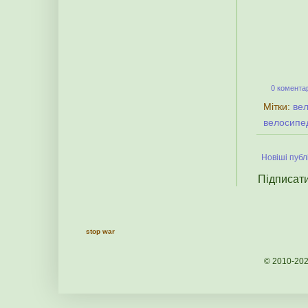
0 коментар
Мітки:
ве
велосипе
Новіші публі
Підписат
stop war
© 2010-20