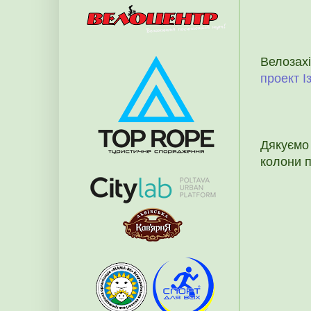
Велозах
проект І
Дякуємо 
колони п