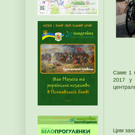
Саме 1 к
2017 у 
централ
Цим захо