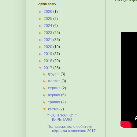
Архів блогу
►
2026
(1)
►
2025
(2)
►
2024
(6)
►
2023
(25)
►
2021
(35)
►
2020
(19)
►
2019
(37)
►
2018
(20)
▼
2017
(26)
►
грудня
(3)
►
жовтня
(3)
►
серпня
(2)
►
червня
(5)
►
травня
(2)
▼
квітня
(2)
"ГОСТІ "РАНКУ..."
Ю.РЕПАЛО
Полтавські велолюбителі
відкрили велосезон 2017