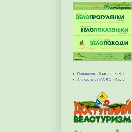
Подарочок
- ShevchenkoKiril
Анекдоты от МАРГО
- Марго