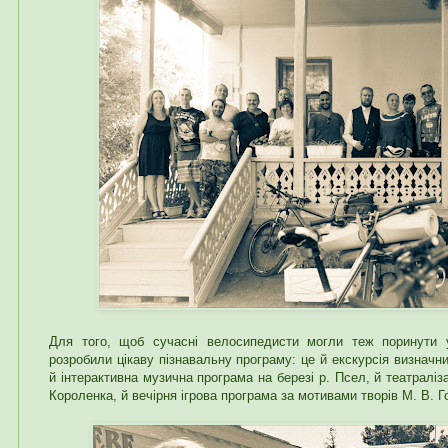
Для того, щоб сучасні велосипедисти могли теж поринути у
розробили цікаву пізнавальну програму: це й екскурсія визначн
й інтерактивна музична програма на березі р. Псел, й театраліза
Короленка, й вечірня ігрова програма за мотивами творів М. В. Г