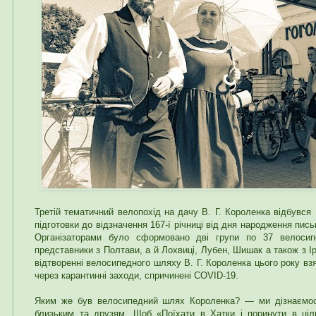
Третій тематичний велопохід на дачу В. Г. Короленка відбувся
підготовки до відзначення 167-ї річниці від дня народження пи
Організаторами було сформовано дві групи по 37 велосипе
представники з Полтави, а й Лохвиці, Лубен, Шишак а також з Ір
відтворенні велосипедного шляху В. Г. Короленка цього року вз
через карантинні заходи, спричинені COVID-19.
Яким же був велосипедний шлях Короленка? — ми дізнаємос
близьким та друзям. Щоб «Поїхати в Хатки і поринути в ціл