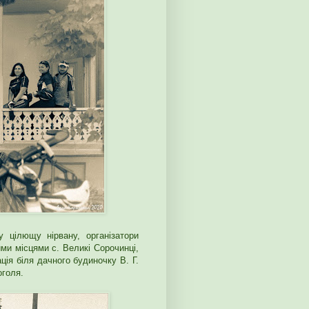
 цілющу нірвану, організатори
ими місцями с. Великі Сорочинці,
ція біля дачного будиночку В. Г.
оголя.