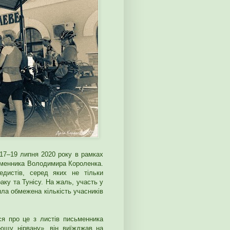
 17–19 липня 2020 року в рамках
сьменника Володимира Короленка.
дистів, серед яких не тільки
аку та Тунісу. На жаль, участь у
яла обмежена кількість учасників
я про це з листів письменника
ющу нірвану», він виїжджав на