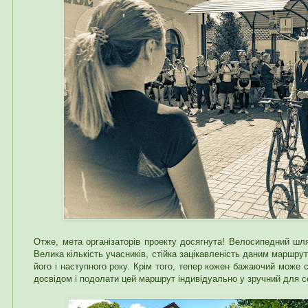
Отже, мета організаторів проекту досягнута! Велосипедний шл
Велика кількість учасників, стійка зацікавленість даним маршр
його і наступного року. Крім того, тепер кожен бажаючий може 
досвідом і подолати цей маршрут індивідуально у зручний для с