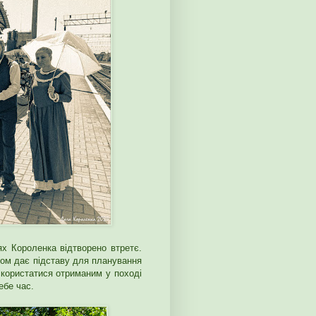
ях Короленка відтворено втретє.
утом дає підставу для планування
скористатися отриманим у поході
ебе час.