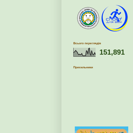
Всього переглядів
151,891
Прихильники