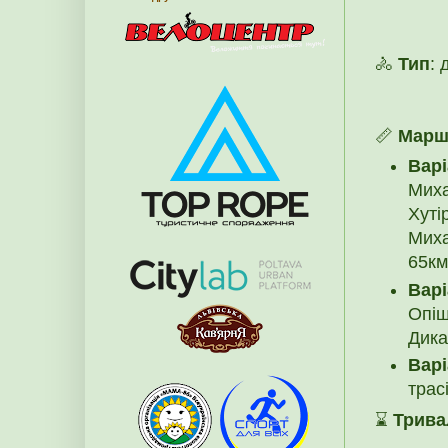
🚴
Тип
: 
📏
Марш
Вар
Миха
Хуті
Миха
65км
Варі
Опіш
Дика
Вар
трасі
⌛
Трива