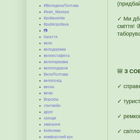
(придбай
#ВелоденьПолтава
#Ivan_Mazepa
✓ Ми дб
#poltavaride
#publicpoltava
сміття! 
📷
таборува
багаття
вело
велодоріжки
велоестафета
велопарковка
велоподорож
🎒
З СО
ВелоПолтава
велопохід
✓ справ
весна
вечір
Ворскла
✓ турист
глінтвейн
друзі
✓ ремком
заходи
змагання
✓ світло
Кобеляки
комфортний рух