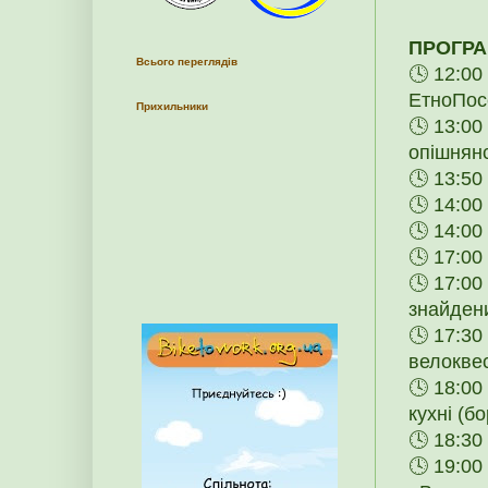
ПРОГРА
Всього переглядів
🕓 12:00
ЕтноПос
Прихильники
🕓 13:00
опішнянс
🕓 13:50
🕓 14:00
🕓 14:00
🕓 17:00
🕓 17:00
знайдени
🕓 17:30
велоквес
🕓 18:00
кухні (б
🕓 18:30
🕓 19:00