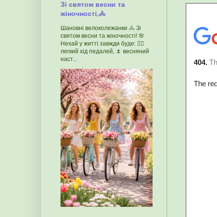
Зі святом весни та
жіночності,🚴
Шановні велоколежанки 🚴 Зі
святом весни та жіночності! 🌸
Нехай у житті завжди буде: 🚴‍♀️
легкий хід педалей, 🌷 весняний
наст...