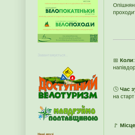
Опішня
проходи
Завантажується...
📅
Коли
напівдор
🕓
Час з
на старт
🚩
Місце
Наші друзі