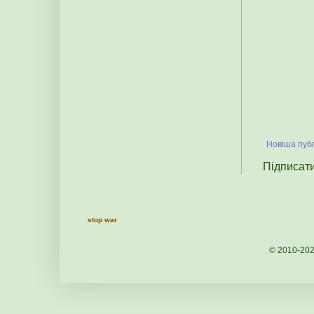
Новіша публ
Підписат
stop war
© 2010-20