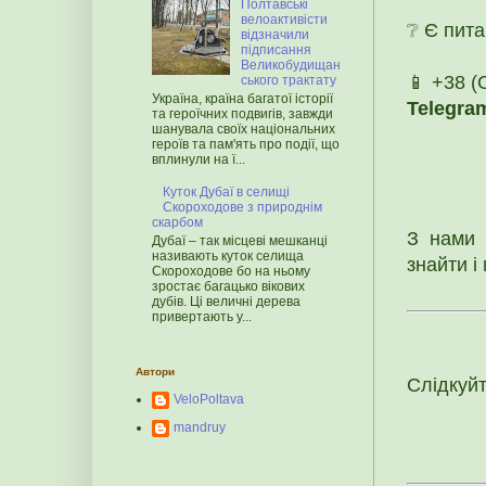
Полтавські
велоактивісти
❔ Є пит
відзначили
підписання
Великобудищан
📱 +38 
ського трактату
Україна, країна багатої історії
Telegra
та героїчних подвигів, завжди
шанувала своїх національних
героїв та пам'ять про події, що
вплинули на ї...
Куток Дубаї в селищі
Скороходове з природнім
скарбом
З нами 
Дубаї – так місцеві мешканці
називають куток селища
знайти і
Скороходове бо на ньому
зростає багацько вікових
дубів. Ці величні дерева
привертають у...
Автори
Слідкуй
VeloPoltava
mandruy