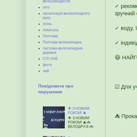
велосипедистів
✓ рекоме
літо
зручний 
організація велосипедного
руху
осінь
✓ воду, 
покатуха
Полтава
✓ індиві
Полтава велосипедна
система велосипедних
доріжок
😆 НАЙГ
СІТІ ЛАБ
фото
чай
Повідомити про
☑ Для уч
порушення
🌟 З НОВИМ
РОКОМ! 🎄
⛺ Прока
🌟 З НОВИМ
РОКОМ! 🎄🚲
ВЕЛОДРУЗІ 🚲