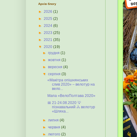
Архів блогу
►
2026
(1)
►
2025
(2)
►
2024
(6)
►
2023
(25)
►
2021
(35)
▼
2020
(19)
►
грудня
(1)
►
жовтня
(1)
►
вересня
(4)
▼
серпня
(3)
«Макітра опішнянських
слив 2020» – велотур на
вело...
Мапа «ВелоПолтава 2020»
📅 21-24.08.2020 💡
пізнавальний 🚴 велотур
«Шляха...
►
липня
(4)
►
червня
(4)
►
лютого
(2)