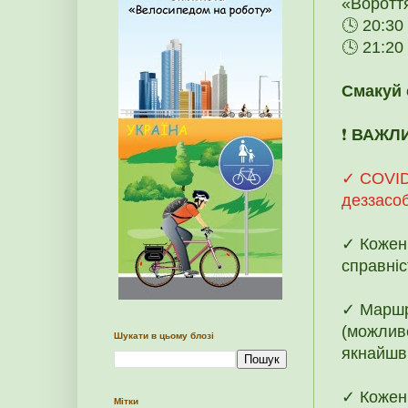
«Воротт
🕓 20:30
🕓 21:20
Смакуй 
❗️
ВАЖЛ
✓ COVID-
деззасоб
✓ Кожен 
справніс
✓ Маршр
(можливе
Шукати в цьому блозі
якнайшви
✓ Кожен
Мітки