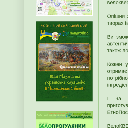
велоквес
Опішня 
творах І
Ви змож
автентич
також ло
Кожен у
отримає
потрібн
інгредіє
І на з
приготу
ЕтноПосе
ВелоКВ