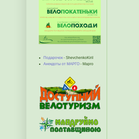
Подарочок
- ShevchenkoKiril
Анекдоты от МАРГО
- Марго