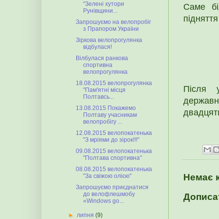
"Зелені хутори
Саме бі
Рунівщини...
підняття
Запрошуємо на велопробіг
з Прапором України
Зіркова велопрогулянка
відбулася!
Вілбулася ранкова
спортивна
велопрогулянка
18.08.2015 велопрогулянка
Після 
"Пам'ятні місця
Полтавсь...
державн
13.08.2015 Покажемо
двадцяти
Полтаву учасникам
велопробігу ...
12.08.2015 велопокатенька
"З мріями до зірок!!!"
09.08.2015 велопокатенька
"Полтава спортивна"
08.08.2015 велопокатенька
Немає 
"За свіжою олією"
Запрошуємо приєднатися
до велофлешмобу
Дописа
«Windows go...
►
липня
(9)