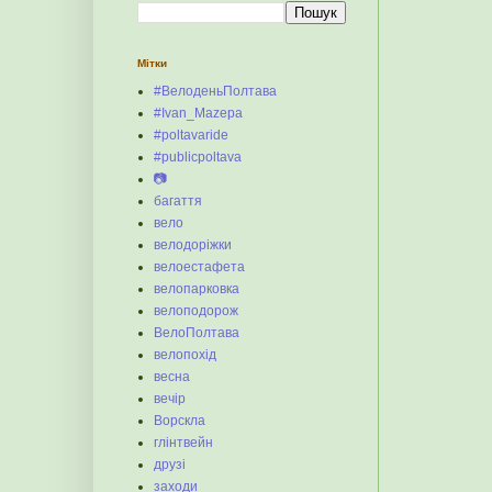
Мітки
#ВелоденьПолтава
#Ivan_Mazepa
#poltavaride
#publicpoltava
📷
багаття
вело
велодоріжки
велоестафета
велопарковка
велоподорож
ВелоПолтава
велопохід
весна
вечір
Ворскла
глінтвейн
друзі
заходи