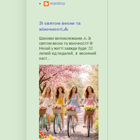
mandruy
Зі святом весни та
жіночності,🚴
Шановні велоколежанки 🚴 Зі
святом весни та жіночності! 🌸
Нехай у житті завжди буде: 🚴‍♀️
легкий хід педалей, 🌷 весняний
наст...