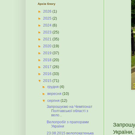
Архів блогу
►
2026
(1)
►
2025
(2)
►
2024
(6)
►
2023
(25)
►
2021
(35)
►
2020
(19)
►
2019
(37)
►
2018
(20)
►
2017
(26)
►
2016
(33)
▼
2015
(71)
►
грудня
(4)
►
вересня
(10)
▼
серпня
(12)
Запрошуємо на Чемпіонат
Полтавської області з
вело...
Велопробіг з прапорами
Запрошу
України
України,
23.08.2015 велопокатенька