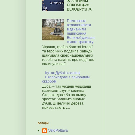
🌟 З НОВИМ
РОКОМ! 🎄🚲
ВЕЛОДРУЗІ 🚲
Полтавські
велоактивісти
відзначили
підписання
Великобудищан
ського трактату
Україна, країна багатої історії
та героїчних подвигів, завжди
шанувала своїх національних
героїв та пам'ять про події, що
вплинули на ї...
Куток Дубаї в селищі
Скороходове з природнім
скарбом
Дубаї – так місцеві мешканці
називають куток селища
Скороходове бо на ньому
зростає багацько вікових
дубів. Ці величні дерева
привертають у...
Автори
VeloPoltava