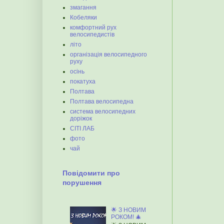
змагання
Кобеляки
комфортний рух
велосипедистів
літо
організація велосипедного
руху
осінь
покатуха
Полтава
Полтава велосипедна
система велосипедних
доріжок
СІТІ ЛАБ
фото
чай
Повідомити про
порушення
🌟 З НОВИМ
РОКОМ! 🎄