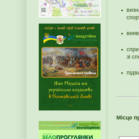
визн
спор
вияв
спри
зі с
підв
Місце п