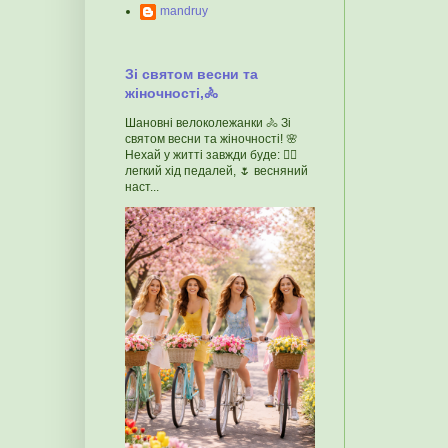
mandruy
Зі святом весни та
жіночності,🚴
Шановні велоколежанки 🚴 Зі
святом весни та жіночності! 🌸
Нехай у житті завжди буде: 🚴‍♀️
легкий хід педалей, 🌷 весняний
наст...