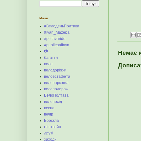
Мітки
#ВелоденьПолтава
#Ivan_Mazepa
#poltavaride
#publicpoltava
📷
Немає 
багаття
вело
Дописа
велодоріжки
велоестафета
велопарковка
велоподорож
ВелоПолтава
велопохід
весна
вечір
Ворскла
глінтвейн
друзі
заходи