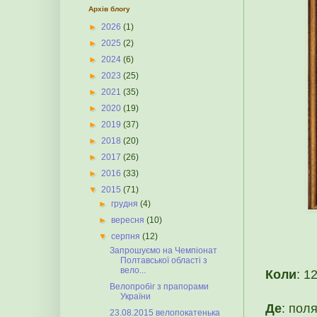
Архів блогу
►
2026
(1)
►
2025
(2)
►
2024
(6)
►
2023
(25)
►
2021
(35)
►
2020
(19)
►
2019
(37)
►
2018
(20)
►
2017
(26)
►
2016
(33)
▼
2015
(71)
►
грудня
(4)
►
вересня
(10)
▼
серпня
(12)
Запрошуємо на Чемпіонат
Полтавської області з
вело...
Коли
: 1
Велопробіг з прапорами
України
Де
: пол
23.08.2015 велопокатенька