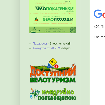
Подарочок
- ShevchenkoKiril
Анекдоты от МАРГО
- Марго