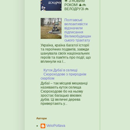
🌟 З НОВИМ
РОКОМ! 🎄🚲
ВЕЛОДРУЗІ 🚲
Полтавські
велоактивісти
відзначили
підписання
Великобудищан
ського трактату
Україна, країна багатої історії
та героїчних подвигів, завжди
шанувала своїх національних
героїв та пам'ять про події, що
вплинули на ї...
Куток Дубаї в селищі
Скороходове з природнім
скарбом
Дубаї – так місцеві мешканці
називають куток селища
Скороходове бо на ньому
зростає багацько вікових
дубів. Ці величні дерева
привертають у...
Автори
VeloPoltava