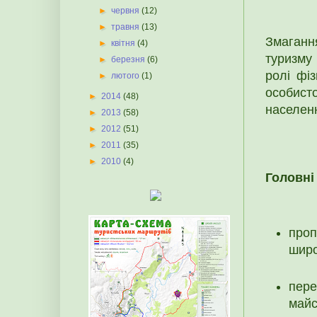
►
червня
(12)
►
травня
(13)
Змаганн
►
квітня
(4)
туризму
►
березня
(6)
ролі фіз
►
лютого
(1)
особис
►
2014
(48)
населен
►
2013
(58)
►
2012
(51)
►
2011
(35)
►
2010
(4)
Головні
проп
широ
пере
майс