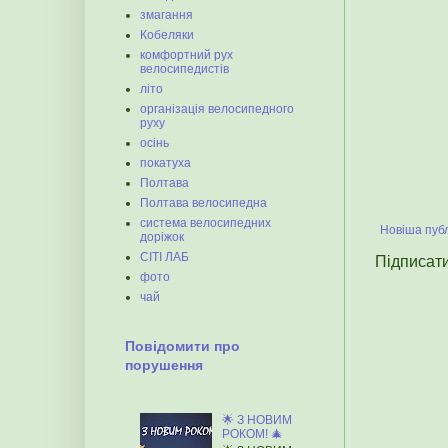
змагання
Кобеляки
комфортний рух
велосипедистів
літо
організація велосипедного
руху
осінь
покатуха
Полтава
Полтава велосипедна
система велосипедних
Новіша публ
доріжок
СІТІ ЛАБ
Підписат
фото
чай
Повідомити про
порушення
🌟 З НОВИМ
РОКОМ! 🎄