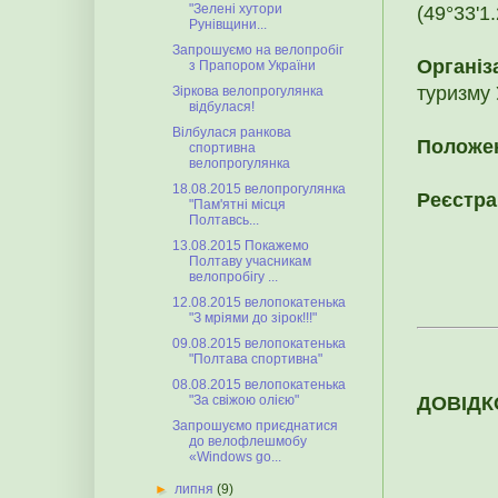
"Зелені хутори
(49°33'1.
Рунівщини...
Запрошуємо на велопробіг
Організ
з Прапором України
туризму 
Зіркова велопрогулянка
відбулася!
Вілбулася ранкова
Положе
спортивна
велопрогулянка
18.08.2015 велопрогулянка
Реєстра
"Пам'ятні місця
Полтавсь...
13.08.2015 Покажемо
Полтаву учасникам
велопробігу ...
12.08.2015 велопокатенька
"З мріями до зірок!!!"
09.08.2015 велопокатенька
"Полтава спортивна"
08.08.2015 велопокатенька
ДОВІД
"За свіжою олією"
Запрошуємо приєднатися
до велофлешмобу
«Windows go...
►
липня
(9)