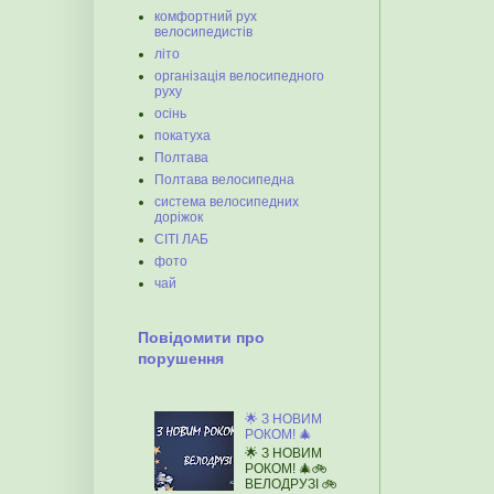
комфортний рух
велосипедистів
літо
організація велосипедного
руху
осінь
покатуха
Полтава
Полтава велосипедна
система велосипедних
доріжок
СІТІ ЛАБ
фото
чай
Повідомити про
порушення
🌟 З НОВИМ
РОКОМ! 🎄
🌟 З НОВИМ
РОКОМ! 🎄🚲
ВЕЛОДРУЗІ 🚲