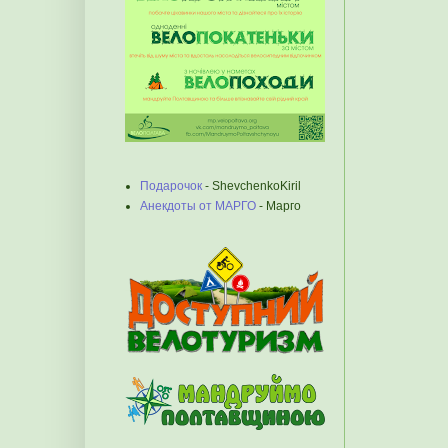
Подарочок
- ShevchenkoKiril
Анекдоты от МАРГО
- Марго