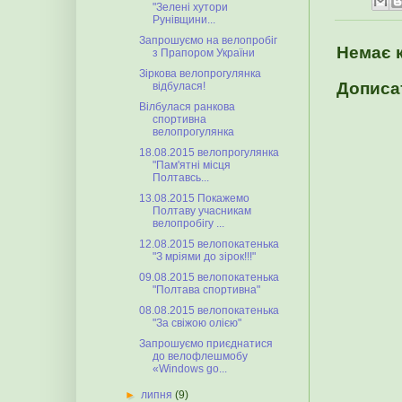
"Зелені хутори
Рунівщини...
Запрошуємо на велопробіг
Немає 
з Прапором України
Зіркова велопрогулянка
Дописа
відбулася!
Вілбулася ранкова
спортивна
велопрогулянка
18.08.2015 велопрогулянка
"Пам'ятні місця
Полтавсь...
13.08.2015 Покажемо
Полтаву учасникам
велопробігу ...
12.08.2015 велопокатенька
"З мріями до зірок!!!"
09.08.2015 велопокатенька
"Полтава спортивна"
08.08.2015 велопокатенька
"За свіжою олією"
Запрошуємо приєднатися
до велофлешмобу
«Windows go...
►
липня
(9)