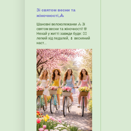
Зі святом весни та
жіночності,🚴
Шановні велоколежанки 🚴 Зі
святом весни та жіночності! 🌸
Нехай у житті завжди буде: 🚴‍♀️
легкий хід педалей, 🌷 весняний
наст...