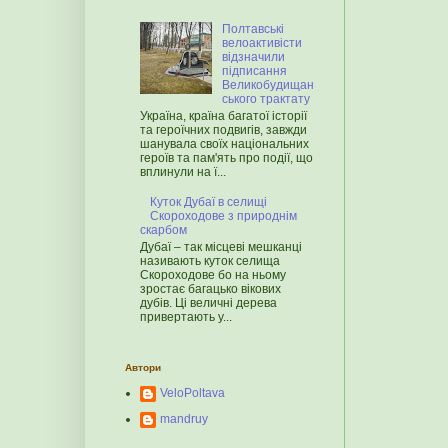
Полтавські
велоактивісти
відзначили
підписання
Великобудищан
ського трактату
Україна, країна багатої історії
та героїчних подвигів, завжди
шанувала своїх національних
героїв та пам'ять про події, що
вплинули на ї...
Куток Дубаї в селищі
Скороходове з природнім
скарбом
Дубаї – так місцеві мешканці
називають куток селища
Скороходове бо на ньому
зростає багацько вікових
дубів. Ці величні дерева
привертають у...
Автори
VeloPoltava
mandruy