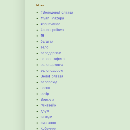
Мітки
#ВелоденьПолтава
#Ivan_Mazepa
#poltavaride
#publicpoltava
📷
багаття
вело
велодоріжки
велоестафета
велопарковка
велоподорож
ВелоПолтава
велопохід
весна
вечір
Ворскла
глінтвейн
друзі
заходи
змагання
Кобеляки