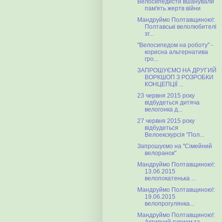
Велосипедисти вшанували
пам'ять жертв війни
Мандруймо Полтавщиною!:
Полтавські велолюбителі
зг...
"Велосипедом на роботу" -
корисна альтернатива
гро...
ЗАПРОШУЄМО НА ДРУГИЙ
ВОРКШОП З РОЗРОБКИ
КОНЦЕПЦІЇ ...
23 червня 2015 року
відбудеться дитяча
велогонка д...
27 червня 2015 року
відбудеться
Велоекскурсія "Пол...
Запрошуємо на "Сімейний
велоранок"
Мандруймо Полтавщиною!:
13.06.2015
велопокатенька ...
Мандруймо Полтавщиною!:
19.06.2015
велопрогулянка...
Мандруймо Полтавщиною!: