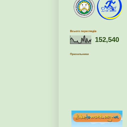
Всього переглядів
152,540
Прихильники