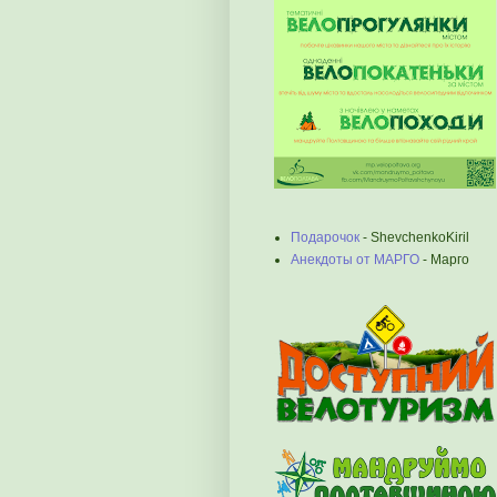
Подарочок
- ShevchenkoKiril
Анекдоты от МАРГО
- Марго