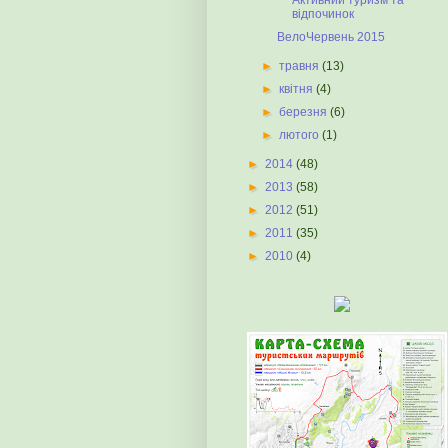
Активний туризм та
відпочинок
ВелоЧервень 2015
►
травня
(13)
►
квітня
(4)
►
березня
(6)
►
лютого
(1)
►
2014
(48)
►
2013
(58)
►
2012
(51)
►
2011
(35)
►
2010
(4)