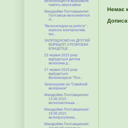
Велосипедисти вшанували
пам'ять жертв війни
Немає 
Мандруймо Полтавщиною!:
Полтавські велолюбителі
зг...
Дописа
"Велосипедом на роботу" -
корисна альтернатива
гро...
ЗАПРОШУЄМО НА ДРУГИЙ
ВОРКШОП З РОЗРОБКИ
КОНЦЕПЦІЇ ...
23 червня 2015 року
відбудеться дитяча
велогонка д...
27 червня 2015 року
відбудеться
Велоекскурсія "Пол...
Запрошуємо на "Сімейний
велоранок"
Мандруймо Полтавщиною!:
13.06.2015
велопокатенька ...
Мандруймо Полтавщиною!:
19.06.2015
велопрогулянка...
Мандруймо Полтавщиною!: