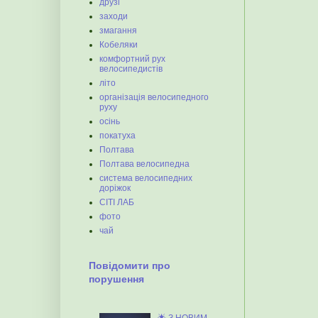
друзі
заходи
змагання
Кобеляки
комфортний рух
велосипедистів
літо
організація велосипедного
руху
осінь
покатуха
Полтава
Полтава велосипедна
система велосипедних
доріжок
СІТІ ЛАБ
фото
чай
Повідомити про
порушення