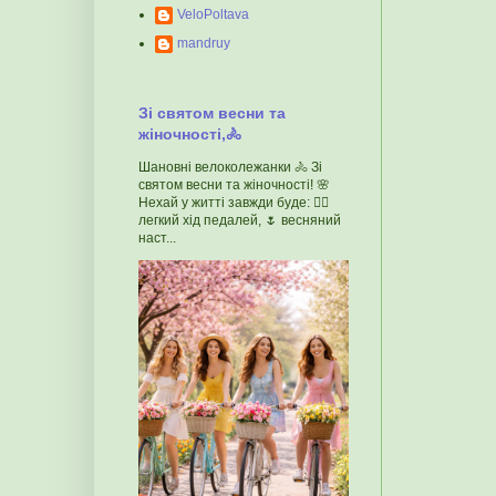
VeloPoltava
mandruy
Зі святом весни та
жіночності,🚴
Шановні велоколежанки 🚴 Зі
святом весни та жіночності! 🌸
Нехай у житті завжди буде: 🚴‍♀️
легкий хід педалей, 🌷 весняний
наст...