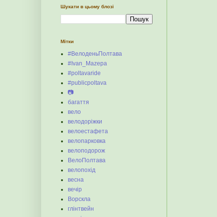
Шукати в цьому блозі
Мітки
#ВелоденьПолтава
#Ivan_Mazepa
#poltavaride
#publicpoltava
📷
багаття
вело
велодоріжки
велоестафета
велопарковка
велоподорож
ВелоПолтава
велопохід
весна
вечір
Ворскла
глінтвейн