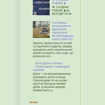
🌟 З НОВИМ
РОКОМ! 🎄
🌟 З НОВИМ
РОКОМ! 🎄🚲
ВЕЛОДРУЗІ 🚲
Полтавські
велоактивісти
відзначили
підписання
Великобудищан
ського трактату
Україна, країна багатої історії
та героїчних подвигів, завжди
шанувала своїх національних
героїв та пам'ять про події, що
вплинули на ї...
Куток Дубаї в селищі
Скороходове з природнім
скарбом
Дубаї – так місцеві мешканці
називають куток селища
Скороходове бо на ньому
зростає багацько вікових
дубів. Ці величні дерева
привертають у...
Автори