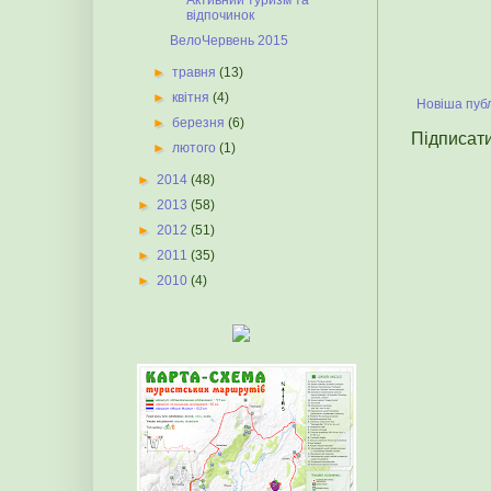
Активний туризм та
відпочинок
ВелоЧервень 2015
►
травня
(13)
►
квітня
(4)
Новіша публ
►
березня
(6)
Підписат
►
лютого
(1)
►
2014
(48)
►
2013
(58)
►
2012
(51)
►
2011
(35)
►
2010
(4)