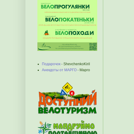
Подарочок
- ShevchenkoKiril
Анекдоты от МАРГО
- Марго