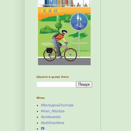
Шукати в цьому блозі
Мітки
#ВелоденьПолтава
#Ivan_Mazepa
#poltavaride
#publicpoltava
📷