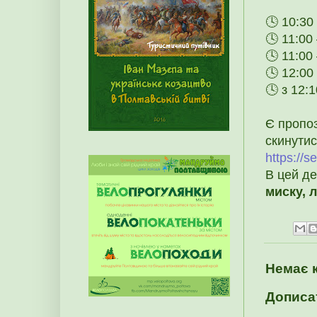
🕓 10:30
🕓 11:00
🕓 11:00
🕓 12:00
🕓 з 12:
Є пропо
скинутис
https://
В цей д
миску, 
Немає 
Дописа