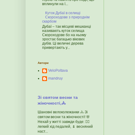
вплинули на ї...
Куток Дубаї в селищі
Скороходове з природнім
скарбом
Дубаї – так місцеві мешканці
називають куток селища
Скороходове бо на ньому
зростає багацько вікових
дубів. Ці величні дерева
привертають у...
Автори
VeloPoltava
mandruy
Зі святом весни та
жіночності,🚴
Шановні велоколежанки 🚴 Зі
святом весни та жіночності! 🌸
Нехай у житті завжди буде: 🚴‍♀️
легкий хід педалей, 🌷 весняний
наст...