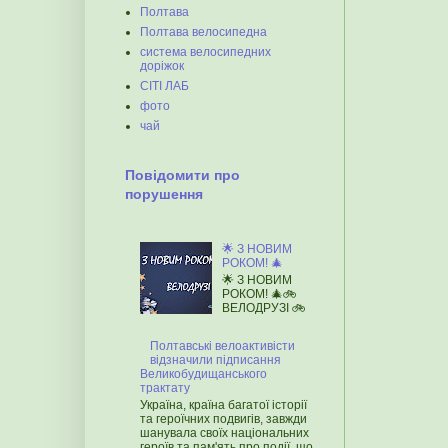
Полтава
Полтава велосипедна
система велосипедних
доріжок
СІТІ ЛАБ
фото
чай
Повідомити про
порушення
🌟 З НОВИМ
РОКОМ! 🎄
🌟 З НОВИМ
РОКОМ! 🎄🚲
ВЕЛОДРУЗІ 🚲
Полтавські велоактивісти
відзначили підписання
Великобудищанського
трактату
Україна, країна багатої історії
та героїчних подвигів, завжди
шанувала своїх національних
героїв та пам'ять про події, що