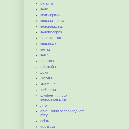
багаття
вело
велодоріжки
велоестафета
велопарковка
велоподорож
ВелоПолтава
велопохід
весна
вечір
Ворскла
глінтвейн
друзі
заходи
змагання
Кобеляки
комфортний рух
велосипедистів
літо
організація велосипедного
руху
осінь
покатуха