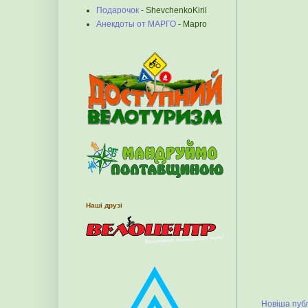
Подарочок
- ShevchenkoKiril
Анекдоты от МАРГО
- Марго
Наші друзі
Новіша публ