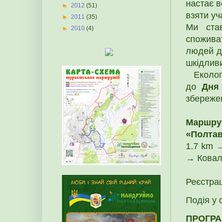
настає в
►
2012
(51)
взяти уч
►
2011
(35)
Ми ста
►
2010
(4)
спожива
людей д
шкідливи
Екологіч
до
Дня 
збереже
Маршру
«Полтав
1.7 km 
→ Ковал
Реєстрац
Подія у
ПРОГРА