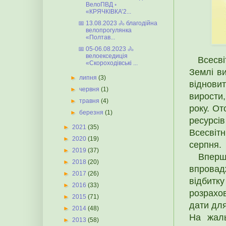
ВелоПВД ◦
«КРЯЧКІВКА’2...
📅 13.08.2023 🚴 благодійна
велопрогулянка
«Полтав...
📅 05-06.08.2023 🚴
велоекседиція
Всесвітн
«Скороходівські ...
Землі ви
►
липня
(3)
віднови
►
червня
(1)
вирости
►
травня
(4)
року. От
►
березня
(1)
ресурсі
►
2021
(35)
Всесвітн
►
2020
(19)
серпня.
►
2019
(37)
Вперше д
►
2018
(20)
впровад
►
2017
(26)
відбитку
►
2016
(33)
розрахо
►
2015
(71)
дати для
►
2014
(48)
На жаль
►
2013
(58)