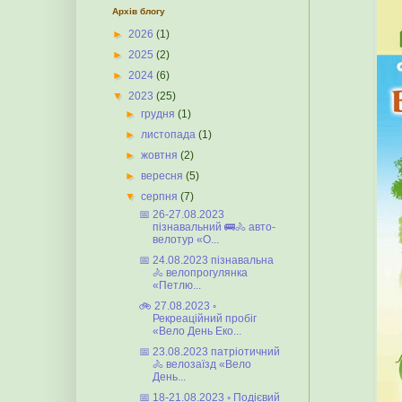
Архів блогу
►
2026
(1)
►
2025
(2)
►
2024
(6)
▼
2023
(25)
►
грудня
(1)
►
листопада
(1)
►
жовтня
(2)
►
вересня
(5)
▼
серпня
(7)
📅 26-27.08.2023
пізнавальний 🚌🚴 авто-
велотур «О...
📅 24.08.2023 пізнавальна
🚴 велопрогулянка
«Петлю...
🚲 27.08.2023 ◦
Рекреаційний пробіг
«Вело День Еко...
📅 23.08.2023 патріотичний
🚴 велозаїзд «Вело
День...
📅 18-21.08.2023 ◦ Подієвий