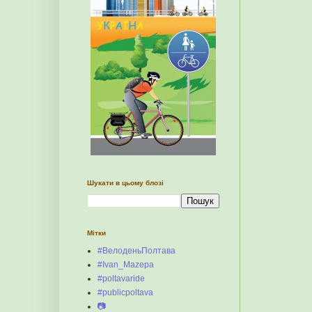
Шукати в цьому блозі
Мітки
#ВелоденьПолтава
#Ivan_Mazepa
#poltavaride
#publicpoltava
📷