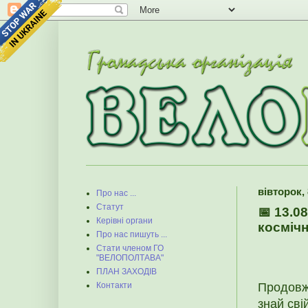
вівторок, 
Про нас ...
Статут
📅 13.0
Керівні органи
космічн
Про нас пишуть ...
Стати членом ГО
"ВЕЛОПОЛТАВА"
ПЛАН ЗАХОДІВ
Продовж
Контакти
знай сві