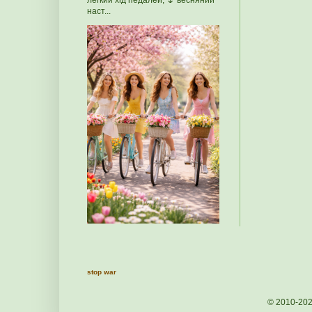
легкий хід педалей, 🌷 весняний
наст...
stop war
© 2010-20