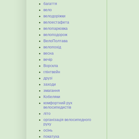
багаття
вело
велодоріжки
велоестафета
велопарковка
велоподорож
ВелоПолтава
велопохід
весна
вечір
Ворскла
глінтвейн
друзі
заходи
змагання
Кобеляки
комфортний рух
велосипедистів
літо
організація велосипедного
руху
осінь
покатуха