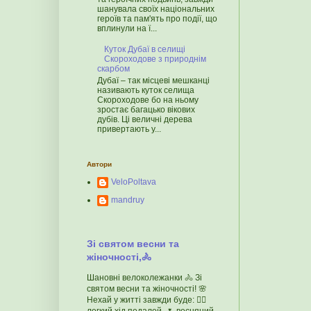
шанувала своїх національних
героїв та пам'ять про події, що
вплинули на ї...
Куток Дубаї в селищі
Скороходове з природнім
скарбом
Дубаї – так місцеві мешканці
називають куток селища
Скороходове бо на ньому
зростає багацько вікових
дубів. Ці величні дерева
привертають у...
Автори
VeloPoltava
mandruy
Зі святом весни та
жіночності,🚴
Шановні велоколежанки 🚴 Зі
святом весни та жіночності! 🌸
Нехай у житті завжди буде: 🚴‍♀️