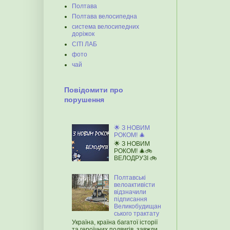
Полтава
Полтава велосипедна
система велосипедних
доріжок
СІТІ ЛАБ
фото
чай
Повідомити про
порушення
🌟 З НОВИМ
РОКОМ! 🎄
🌟 З НОВИМ
РОКОМ! 🎄🚲
ВЕЛОДРУЗІ 🚲
Полтавські
велоактивісти
відзначили
підписання
Великобудищан
ського трактату
Україна, країна багатої історії
та героїчних подвигів, завжди