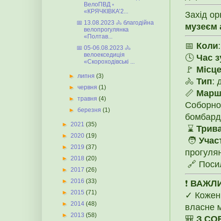
ВелоПВД ◦
«КРЯЧКІВКА’2...
Захід о
📅 13.08.2023 🚴 благодійна
музеєм 
велопрогулянка
«Полтав...
📅
Коли
📅 05-06.08.2023 🚴
велоекседиція
🕓
Час з
«Скороходівські ...
🚩
Місце
►
липня
(3)
🚴
Тип
: 
►
червня
(1)
📏
Марш
►
травня
(4)
Соборнос
►
березня
(1)
бомбард
►
2021
(35)
⌛
Трива
►
2020
(19)
🧑
Учас
►
2019
(37)
прогуля
►
2018
(20)
🔗 Поси
►
2017
(26)
►
2016
(33)
❗️
ВАЖЛ
►
2015
(71)
✓ Кожен 
►
2014
(48)
власне 
►
2013
(58)
🎒
З СО