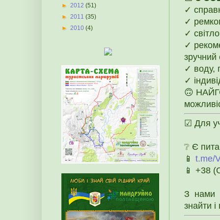
►
2012
(51)
✓ справ
►
2011
(35)
✓ ремком
►
2010
(4)
✓ світло
✓ рекоме
зручний 
✓ воду, 
✓ індиві
🙃 НАЙГО
можливіс
☑ Для уч
❔ Є пита
📱
t.me/
📱 +38 
З нами 
знайти і