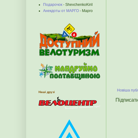
Подарочок
- ShevchenkoKiril
Анекдоты от МАРГО
- Марго
Новіша публ
Наші друзі
Підписат