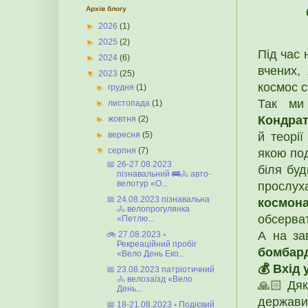
Архів блогу
►
2026
(1)
►
2025
(2)
Під час 
►
2024
(6)
вчених,
▼
2023
(25)
космос с
►
грудня
(1)
Так ми
►
листопада
(1)
Кондра
►
жовтня
(2)
й теорії
►
вересня
(5)
▼
серпня
(7)
якою по
📅 26-27.08.2023
біля буд
пізнавальний 🚌🚴 авто-
велотур «О...
прослу
📅 24.08.2023 пізнавальна
космон
🚴 велопрогулянка
обсерват
«Петлю...
А на за
🚲 27.08.2023 ◦
Рекреаційний пробіг
бомбард
«Вело День Еко...
💰 Вхід
📅 23.08.2023 патріотичний
🚴 велозаїзд «Вело
🙏🏻 Дяк
День...
держави 
📅 18-21.08.2023 ◦ Подієвий