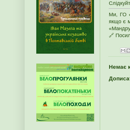
Слідкуй
Ми, ГО 
якщо є м
«Мандру
🔗 Поси
Немає 
Дописа