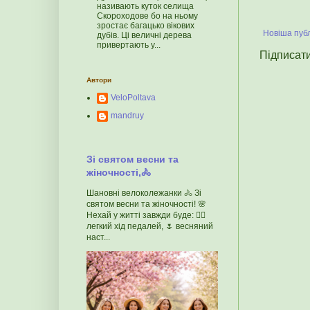
називають куток селища
Скороходове бо на ньому
зростає багацько вікових
Новіша публ
дубів. Ці величні дерева
привертають у...
Підписат
Автори
VeloPoltava
mandruy
Зі святом весни та
жіночності,🚴
Шановні велоколежанки 🚴 Зі
святом весни та жіночності! 🌸
Нехай у житті завжди буде: 🚴‍♀️
легкий хід педалей, 🌷 весняний
наст...