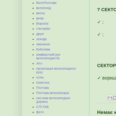
ВелоПолтава
велопохід
? СЕКТ
весна
вечір
✓ ;
Ворскла
глінтвейн
✓ ;
друзі
заходи
змагання
Кобеляки
комфортний рух
велосипедистів
літо
СЕКТОР
організація велосипедного
руху
✓ воркш
осінь
покатуха
Полтава
Полтава велосипедна
система велосипедних
доріжок
СІТІ ЛАБ
Немає 
фото