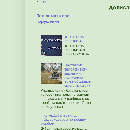
чай
Дописа
Повідомити про
порушення
🌟 З НОВИМ
РОКОМ! 🎄
🌟 З НОВИМ
РОКОМ! 🎄🚲
ВЕЛОДРУЗІ 🚲
Полтавські
велоактивісти
відзначили
підписання
Великобудищан
ського трактату
Україна, країна багатої історії
та героїчних подвигів, завжди
шанувала своїх національних
героїв та пам'ять про події, що
вплинули на ї...
Куток Дубаї в селищі
Скороходове з природнім
скарбом
Дубаї – так місцеві мешканці