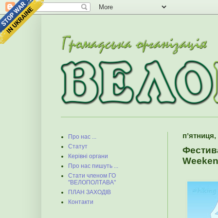
пʼятниця,
Про нас ...
Статут
Фестива
Керівні органи
Weeken
Про нас пишуть ...
Стати членом ГО
"ВЕЛОПОЛТАВА"
ПЛАН ЗАХОДІВ
Контакти