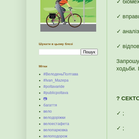
✓ біомех
✓ вправ
✓ аналіз
Шукати в цьому блозі
✓ відпов
Запрошу
Мітки
ходьби. 
#ВелоденьПолтава
#Ivan_Mazepa
#poltavaride
#publicpoltava
? СЕКТО
📷
багаття
вело
✓ ;
велодоріжки
велоестафета
✓ ;
велопарковка
велоподорож