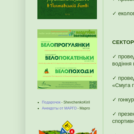
✓ еколог
СЕКТОР
✓ провед
водіння
✓ провед
«Смуга 
✓ rонкур
Подарочок
- ShevchenkoKiril
Анекдоты от МАРГО
- Марго
✓ презе
спортивн