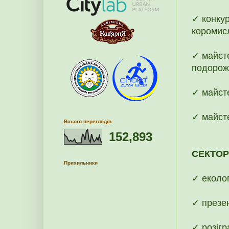
✓ конку
коромис
✓ майсте
подорож
✓ майсте
✓ майст
Всього переглядів
152,893
СЕКТОР
Прихильники
✓ еколог
✓ презе
✓ розігр