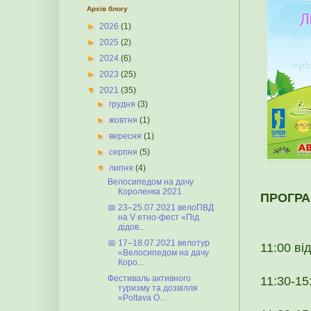
Архів блогу
►
2026
(1)
►
2025
(2)
►
2024
(6)
►
2023
(25)
▼
2021
(35)
►
грудня
(3)
►
жовтня
(1)
►
вересня
(1)
►
серпня
(5)
▼
липня
(4)
Велосипедом на дачу
Короленка 2021
ПРОГР
📅 23–25.07.2021 велоПВД
на V етно-фест «Під
дідов...
📅 17–18.07.2021 велотур
11:00 ві
«Велосипедом на дачу
Коро...
Фестиваль активного
11:30-15
туризму та дозвілля
«Poltava O...