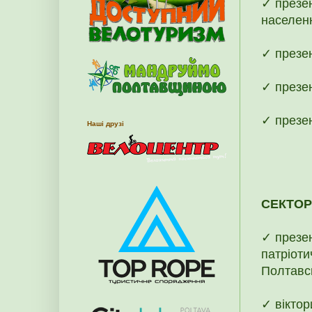
✓ презен
населенн
✓ презе
✓ презе
✓ презен
Наші друзі
СЕКТОР
✓ презе
патріоти
Полтавсь
✓ віктор