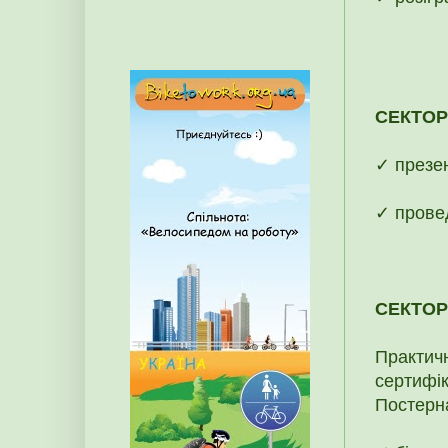
СЕКТОР
✓ презент
✓ провед
СЕКТОР 
Практичн
сертифік
Постерн