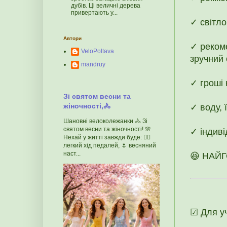
дубів. Ці величні дерева
привертають у...
✓ світло
Автори
✓ рекоме
VeloPoltava
зручний 
mandruy
✓ гроші 
Зі святом весни та
жіночності,🚴
✓ воду, 
Шановні велоколежанки 🚴 Зі
святом весни та жіночності! 🌸
✓ індиві
Нехай у житті завжди буде: 🚴‍♀️
легкий хід педалей, 🌷 весняний
наст...
😆 НАЙГ
☑ Для уч