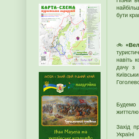
Пізній в
найбіль
бути кр
🚲
«Вел
туристи
навіть 
дачу з 
Київськи
Гоголево
Будемо 
життєлю
Захід п
Україн