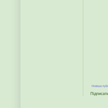
Новіша публ
Підписат