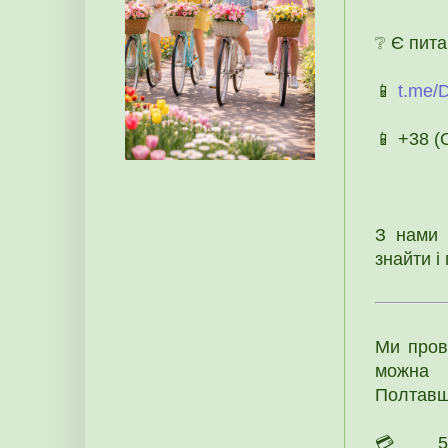
❔ Є пит
📱
t.me/
📱 +38 
З нами 
знайти і
Ми пров
можна 
Полтав
💳 51