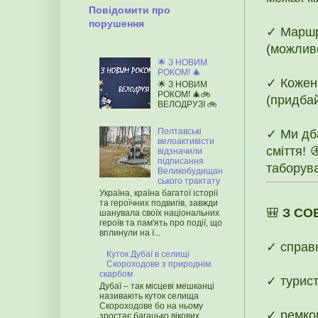
Повідомити про
порушення
✓ Маршр
(можливе
🌟 З НОВИМ
РОКОМ! 🎄
✓ Кожен
🌟 З НОВИМ
РОКОМ! 🎄🚲
(придбай
ВЕЛОДРУЗІ 🚲
Полтавські
✓ Ми дб
велоактивісти
сміття! 
відзначили
підписання
таборува
Великобудищан
ського трактату
Україна, країна багатої історії
та героїчних подвигів, завжди
🎒
З СО
шанувала своїх національних
героїв та пам'ять про події, що
вплинули на ї...
✓ справ
Куток Дубаї в селищі
Скороходове з природнім
скарбом
✓ турист
Дубаї – так місцеві мешканці
називають куток селища
Скороходове бо на ньому
✓ ремком
зростає багацько вікових