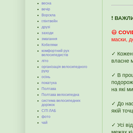
весна
вечір
Ворскла
❗️
ВАЖЛ
глінтвейн
друзі
😷
COVI
заходи
маски, д
змагання
Кобеляки
комфортний рух
✓ Кожен 
велосипедистів
власне 
літо
організація велосипедного
руху
✓ В проц
осінь
подорожі
покатуха
на які м
Полтава
Полтава велосипедна
система велосипедних
✓ До нас
доріжок
якій точ
СІТІ ЛАБ
фото
чай
✓ Усі ві
межах кі