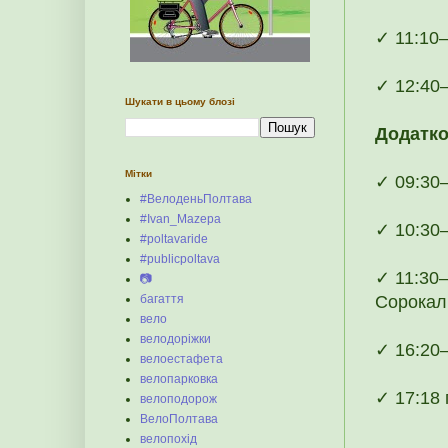
✓ 11:10–
✓ 12:40–
Шукати в цьому блозі
Додатко
Мітки
✓ 09:30–
#ВелоденьПолтава
#Ivan_Mazepa
✓ 10:30–
#poltavaride
#publicpoltava
✓ 11:30–
📷
Сорокалі
багаття
вело
велодоріжки
✓ 16:20–
велоестафета
велопарковка
✓ 17:18 
велоподорож
ВелоПолтава
велопохід