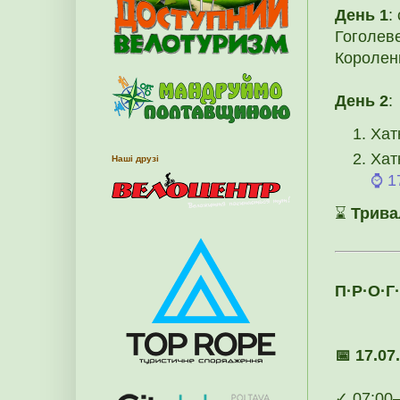
День 1
:
Гоголеве
Короленк
День 2
:
Хат
Хат
Наші друзі
⌚ 1
⌛
Трива
П·Р·О·Г
📅 17.07
✓ 07:00–