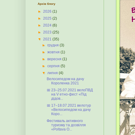
Архів блогу
►
2026
(1)
►
2025
(2)
►
2024
(6)
►
2023
(25)
▼
2021
(35)
►
грудня
(3)
►
жовтня
(1)
►
вересня
(1)
►
серпня
(5)
▼
липня
(4)
Велосипедом на дачу
Короленка 2021
📅 23–25.07.2021 велоПВД
на V етно-фест «Під
дідов...
📅 17–18.07.2021 велотур
«Велосипедом на дачу
Коро...
Фестиваль активного
туризму та дозвілля
«Poltava O...