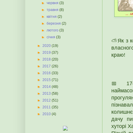
►
червня
(3)
►
травня
(8)
►
квітня
(2)
►
березня
(2)
►
лютого
(3)
►
січня
(3)
⛅Як з к
►
2020
(19)
власного
►
2019
(37)
краю!
►
2018
(20)
►
2017
(26)
►
2016
(33)
►
2015
(71)
📅 17
►
2014
(48)
наймасо
►
2013
(58)
прогул
►
2012
(51)
пізнава
►
2011
(35)
колишнє 
►
2010
(4)
дачу пи
хуторі Х