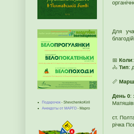
органіч
Для уч
благодій
📅
Коли
🚴
Тип
: 
📏
Марш
День 0
:
Подарочок
- ShevchenkoKiril
Матяшівк
Анекдоты от МАРГО
- Марго
ст. Полт
річка Пс