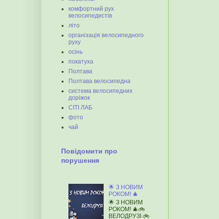
комфортний рух
велосипедистів
літо
організація велосипедного
руху
осінь
покатуха
Полтава
Полтава велосипедна
система велосипедних
доріжок
СІТІ ЛАБ
фото
чай
Повідомити про
порушення
🌟 З НОВИМ
РОКОМ! 🎄
🌟 З НОВИМ
РОКОМ! 🎄🚲
ВЕЛОДРУЗІ 🚲