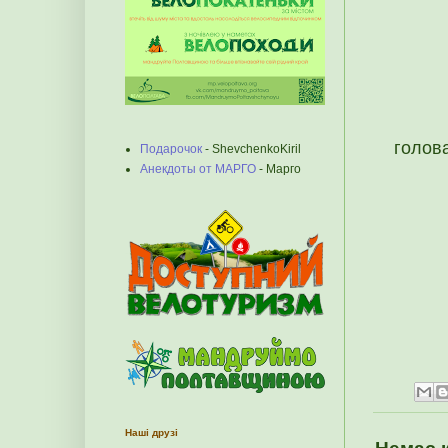
голова
Подарочок
- ShevchenkoKiril
Анекдоты от МАРГО
- Марго
Наші друзі