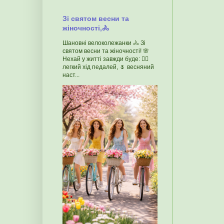
Зі святом весни та
жіночності,🚴
Шановні велоколежанки 🚴 Зі
святом весни та жіночності! 🌸
Нехай у житті завжди буде: 🚴‍♀️
легкий хід педалей, 🌷 весняний
наст...