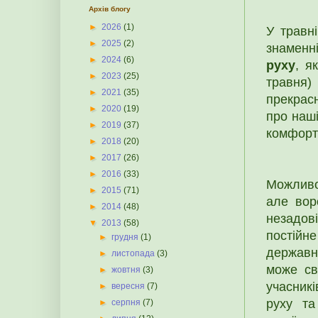
Архів блогу
►
2026
(1)
У травні
►
2025
(2)
знаменні
►
2024
(6)
руху
, я
►
2023
(25)
травня)
►
2021
(35)
прекрас
►
2020
(19)
про наші
►
2019
(37)
комфортн
►
2018
(20)
►
2017
(26)
►
2016
(33)
Можливо
►
2015
(71)
але вор
►
2014
(48)
незадов
▼
2013
(58)
постійн
►
грудня
(1)
державно
►
листопада
(3)
може св
►
жовтня
(3)
учасникі
►
вересня
(7)
руху та
►
серпня
(7)