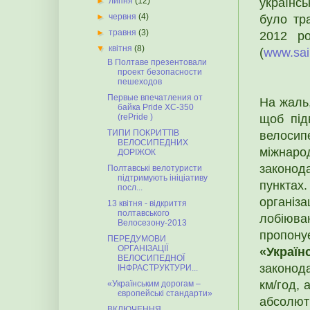
українс
►
липня
(12)
►
червня
(4)
було тр
►
травня
(3)
2012 ро
▼
квітня
(8)
(
www.sai
В Полтаве презентовали
проект безопасности
пешеходов
Первые впечатления от
На жаль,
байка Pride XC-350
щоб під
(rePride )
ТИПИ ПОКРИТТІВ
велосипе
ВЕЛОСИПЕДНИХ
міжнарод
ДОРІЖОК
законод
Полтавські велотуристи
підтримують ініціативу
пунктах.
посл...
організ
13 квітня - відкриття
полтавського
лобіюв
Велосезону-2013
пропону
ПЕРЕДУМОВИ
ОРГАНІЗАЦІЇ
«Украї
ВЕЛОСИПЕДНОЇ
законод
ІНФРАСТРУКТУРИ...
км/год, 
«Українським дорогам –
європейські стандарти»
абсолют
ВКЛЮЧЕННЯ