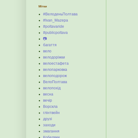
Мітки
#ВелоденьПолтава
#Ivan_Mazepa
#poltavaride
#publicpoltava
📷
багаття
вело
велодоріжки
велоестафета
велопарковка
велоподорож
ВелоПолтава
велопохід
весна
вечір
Ворскла
глінтвейн
друзі
заходи
змагання
Кобеляки