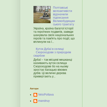
Полтавські
велоактивісти
відзначили
підписання
Великобудищан
ського трактату
Україна, країна багатої історії
та героїчних подвигів, завжди
шанувала своїх національних
героїв та пам'ять про події, що
вплинули на ї...
Куток Дубаї в селищі
Скороходове з природнім
скарбом
Дубаї – так місцеві мешканці
називають куток селища
Скороходове бо на ньому
зростає багацько вікових
дубів. Ці величні дерева
привертають у...
Автори
VeloPoltava
mandruy