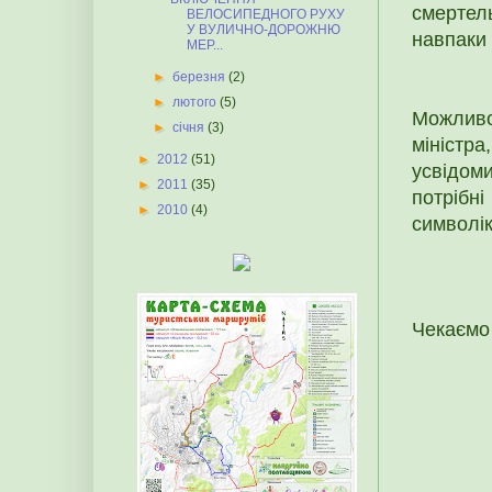
смертел
ВЕЛОСИПЕДНОГО РУХУ
У ВУЛИЧНО-ДОРОЖНЮ
навпаки 
МЕР...
►
березня
(2)
►
лютого
(5)
Можливо
►
січня
(3)
міністра
►
2012
(51)
усвідом
►
2011
(35)
потрібні
►
2010
(4)
символік
Чекаємо 