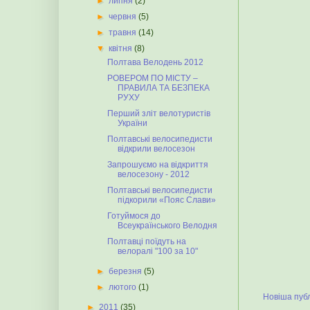
►
липня
(2)
►
червня
(5)
►
травня
(14)
▼
квітня
(8)
Полтава Велодень 2012
РОВЕРОМ ПО МІСТУ –
ПРАВИЛА ТА БЕЗПЕКА
РУХУ
Перший зліт велотуристів
України
Полтавські велосипедисти
відкрили велосезон
Запрошуємо на відкриття
велосезону - 2012
Полтавські велосипедисти
підкорили «Пояс Слави»
Готуймося до
Всеукраїнського Велодня
Полтавці поїдуть на
велоралі "100 за 10"
►
березня
(5)
►
лютого
(1)
Новіша публ
►
2011
(35)