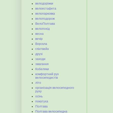
велодоріжки
велоестафета
велопарковка
велоподорож
ВелоПолтава
велопохід
весна
вечір
Ворскла
глінтвейн
друзі
заходи
змагання
Кобеляки
комфортний рух
велосипедистів
літо
організація велосипедного
руху
осінь
покатуха
Полтава
Полтава велосипедна