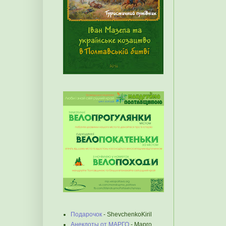
Подарочок
- ShevchenkoKiril
Анекдоты от МАРГО
- Марго