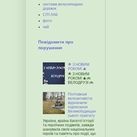
система велосипедних
доріжок
СІТІ ЛАБ
фото
чай
Повідомити про
порушення
🌟 З НОВИМ
РОКОМ! 🎄
🌟 З НОВИМ
РОКОМ! 🎄🚲
ВЕЛОДРУЗІ 🚲
Полтавські
велоактивісти
відзначили
підписання
Великобудищан
ського трактату
Україна, країна багатої історії
та героїчних подвигів, завжди
шанувала своїх національних
героїв та пам'ять про події, що