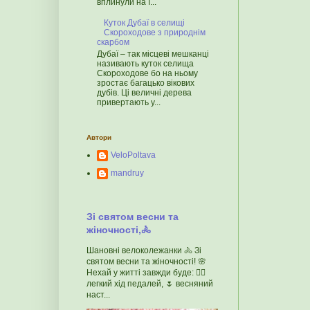
вплинули на ї...
Куток Дубаї в селищі
Скороходове з природнім
скарбом
Дубаї – так місцеві мешканці
називають куток селища
Скороходове бо на ньому
зростає багацько вікових
дубів. Ці величні дерева
привертають у...
Автори
VeloPoltava
mandruy
Зі святом весни та
жіночності,🚴
Шановні велоколежанки 🚴 Зі
святом весни та жіночності! 🌸
Нехай у житті завжди буде: 🚴‍♀️
легкий хід педалей, 🌷 весняний
наст...