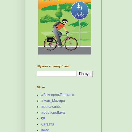
Шукати в цьому блозі
Мітки
#ВелоденьПолтава
#Ivan_Mazepa
#poltavaride
#publicpoltava
📷
багаття
вело