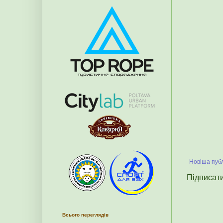
Новіша публ
Підписат
Всього переглядів