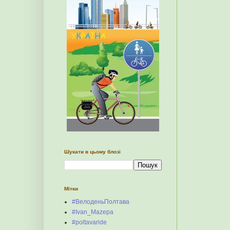
Шукати в цьому блозі
Мітки
#ВелоденьПолтава
#Ivan_Mazepa
#poltavaride