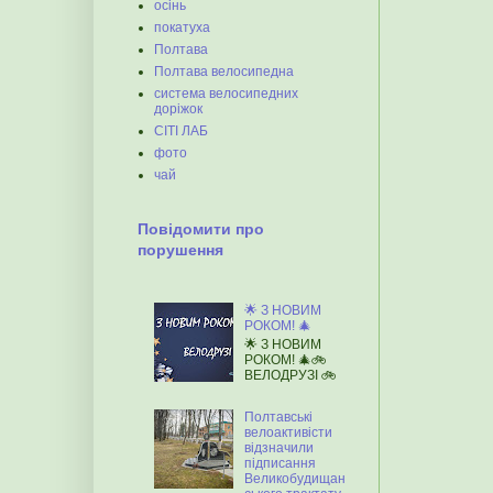
осінь
покатуха
Полтава
Полтава велосипедна
система велосипедних
доріжок
СІТІ ЛАБ
фото
чай
Повідомити про
порушення
🌟 З НОВИМ
РОКОМ! 🎄
🌟 З НОВИМ
РОКОМ! 🎄🚲
ВЕЛОДРУЗІ 🚲
Полтавські
велоактивісти
відзначили
підписання
Великобудищан