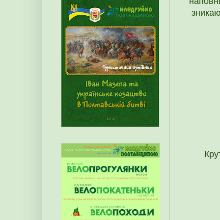
наповню
зникаю
Кру