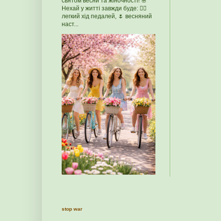
святом весни та жіночності! 🌸
Нехай у житті завжди буде: 🚴‍♀️
легкий хід педалей, 🌷 весняний
наст...
stop war