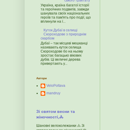
ського трактату
Україна, країна багатої історії
та героїчних подвигів, завжди
шанувала своїх національних
героїв та пам'ять про події, що
вплинули на ї...
Куток Дубаї в селищі
Скороходове з природнім
скарбом
Дубаї – так місцеві мешканці
називають куток селища
Скороходове бо на ньому
зростає багацько вікових
дубів. Ці величні дерева
привертають у...
Автори
VeloPoltava
mandruy
Зі святом весни та
жіночності,🚴
Шановні велоколежанки 🚴 Зі