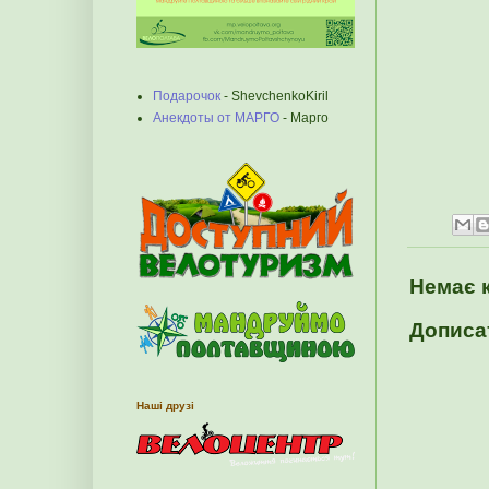
Подарочок
- ShevchenkoKiril
Анекдоты от МАРГО
- Марго
Немає 
Дописа
Наші друзі