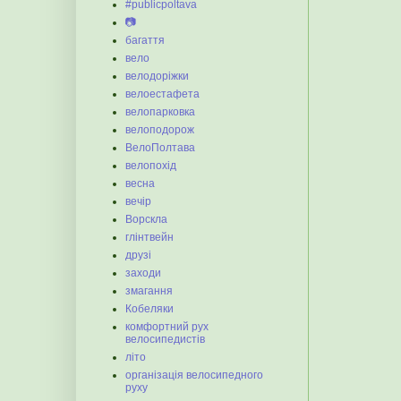
#publicpoltava
📷
багаття
вело
велодоріжки
велоестафета
велопарковка
велоподорож
ВелоПолтава
велопохід
весна
вечір
Ворскла
глінтвейн
друзі
заходи
змагання
Кобеляки
комфортний рух
велосипедистів
літо
організація велосипедного
руху