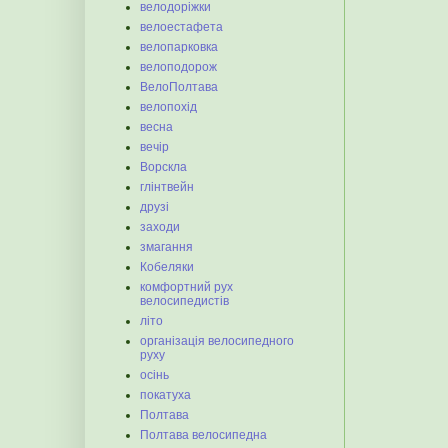
велодоріжки
велоестафета
велопарковка
велоподорож
ВелоПолтава
велопохід
весна
вечір
Ворскла
глінтвейн
друзі
заходи
змагання
Кобеляки
комфортний рух
велосипедистів
літо
організація велосипедного
руху
осінь
покатуха
Полтава
Полтава велосипедна