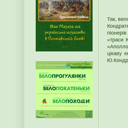
Так, ве
Кондратю
піонерів
«траси 
«Аполло
цікаву е
Ю.Кондр