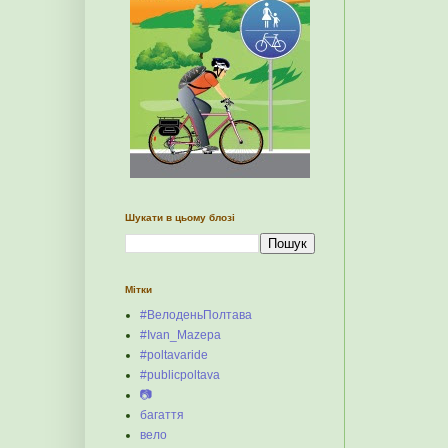
Шукати в цьому блозі
Мітки
#ВелоденьПолтава
#Ivan_Mazepa
#poltavaride
#publicpoltava
📷
багаття
вело