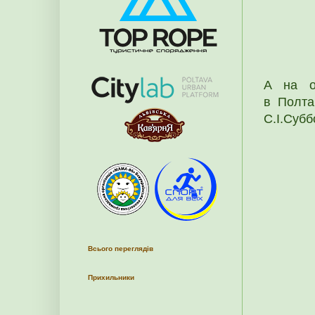
А на ос
в Полтав
С.І.Субб
Всього переглядів
Прихильники