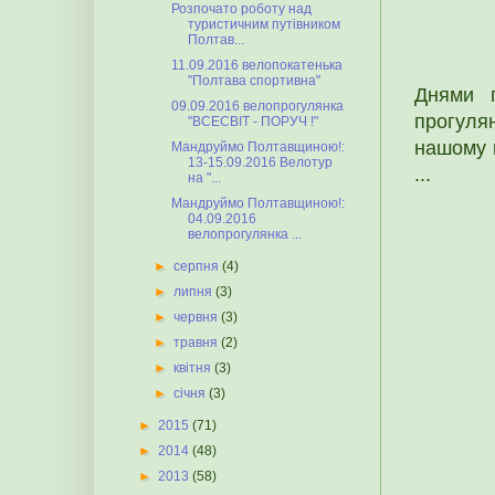
Розпочато роботу над
туристичним путівником
Полтав...
11.09.2016 велопокатенька
"Полтава спортивна"
Днями п
09.09.2016 велопрогулянка
прогулян
"ВСЕСВІТ - ПОРУЧ !"
нашому 
Мандруймо Полтавщиною!:
13-15.09.2016 Велотур
...
на "...
Мандруймо Полтавщиною!:
04.09.2016
велопрогулянка ...
►
серпня
(4)
►
липня
(3)
►
червня
(3)
►
травня
(2)
►
квітня
(3)
►
січня
(3)
►
2015
(71)
►
2014
(48)
►
2013
(58)