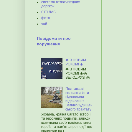
система велосипедних
доріжок
СІТІ ЛАБ
фото
чай
Повідомити про
порушення
🌟 З НОВИМ
РОКОМ! 🎄
🌟 З НОВИМ
РОКОМ! 🎄🚲
ВЕЛОДРУЗІ 🚲
Полтавські
велоактивісти
відзначили
підписання
Великобудищан
ського трактату
Україна, країна багатої історії
та героїчних подвигів, завжди
шанувала своїх національних
героїв та пам'ять про події, що
вплинули на ї...