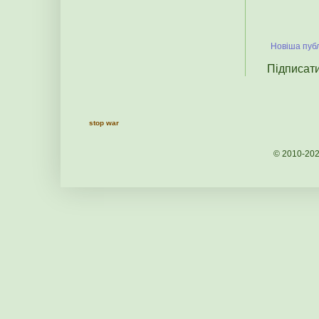
Новіша публ
Підписат
stop war
© 2010-20