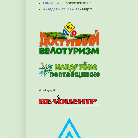
Подарочок
- ShevchenkoKiril
Анекдоты от МАРГО
- Марго
Наші друзі