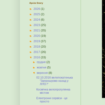
Архів блогу
►
2026
(1)
►
2025
(2)
►
2024
(6)
►
2023
(25)
►
2021
(35)
►
2020
(19)
►
2019
(37)
►
2018
(20)
►
2017
(26)
▼
2016
(33)
►
грудня
(2)
►
жовтня
(5)
▼
вересня
(8)
02.10.2016 велопокатенька
"Запрошуємо назад у
ЛІТО !"
Космічна велопрогулянка
містом
Електронні сервіси - це
просто