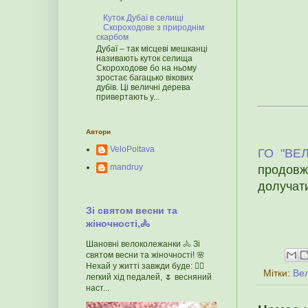
Куток Дубаї в селищі
Скороходове з природнім
скарбом
Дубаї – так місцеві мешканці
називають куток селища
Скороходове бо на ньому
зростає багацько вікових
дубів. Ці величні дерева
привертають у...
Автори
VeloPoltava
ГО "ВЕ
mandruy
продовжу
долучати
Зі святом весни та
жіночності,🚴
Шановні велоколежанки 🚴 Зі
святом весни та жіночності! 🌸
Нехай у житті завжди буде: 🚴‍♀️
Мітки:
Ве
легкий хід педалей, 🌷 весняний
наст...