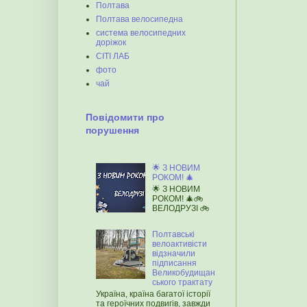
Полтава
Полтава велосипедна
система велосипедних
доріжок
СІТІ ЛАБ
фото
чай
Повідомити про
порушення
🌟 З НОВИМ
РОКОМ! 🎄
🌟 З НОВИМ
РОКОМ! 🎄🚲
ВЕЛОДРУЗІ 🚲
Полтавські
велоактивісти
відзначили
підписання
Великобудищан
ського трактату
Україна, країна багатої історії
та героїчних подвигів, завжди