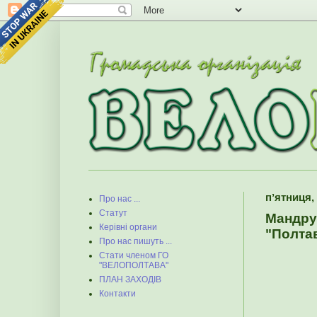
пʼятниця,
Про нас ...
Статут
Мандру
Керівні органи
"Полта
Про нас пишуть ...
Стати членом ГО
"ВЕЛОПОЛТАВА"
ПЛАН ЗАХОДІВ
Контакти