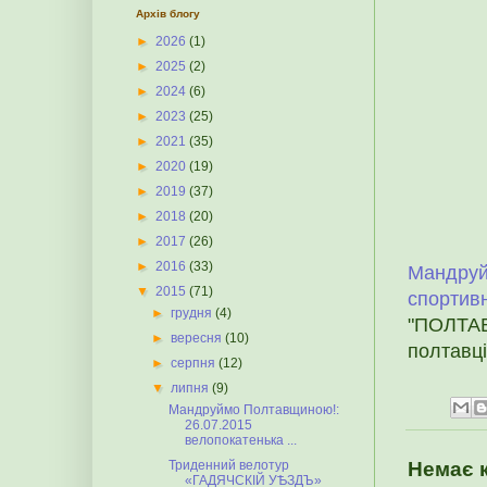
Архів блогу
►
2026
(1)
►
2025
(2)
►
2024
(6)
►
2023
(25)
►
2021
(35)
►
2020
(19)
►
2019
(37)
►
2018
(20)
►
2017
(26)
►
2016
(33)
Мандруй
▼
2015
(71)
спортив
►
грудня
(4)
"ПОЛТАВ
►
вересня
(10)
полтавці 
►
серпня
(12)
▼
липня
(9)
Мандруймо Полтавщиною!:
26.07.2015
велопокатенька ...
Триденний велотур
Немає 
«ГАДЯЧСКІЙ УѢЗДЪ»