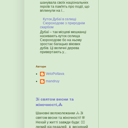
шанувала своїх національних
героїв та пам'ять про події, що
вплинули на ї...
Куток Дубаї в селищі
Скороходове з природнім
скарбом
Дубаї – так місцеві мешканці
називають куток селища
Скороходове бо на ньому
зростає багацько вікових
дубів. Ці величні дерева
привертають у...
Автори
VeloPoltava
mandruy
Зі святом весни та
жіночності,🚴
Шановні велоколежанки 🚴 Зі
святом весни та жіночності! 🌸
Нехай у житті завжди буде: 🚴‍♀️
легкий хід педалей, 🌷 весняний