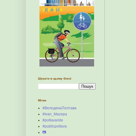
Шукати в цьому блозі
Мітки
#ВелоденьПолтава
#Ivan_Mazepa
#poltavaride
#publicpoltava
📷