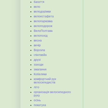
багаття
вело
велодоріжки
велоестафета
велопарковка
велоподорож
ВелоПолтава
велопохід
весна
вечір
Ворскла
глінтвейн
друзі
заходи
змагання
Кобеляки
комфортний рух
велосипедистів
літо
організація велосипедного
руху
осінь
покатуха