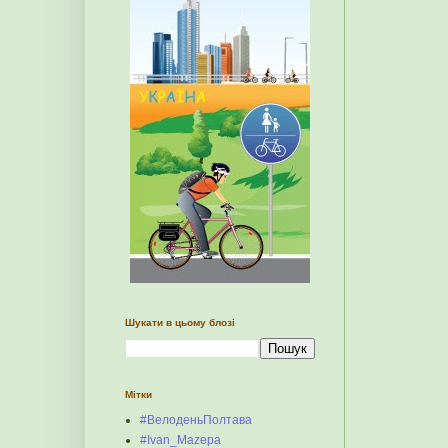
Шукати в цьому блозі
Мітки
#ВелоденьПолтава
#Ivan_Mazepa