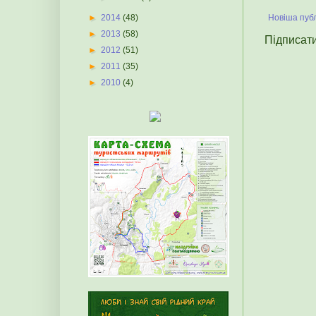
►
2014
(48)
Новіша публ
►
2013
(58)
Підписат
►
2012
(51)
►
2011
(35)
►
2010
(4)