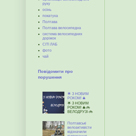
руху
осінь
покатуха
Полтава
Полтава велосипедна
система велосипедних
доріжок
СІТІ ЛАБ
фото
чай
Повідомити про
порушення
🌟 З НОВИМ
РОКОМ! 🎄
🌟 З НОВИМ
РОКОМ! 🎄🚲
ВЕЛОДРУЗІ 🚲
Полтавські
велоактивісти
відзначили