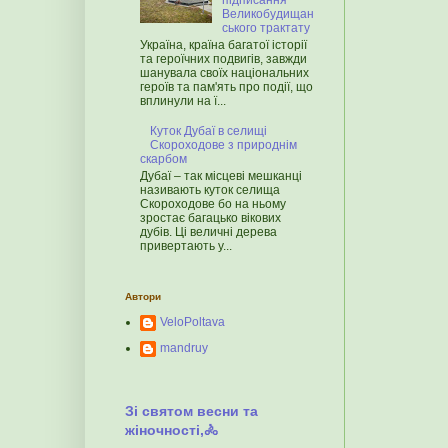
підписання
Великобудищан
ського трактату
Україна, країна багатої історії
та героїчних подвигів, завжди
шанувала своїх національних
героїв та пам'ять про події, що
вплинули на ї...
Куток Дубаї в селищі
Скороходове з природнім
скарбом
Дубаї – так місцеві мешканці
називають куток селища
Скороходове бо на ньому
зростає багацько вікових
дубів. Ці величні дерева
привертають у...
Автори
VeloPoltava
mandruy
Зі святом весни та
жіночності,🚴