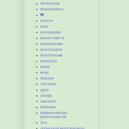
#poltavaride
#publicpoltava
📷
багаття
вело
велодоріжки
велоестафета
велопарковка
велоподорож
ВелоПолтава
велопохід
весна
вечір
Ворскла
глінтвейн
друзі
заходи
змагання
Кобеляки
комфортний рух
велосипедистів
літо
організація велосипедного