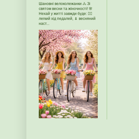
Шановні велоколежанки 🚴 Зі
святом весни та жіночності! 🌸
Нехай у житті завжди буде: 🚴‍♀️
легкий хід педалей, 🌷 весняний
наст...