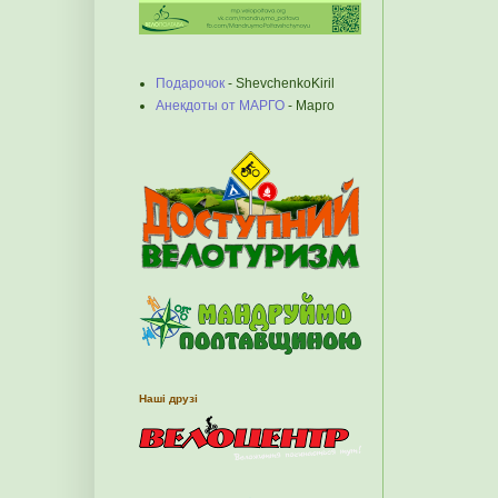
Подарочок
- ShevchenkoKiril
Анекдоты от МАРГО
- Марго
Наші друзі