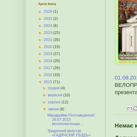
Архів блогу
►
2026
(1)
►
2025
(2)
►
2024
(6)
►
2023
(25)
►
2021
(35)
►
2020
(19)
►
2019
(37)
►
2018
(20)
►
2017
(26)
►
2016
(33)
01.08.20
▼
2015
(71)
ВЕЛОПРО
►
грудня
(4)
презента
►
вересня
(10)
►
серпня
(12)
▼
липня
(9)
Мандруймо Полтавщиною!:
26.07.2015
велопокатенька ...
Немає 
Триденний велотур
«ГАДЯЧСКІЙ УѢЗДЪ»