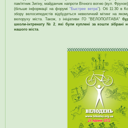
пам'ятник Зигіну, майданчик напроти Вічного вогню (вул. Фрунзе
(більше інформації на форумі
"Быстрее ветра"
). Об 11:30 в К
збору велосипедистів відбудеться невеличкий мітинг на яком
велоруху міста. Також, з ініціативи ГО "ВЕЛОПОЛТАВА"
бу
школи-інтренату № 2
,
які були куплені за кошти зібрані
нашого міста
.