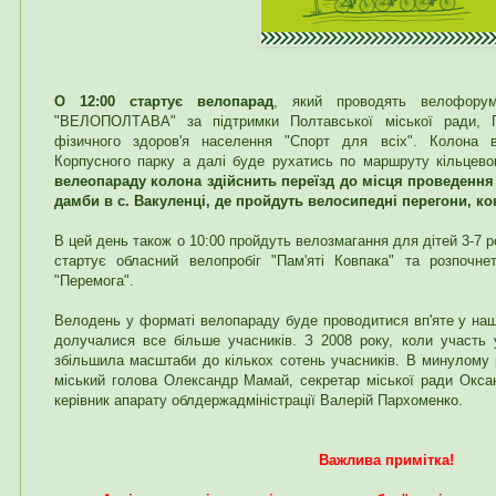
О 12:00 стартує велопарад
, який проводять велофор
"ВЕЛОПОЛТАВА" за підтримки Полтавської міської ради, П
фізичного здоров'я населення "Спорт для всіх". Колона в
Корпусного парку а далі буде рухатись по маршруту кільцево
велеопараду колона здійснить переїзд до місця проведення
дамби в с. Вакуленці, де пройдуть велосипедні перегони, ко
В цей день також о 10:00 пройдуть велозмагання для дітей 3-7 р
стартує обласний велопробіг "Пам'яті Ковпака" та розпочне
"Перемога".
Велодень у форматі велопараду буде проводитися вп'яте у нашо
долучалися все більше учасників. З 2008 року, коли участь 
збільшила масштаби до кількох сотень учасників. В минулому 
міський голова Олександр Мамай, секретар міської ради Оксан
керівник апарату облдержадміністрації Валерій Пархоменко.
Важлива примітка!