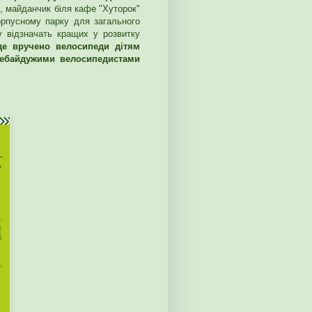
), майданчик біля кафе "Хуторок"
орпусному парку для загального
у відзначать кращих у розвитку
де вручено велосипеди дітям
 небайдужими велосипедистами