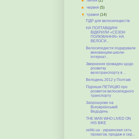
►
липня
(2)
►
червня
(5)
▼
травня
(14)
ПДР для велосипедистів
НА ПОЛТАВЩИНІ
ВІДКРИЛИ «СЕЗОН
ПОЛЮВАННЯ» НА
ВЕЛОСИ...
Велосипедисти подарували
вихованцям школи-
інтернат...
Звернення громадян щодо
розвитку
велотранспорту в ...
Велодень 2012 у Полтаві
Підпиши ПЕТИЦІЮ про
розвиток велосипедного
транспорту
Запрошуємо на
Всеукраїнський
Ведодень
THE MAN WHO LIVED ON
HIS BIKE
veliki.ua - украинская сеть
прокатов, продаж и сер...