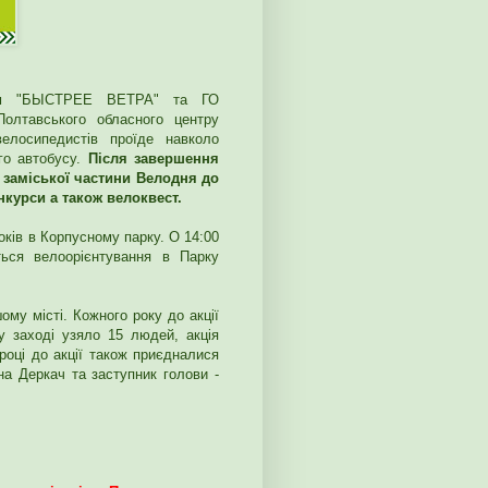
ум "БЫСТРЕЕ ВЕТРА" та ГО
олтавського обласного центру
елосипедистів проїде навколо
го автобусу.
Після завершення
 заміської частини Велодня до
нкурси а також велоквест.
оків в Корпусному парку. О 14:00
ться велоорієнтування в Парку
му місті. Кожного року до акції
у заході узяло 15 людей, акція
році до акції також приєдналися
а Деркач та заступник голови -