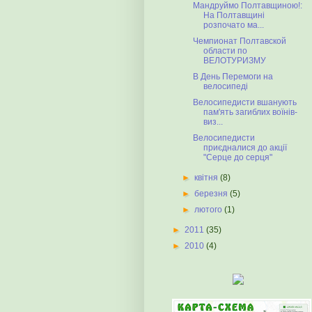
Мандруймо Полтавщиною!:
На Полтавщині
розпочато ма...
Чемпионат Полтавской
области по
ВЕЛОТУРИЗМУ
В День Перемоги на
велосипеді
Велосипедисти вшанують
пам'ять загиблих воїнів-
виз...
Велосипедисти
приєдналися до акції
"Серце до серця"
►
квітня
(8)
►
березня
(5)
►
лютого
(1)
►
2011
(35)
►
2010
(4)