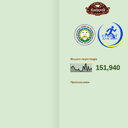
Всього переглядів
151,940
Прихильники