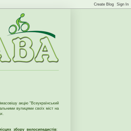
аймасовішу акцію "Всеукраїнський
ральними вулицями своїх міст на
х.
місцях збору велосипедистів
: