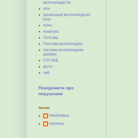
велосипедистів
літо
організація велосипедного
руху
осінь
покатуха
Полтава
Полтава велосипедна
система велосипедних
доріжок
СІТІ ЛАБ
фото
чай
Повідомити про
порушення
Автори
VeloPoltava
mandruy