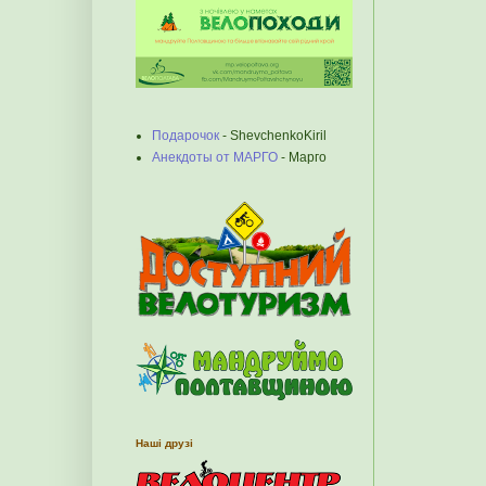
Подарочок
- ShevchenkoKiril
Анекдоты от МАРГО
- Марго
Наші друзі