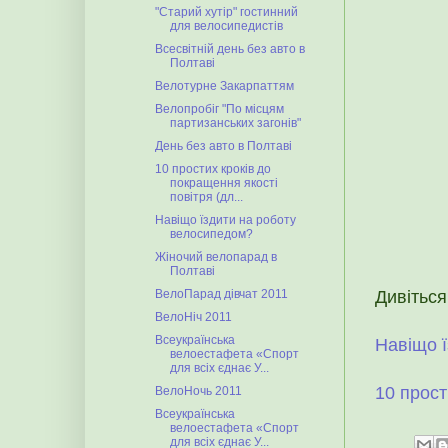
"Старий хутір" гостинний
для велосипедистів
Всесвітній день без авто в
Полтаві
Велотурне Закарпаттям
Велопробіг "По місцям
партизанських загонів"
День без авто в Полтаві
10 простих кроків до
покращення якості
повітря (дл...
Навіщо їздити на роботу
велосипедом?
Жіночий велопарад в
Полтаві
Дивіться
ВелоПарад дівчат 2011
ВелоНіч 2011
Всеукраїнська
Навіщо 
велоестафета «Спорт
для всіх єднає У...
10 прост
ВелоНочь 2011
Всеукраїнська
велоестафета «Спорт
для всіх єднає У...