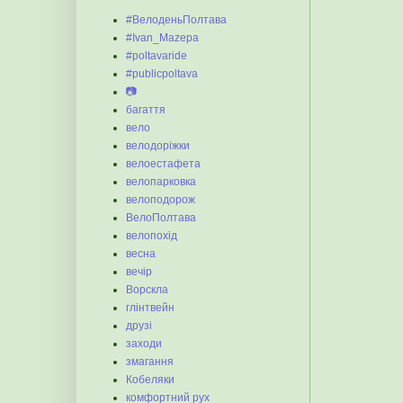
#ВелоденьПолтава
#Ivan_Mazepa
#poltavaride
#publicpoltava
📷
багаття
вело
велодоріжки
велоестафета
велопарковка
велоподорож
ВелоПолтава
велопохід
весна
вечір
Ворскла
глінтвейн
друзі
заходи
змагання
Кобеляки
комфортний рух