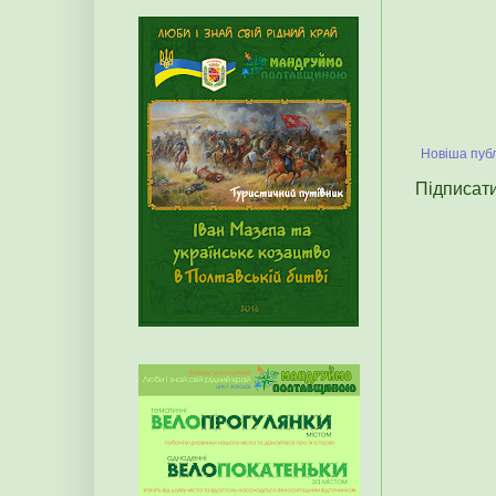
Новіша публ
Підписат