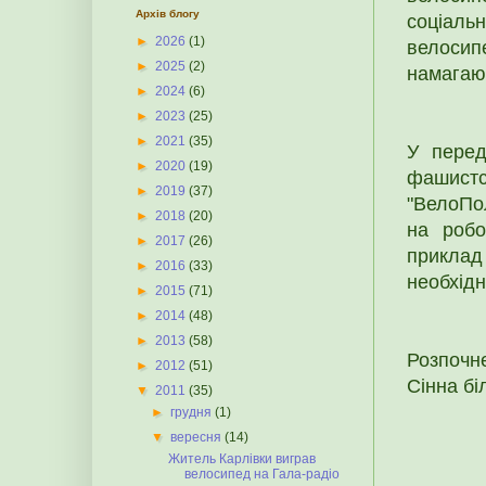
Архів блогу
соціаль
►
2026
(1)
велоси
►
2025
(2)
намагаю
►
2024
(6)
►
2023
(25)
►
2021
(35)
У перед
►
2020
(19)
фашистс
►
2019
(37)
"ВелоПол
►
2018
(20)
на робо
►
2017
(26)
приклад
►
2016
(33)
необхідн
►
2015
(71)
►
2014
(48)
►
2013
(58)
Розпочне
►
2012
(51)
Сінна бі
▼
2011
(35)
►
грудня
(1)
▼
вересня
(14)
Житель Карлівки виграв
велосипед на Гала-радіо