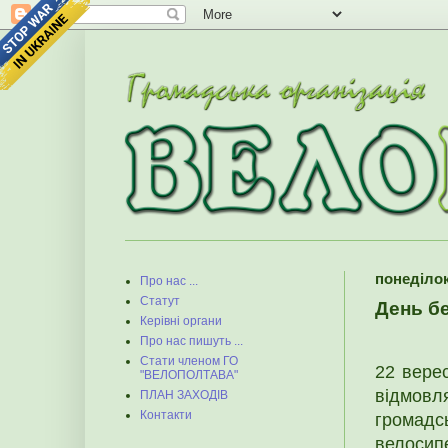
понеділок
Про нас ...
Статут
День бе
Керівні органи
Про нас пишуть ...
Стати членом ГО
22 верес
"ВЕЛОПОЛТАВА"
відмовл
ПЛАН ЗАХОДІВ
Контакти
громадс
велосип