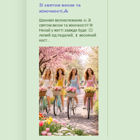
Зі святом весни та
жіночності,🚴
Шановні велоколежанки 🚴 Зі
святом весни та жіночності! 🌸
Нехай у житті завжди буде: 🚴‍♀️
легкий хід педалей, 🌷 весняний
наст...