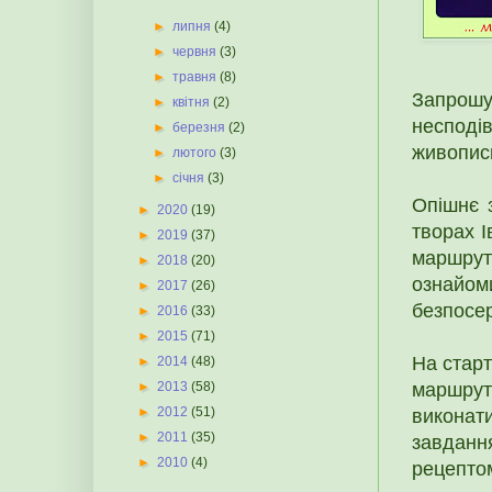
►
липня
(4)
►
червня
(3)
►
травня
(8)
Запрош
►
квітня
(2)
неспод
►
березня
(2)
живопис
►
лютого
(3)
►
січня
(3)
Опішнє 
►
2020
(19)
творах І
►
2019
(37)
маршрут
►
2018
(20)
ознайоми
►
2017
(26)
безпосер
►
2016
(33)
►
2015
(71)
На старт
►
2014
(48)
►
2013
(58)
маршрут
►
2012
(51)
виконат
►
2011
(35)
завданн
►
2010
(4)
рецептом