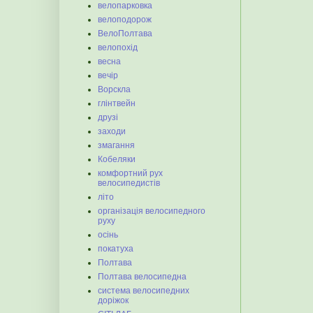
велопарковка
велоподорож
ВелоПолтава
велопохід
весна
вечір
Ворскла
глінтвейн
друзі
заходи
змагання
Кобеляки
комфортний рух
велосипедистів
літо
організація велосипедного
руху
осінь
покатуха
Полтава
Полтава велосипедна
система велосипедних
доріжок