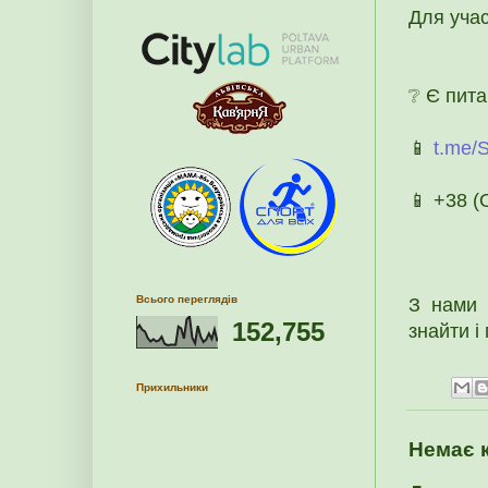
Для учас
❔ Є пит
📱
t.me/
📱 +38 
Всього переглядів
З нами 
152,755
знайти і
Прихильники
Немає 