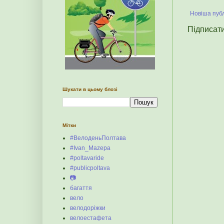
Новіша публ
Підписат
Шукати в цьому блозі
Мітки
#ВелоденьПолтава
#Ivan_Mazepa
#poltavaride
#publicpoltava
📷
багаття
вело
велодоріжки
велоестафета