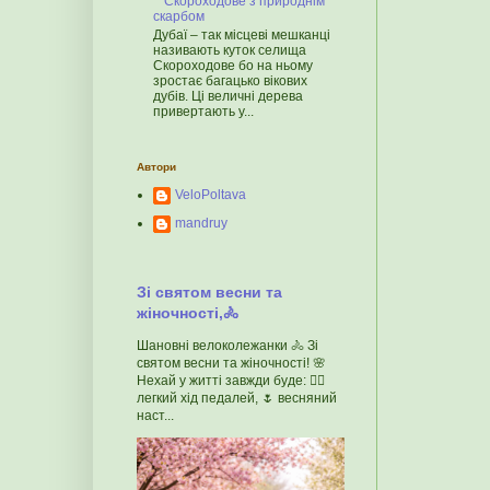
Скороходове з природнім
скарбом
Дубаї – так місцеві мешканці
називають куток селища
Скороходове бо на ньому
зростає багацько вікових
дубів. Ці величні дерева
привертають у...
Автори
VeloPoltava
mandruy
Зі святом весни та
жіночності,🚴
Шановні велоколежанки 🚴 Зі
святом весни та жіночності! 🌸
Нехай у житті завжди буде: 🚴‍♀️
легкий хід педалей, 🌷 весняний
наст...