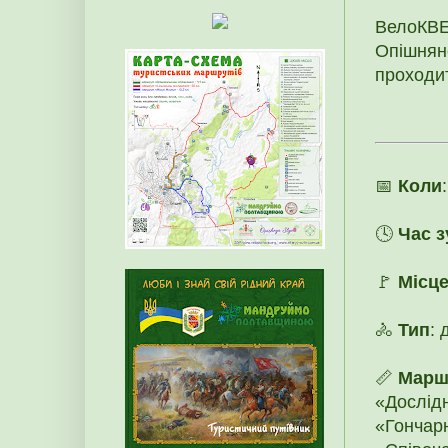
ВелоКВ
Опішня
проходи
📅
Коли
🕓
Час з
🚩
Місце
🚴
Тип
: 
📏
Марш
«Дослідн
«Гончарн