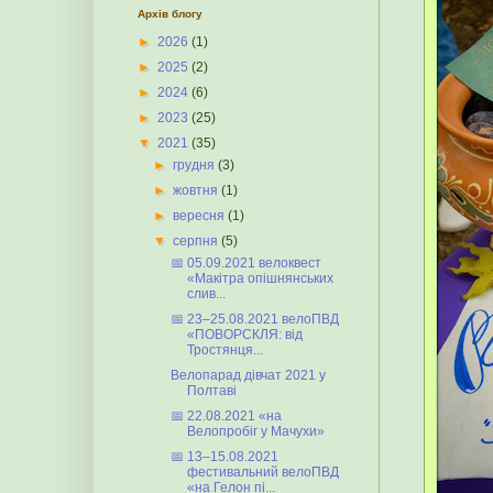
Архів блогу
►
2026
(1)
►
2025
(2)
►
2024
(6)
►
2023
(25)
▼
2021
(35)
►
грудня
(3)
►
жовтня
(1)
►
вересня
(1)
▼
серпня
(5)
📅 05.09.2021 велоквест
«Макітра опішнянських
слив...
📅 23–25.08.2021 велоПВД
«ПОВОРСКЛЯ: від
Тростянця...
Велопарад дівчат 2021 у
Полтаві
📅 22.08.2021 «на
Велопробіг у Мачухи»
📅 13–15.08.2021
фестивальний велоПВД
«на Гелон пі...