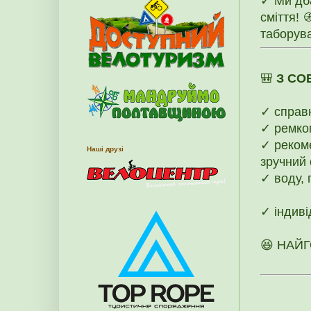
✓ Ми дб
сміття! 
таборува
🎒
З СО
✓ справ
✓ ремком
✓ рекоме
Наші друзі
зручний 
✓ воду, 
✓ індиві
😆 НАЙГ