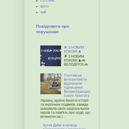
СІТІ ЛАБ
фото
чай
Повідомити про
порушення
🌟 З НОВИМ
РОКОМ! 🎄
🌟 З НОВИМ
РОКОМ! 🎄🚲
ВЕЛОДРУЗІ 🚲
Полтавські
велоактивісти
відзначили
підписання
Великобудищан
ського трактату
Україна, країна багатої історії
та героїчних подвигів, завжди
шанувала своїх національних
героїв та пам'ять про події, що
вплинули на ї...
Куток Дубаї в селищі