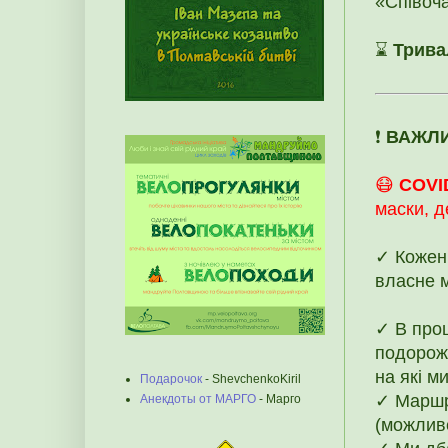
«Співоча
⌛
Трива
❗️
ВАЖЛ
😷
COVI
маски, д
✓ Кожен 
власне 
✓ В проц
подорожі
на які м
Подарочок
- ShevchenkoKiril
✓ Маршр
Анекдоты от МАРГО
- Марго
(можливе