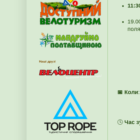
11:3
19.0
поля
Наші друзі
📅 Коли
🕓
Час з