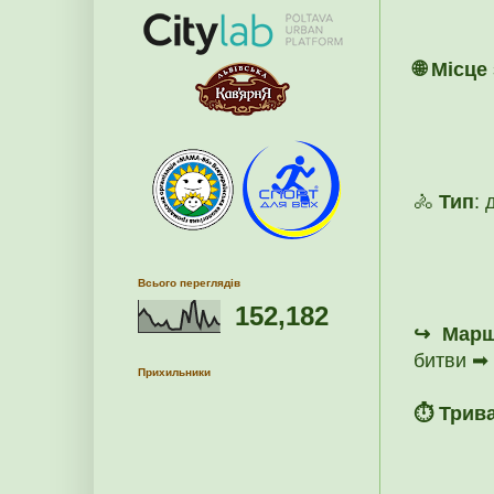
🌐 Місце
🚴
Тип
: 
Всього переглядів
152,182
↪ Марш
битви ➡ 
Прихильники
⏱ Трива