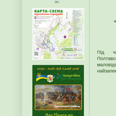
Під ч
Полтавс
маловід
найзапек