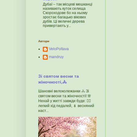
Дубаї – так місцеві мешканці
називають куток селища
Скороходове бо на ньому
зростає багацько вікових
дубів. Ці величні дерева
привертають у...
Автори
VeloPoltava
mandruy
Зі святом весни та
жіночності,🚴
Шановні велоколежанки 🚴 Зі
святом весни та жіночності! 🌸
Нехай у житті завжди буде: 🚴‍♀️
легкий хід педалей, 🌷 весняний
наст...