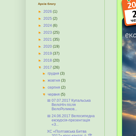
Архів блогу
►
2026
(1)
►
2025
(2)
►
2024
(6)
►
2023
(25)
►
2021
(35)
►
2020
(19)
►
2019
(37)
►
2018
(20)
▼
2017
(26)
►
грудня
(3)
►
жовтня
(3)
►
серпня
(2)
▼
червня
(5)
📅 07.07.2017 Купальська
ВелоНіч після
ВелоРоликов...
📅 24.06.2017 Велосипедна
екскурсія-презентація
«З...
XC «Полтавська Битва
2017» крос-кантрі 🚴 🏆