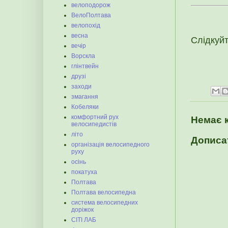
велоподорож
ВелоПолтава
велопохід
весна
Слідкуй
вечір
Ворскла
глінтвейн
друзі
заходи
змагання
Кобеляки
комфортний рух
Немає 
велосипедистів
літо
Дописа
організація велосипедного
руху
осінь
покатуха
Полтава
Полтава велосипедна
система велосипедних
доріжок
СІТІ ЛАБ