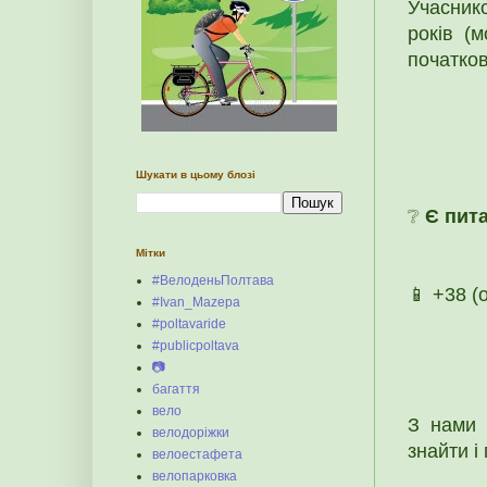
Учасник
років (м
початков
Шукати в цьому блозі
❔
Є пит
Мітки
#ВелоденьПолтава
📱 +38 (
#Ivan_Mazepa
#poltavaride
#publicpoltava
📷
багаття
вело
З нами 
велодоріжки
знайти і
велоестафета
велопарковка