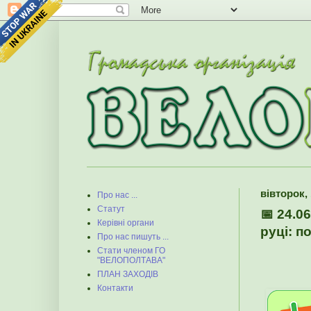
вівторок, 
Про нас ...
Статут
📅 24.0
Керівні органи
руці: п
Про нас пишуть ...
Стати членом ГО
"ВЕЛОПОЛТАВА"
ПЛАН ЗАХОДІВ
Контакти