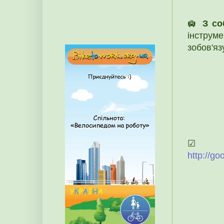
🛄
З со
інструм
зобов'яз
http://g