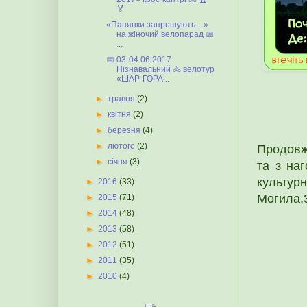
🏅
«Панянки запрошують ...»
на жіночий велопарад 📅
...
📅 03-04.06.2017
Пізнавальний 🚴 велотур
«ШАР-ГОРА...
►
травня
(2)
►
квітня
(2)
►
березня
(4)
►
лютого
(2)
Продовж
►
січня
(3)
та з наг
культур
►
2016
(33)
Могила,3
►
2015
(71)
►
2014
(48)
►
2013
(58)
►
2012
(51)
►
2011
(35)
►
2010
(4)