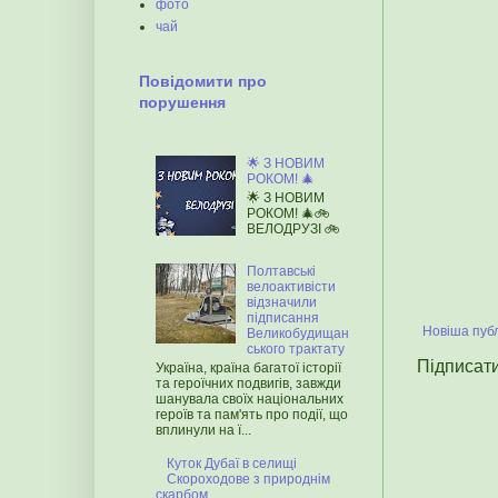
фото
чай
Повідомити про
порушення
🌟 З НОВИМ
РОКОМ! 🎄
🌟 З НОВИМ
РОКОМ! 🎄🚲
ВЕЛОДРУЗІ 🚲
Полтавські
велоактивісти
відзначили
підписання
Новіша публ
Великобудищан
ського трактату
Підписат
Україна, країна багатої історії
та героїчних подвигів, завжди
шанувала своїх національних
героїв та пам'ять про події, що
вплинули на ї...
Куток Дубаї в селищі
Скороходове з природнім
скарбом