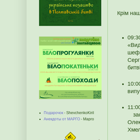
Крім наш
09:3
«Вид
шеф
Серг
битв
10:0
випу
11:0
Подарочок
- ShevchenkoKiril
засл
Анекдоты от МАРГО
- Марго
Оле
Хмел