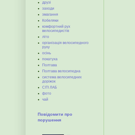
друзі
заходи
змагання
Кобеляки
комфортний рух
велосипедистів
літо
організація велосипедного
руху
осінь
покатуха
Полтава
Полтава велосипедна
система велосипедних
доріжок
СІТІ ЛАБ
фото
чай
Повідомити про
порушення