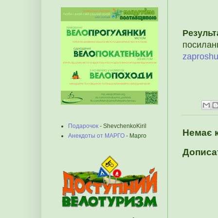
Резуль
посилан
zaproshu
Подарочок
- ShevchenkoKiril
Немає 
Анекдоты от МАРГО
- Марго
Дописа