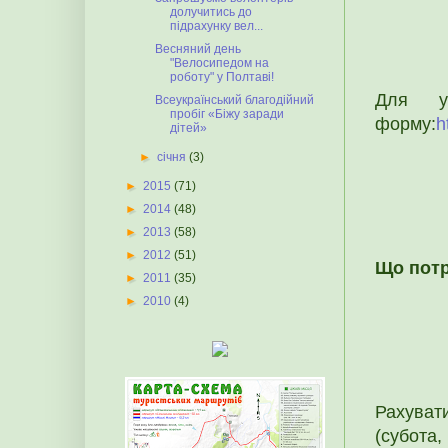
долучитись до
підрахунку вел...
Весняний день
"Велосипедом на
роботу" у Полтаві!
Для у
Всеукраїнський благодійний
пробіг «Біжу заради
форму:
h
дітей»
►
січня
(3)
►
2015
(71)
►
2014
(48)
►
2013
(58)
►
2012
(51)
Що потр
►
2011
(35)
►
2010
(4)
Рахуват
(субота, 