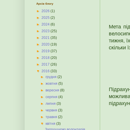
Архів блогу
►
2026
(1)
►
2025
(2)
►
2024
(6)
Мета під
►
2023
(25)
велосипе
►
2021
(35)
тижня, ї
►
2020
(19)
скільки 
►
2019
(37)
►
2018
(20)
►
2017
(26)
▼
2016
(33)
►
грудня
(2)
►
жовтня
(5)
Підраху
►
вересня
(8)
можли
►
серпня
(4)
підрахун
►
липня
(3)
►
червня
(3)
►
травня
(2)
▼
квітня
(3)
Запрошуємо волонтерів