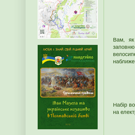
Вам, як
заповню
велосип
наближен
Набір во
на елект