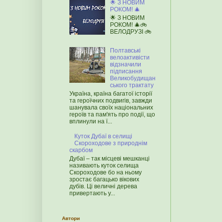
🌟 З НОВИМ
РОКОМ! 🎄
🌟 З НОВИМ
РОКОМ! 🎄🚲
ВЕЛОДРУЗІ 🚲
Полтавські
велоактивісти
відзначили
підписання
Великобудищан
ського трактату
Україна, країна багатої історії
та героїчних подвигів, завжди
шанувала своїх національних
героїв та пам'ять про події, що
вплинули на ї...
Куток Дубаї в селищі
Скороходове з природнім
скарбом
Дубаї – так місцеві мешканці
називають куток селища
Скороходове бо на ньому
зростає багацько вікових
дубів. Ці величні дерева
привертають у...
Автори