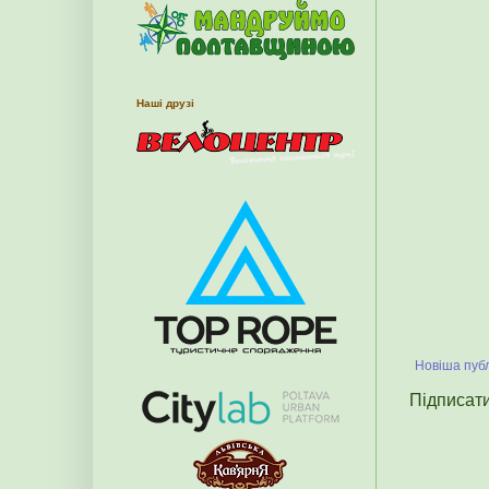
Наші друзі
Новіша публ
Підписат