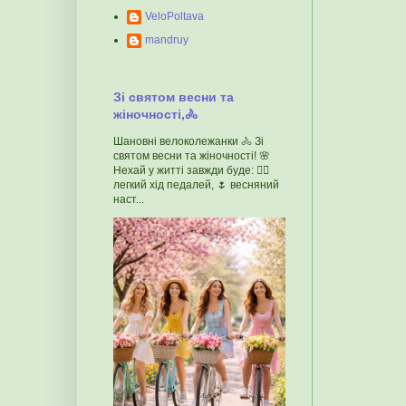
VeloPoltava
mandruy
Зі святом весни та
жіночності,🚴
Шановні велоколежанки 🚴 Зі
святом весни та жіночності! 🌸
Нехай у житті завжди буде: 🚴‍♀️
легкий хід педалей, 🌷 весняний
наст...