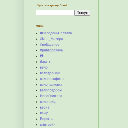
Шукати в цьому блозі
Мітки
#ВелоденьПолтава
#Ivan_Mazepa
#poltavaride
#publicpoltava
📷
багаття
вело
велодоріжки
велоестафета
велопарковка
велоподорож
ВелоПолтава
велопохід
весна
вечір
Ворскла
глінтвейн