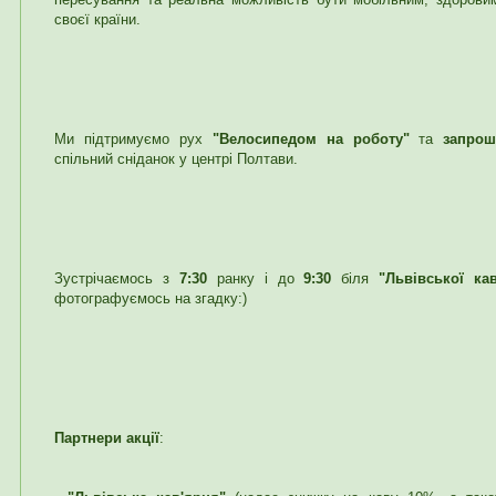
своєї країни.
Ми підтримуємо рух
"Велосипедом на роботу"
та
запрош
спільний сніданок у центрі Полтави.
Зустрічаємось з
7:30
ранку і до
9:30
біля
"Львівської кав
фотографуємось на згадку:)
Партнери акції
: