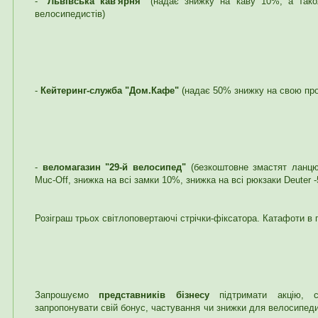
-
"Львівська кав'ярня"
(надає знижку на каву 10%, а тако
велосипедистів)
-
Кейтеринг-служба "Дом.Кафе"
(надає 50% знижку на свою про
-
веломагазин "29-й велосипед"
(безкоштовне змастят ланцю
Muc-Off, знижка на всі замки 10%, знижка на всі рюкзаки Deuter
Розіграш трьох світлоповертаючі стрічки-фіксатора. Катафоти в 
Запрошуємо
представників бізнесу
підтримати акцію, с
запропонувати свій бонус, частування чи знижки для велосипедис