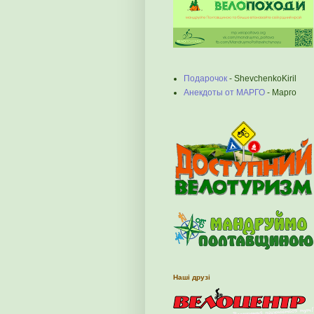
Подарочок
- ShevchenkoKiril
Анекдоты от МАРГО
- Марго
Наші друзі