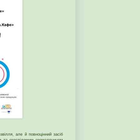
вілля, але й повноцінний засіб
м та екосвідомим громадянином