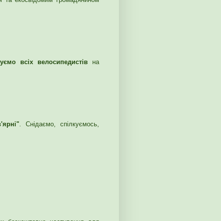
уємо всіх велосипедистів
на
'ярні"
. Снідаємо, спілкуємось,