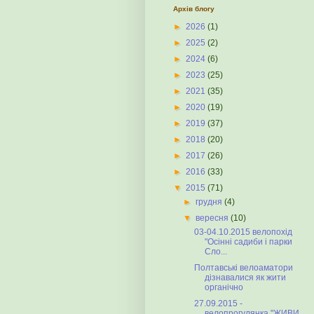
Архів блогу
►
2026
(1)
►
2025
(2)
►
2024
(6)
►
2023
(25)
►
2021
(35)
►
2020
(19)
►
2019
(37)
►
2018
(20)
►
2017
(26)
►
2016
(33)
▼
2015
(71)
►
грудня
(4)
▼
вересня
(10)
03-04.10.2015 велопохід
"Осінні садиби і парки
Сло...
Полтавські велоаматори
дізнавалися як жити
органічно
27.09.2015 -
велопрогулянка "ЖИВИ