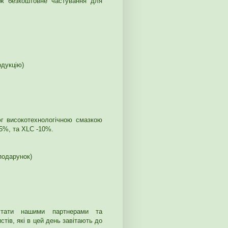
ж безкоштовне частування для
дукцію)
г високотехнологічною смазкою
 -5%, та ХLC -10%.
подарунок)
тати нашими партнерами та
тів, які в цей день завітають до