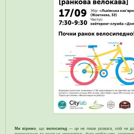
Ми віримо
, що
велосипед
— це не лише розвага, хобі чи доз
пересування та реальна можливість бути мобільним, здорови