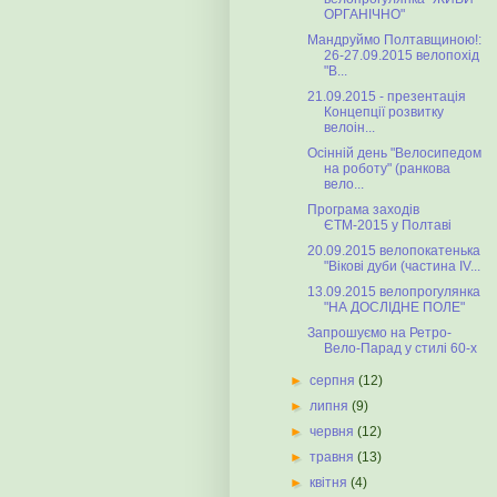
ОРГАНІЧНО"
Мандруймо Полтавщиною!:
26-27.09.2015 велопохід
"В...
21.09.2015 - презентація
Концепції розвитку
велоін...
Осінній день "Велосипедом
на роботу" (ранкова
вело...
Програма заходів
ЄТМ-2015 у Полтаві
20.09.2015 велопокатенька
"Вікові дуби (частина IV...
13.09.2015 велопрогулянка
"НА ДОСЛІДНЕ ПОЛЕ"
Запрошуємо на Ретро-
Вело-Парад у стилі 60-х
►
серпня
(12)
►
липня
(9)
►
червня
(12)
►
травня
(13)
►
квітня
(4)