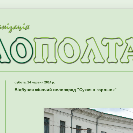
субота, 14 червня 2014 р.
Відбувся жіночий велопарад "Сукня в горошок"