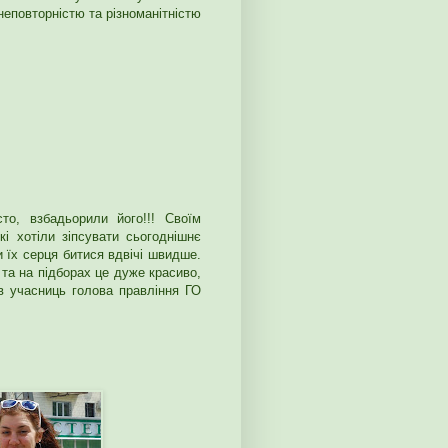
еповторністю та різноманітністю
то, взбадьорили його!!! Своїм
і хотіли зіпсувати сьогоднішнє
и їх серця битися вдвічі швидше.
 та на підборах це дуже красиво,
ав учасниць голова правління ГО