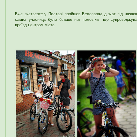
Вже вчетверте у Полтаві пройшов Велопарад дівчат під назвою
самих учасниць було більше ніж чоловіків, що супроводжува
проїзд центром міста.