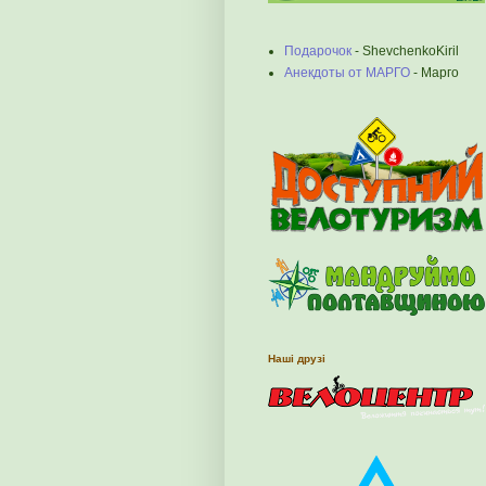
Подарочок
- ShevchenkoKiril
Анекдоты от МАРГО
- Марго
Наші друзі