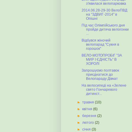
з'явилася велопарковка
2014.06.28-29-30 ВелоПВД
на "ЗДВИГ-2014" в
Опішні
Під час Олімпійського дня
пройде дитяча велогонки
...
Відбувся жіночий
велопарад "Сукня в
горошок"
ВЕЛО-МОТОПРОБІГ "ЗА
МИР І ЄДНІСТЬ" В
ХОРОЛІ
Запрошуємо полтавок
приєднатися до
Велопараду Дівчат
На велосипеді на «Зелене
свято Гончаревого
дитинст...
►
травня
(10)
►
квітня
(6)
►
березня
(2)
►
лютого
(2)
►
січня
(3)