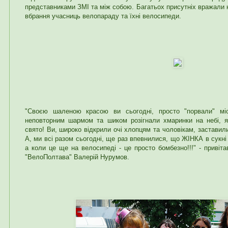
представниками ЗМІ та між собою. Багатьох присутніх вражали н
вбрання учасниць велопараду та їхні велосипеди.
"Своєю шаленою красою ви сьогодні, просто "порвали" міс
неповторним шармом та шиком розігнали хмаринки на небі, як
свято! Ви, широко відкрили очі хлопцям та чоловікам, заставил
А, ми всі разом сьогодні, ще раз впевнилися, що ЖІНКА в сукні
а коли це ще на велосипеді - це просто бомбезно!!!" - привіт
"ВелоПолтава" Валерій Нурумов.