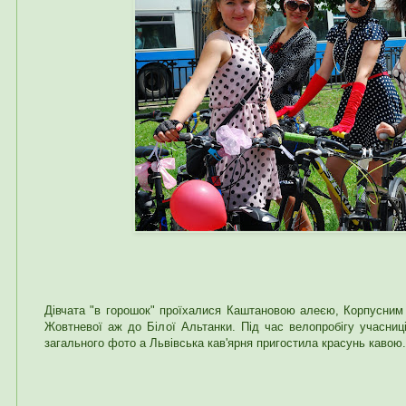
Дівчата "в горошок" проїхалися Каштановою алеєю, Корпусним
Жовтневої аж до Білої Альтанки. Під час велопробігу учасниц
загального фото а Львівська кав'ярня пригостила красунь кавою.