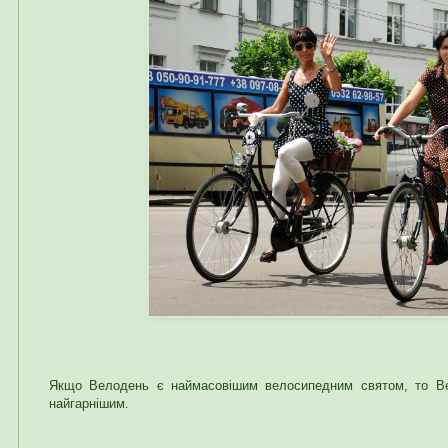
Якщо Велодень є наймасовішим велосипедним святом, то Вел
найгарнішим.