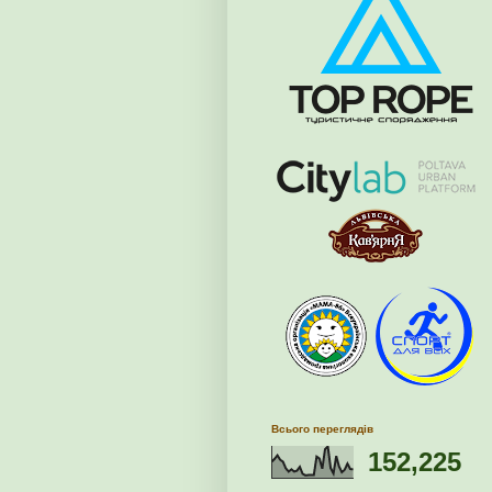
Всього переглядів
152,225