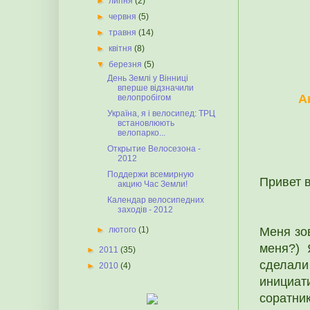
►
липня
(2)
►
червня
(5)
►
травня
(14)
►
квітня
(8)
▼
березня
(5)
День Землі у Вінниці
вперше відзначили
А
велопробігом
Україна, я і велосипед: ТРЦ
встановлюють
велопарко...
Открытие Велосезона -
2012
Поддержи всемирную
Привет 
акцию Час Земли!
Календар велосипедних
заходів - 2012
Меня зо
►
лютого
(1)
меня?) 
►
2011
(35)
сделал
►
2010
(4)
инициат
соратник