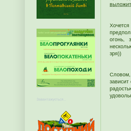
выложить
Хочется
предпол
огонь, 
несколь
зря))
Словом,
зависит 
радость
удовольс
Завантажується...