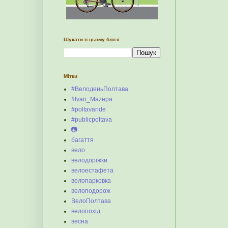
Шукати в цьому блозі
Мітки
#ВелоденьПолтава
#Ivan_Mazepa
#poltavaride
#publicpoltava
📷
багаття
вело
велодоріжки
велоестафета
велопарковка
велоподорож
ВелоПолтава
велопохід
весна