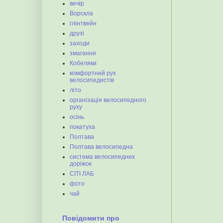
вечір
Ворскла
глінтвейн
друзі
заходи
змагання
Кобеляки
комфортний рух
велосипедистів
літо
організація велосипедного
руху
осінь
покатуха
Полтава
Полтава велосипедна
система велосипедних
доріжок
СІТІ ЛАБ
фото
чай
Повідомити про